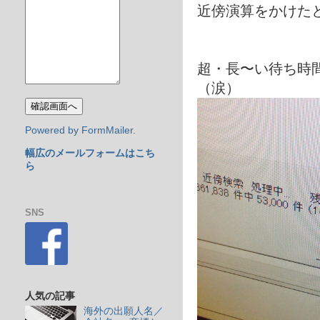
近傍演算をかけた
超・長〜い待ち時
（涙）
Powered by FormMailer.
幅広のメールフォームはこち
ら
SNS
人気の記事
海外の出願人名／