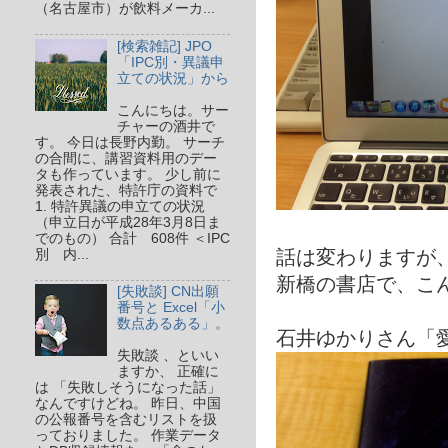
（名古屋市）が飲料メーカ...
[検索雑記] JPO
「IPC別・異議申
立ての状況」から
こんにちは。サー
チャーの酒井で
す。 今日は長野内勤。 サーチ
の合間に、講習資料用のデー
タも作っています。 少し前に
発表された、特許庁の資料で
1. 特許異議の申立ての状況
（申立日が平成28年3月8日ま
でのもの） 合計 608件 ＜IPC
話は変わりますが
別 内...
新橋の書店で、こ
[失敗談] CN出願
番号と Excel「小
数点あるある」。
石井ゆかりさん「
失敗談 、といい
ますか、 正確に
は 「失敗しそうになった話」
なんですけどね。 昨日、中国
の公報番号を含むリストを扱
っておりました。 作業データ