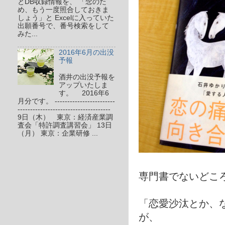
とDB収録情報を、 「念のた
め、もう一度照合しておきま
しょう」と Excelに入っていた
出願番号で、番号検索をして
みた...
2016年6月の出没
予報
酒井の出没予報を
アップいたしま
す。 2016年6
月分です。 ------------------------
-------------------------------------
9日（木） 東京：経済産業調
査会「特許調査講習会」 13日
（月） 東京：企業研修 ...
専門書でないどころ
「恋愛沙汰とか、
が、