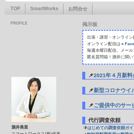
TOP
SmartWorks
お問合せ
PROFILE
掲示板
出張・講習・オンライン配
オンライン配信は🔹
Fac
毎週水曜日配信。メール
匿名質問箱！酒井に聞い
📌
2021年４月新
📌
新型コロナウイ
📌
ご提供中のサー
代行調査依頼
酒井美里
🔰
はじめての調査依頼ガイ
スマートワークス(株)代表