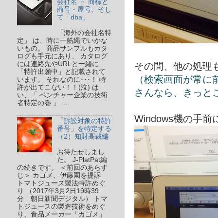
会社名 － 商標と
商号・屋号、そし
て「dba」
「海外の会社名特
定」 は、時に一筋縄でいかな
いもの。 商品サンプルもカタ
ログも手元にあり、 カタログ
には連絡先やURLと一緒に
その間、他の処理
「特許出願中」と記載されて
（検索画面が常に前
います。 それなのに･･･！ 特
許が出てこない！！(泣) は
さんなら、きっと
い、「 ベンチャー企業の技術
者特定の巻 」 ...
Windows機の手
「訴訟対象の特許
番号」を特定する
（2）知財高裁編
お待たせしまし
た。 J-PlatPat編
の続きです。 ＜前回のあらす
じ＞ カゴメ、伊藤園を提訴
トマトジュース製法特許めぐ
り （2017年3月2日19時39
分 朝日新聞デジタル） トマ
トジュースの製造技術をめぐ
り、食品メーカー「カゴメ」