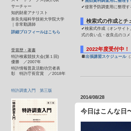
✔
無効資料調査用に整理す
サーチャー
✔侵害予防調査用に整理す
知的財産アナリスト
奈良先端科学技術大学院大学
検索式の作成とチ
｜非常勤講師
✔検索式作成（オンサイト／
詳細プロフィールはこちら
式の良い点・改良点のコメ
2022年度受付中！
受賞歴・著書
特許検索競技大会(第１回)
📆
出張講習スケジュール
（
優勝 ／2007年
特許情報普及活動功労者表
彰 特許庁長官賞 ／2018年
特許調査入門 第三版
2014/08/28
今日はこんな日