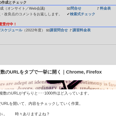
の作成とチェック
成（オンサイト／Web会議)
📧
問合せ
🚩
料金表
点・改良点のコメントをお返しします。
✔
検索式チェック
年度受付中！
習スケジュール
（2022年度）
📧
講習問合せ
🚩
講習料金表
] 複数のURLをタブで一挙に開く｜Chrome, Firefox
に、複数のURLがずらりと･･･1000件ほど入っています。
でURLを開いて、内容をチェックしていく作業。
の↓。 時々ありますよね？