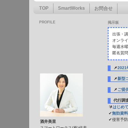
TOP
SmartWorks
お問合せ
PROFILE
掲示板
出張・講
オンライ
毎週水曜
匿名質問
📌
20
📌
新型
📌
ご提
代行
🔰
はじめ
✔
無効資料
✔侵害予
酒井美里
スマートワークス(株)代表