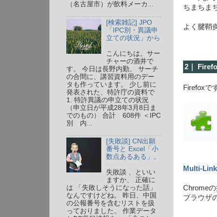
（名古屋市）が飲料メーカ...
ちまちま
[検索雑記] JPO
よく腱鞘
「IPC別・異議申
立ての状況」から
こんにちは。サー
チャーの酒井で
2｜ Fi
す。 今日は長野内勤。 サーチ
の合間に、講習資料用のデー
タも作っています。 少し前に
Firefox
発表された、特許庁の資料で
1. 特許異議の申立ての状況
（申立日が平成28年3月8日ま
でのもの） 合計 608件 ＜IPC
別 内...
[失敗談] CN出願
番号と Excel「小
数点あるある」。
Multi-Lin
失敗談 、といい
ますか、 正確に
Chrom
は 「失敗しそうになった話」
なんですけどね。 昨日、中国
ブラウザ
の公報番号を含むリストを扱
っておりました。 作業データ