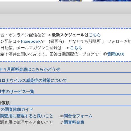
習・オンライン配信など 🔹
最新スケジュールは
こちら
ン配信は🔹
Facebook
で (録画有) どなたでも閲覧可 ／ フォローお
日配信。メールマガジンご登録は 🔹
こちら
箱！酒井に聞いてみよう。回答は動画配信・ブログで 📪
質問BOX
21年４月新料金表はこちらかどうぞ
コロナウイルス感染症の対策について
供中のサービス一覧
調査依頼
ての調査依頼ガイド
調査用に整理すると良いこと
📧
問合せフォーム
防調査用に整理すると良いこと
🚩
調査料金表