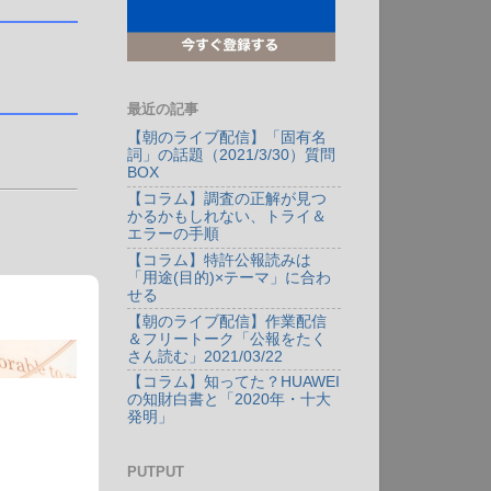
最近の記事
【朝のライブ配信】「固有名
詞」の話題（2021/3/30）質問
BOX
【コラム】調査の正解が見つ
かるかもしれない、トライ＆
エラーの手順
【コラム】特許公報読みは
「用途(目的)×テーマ」に合わ
せる
【朝のライブ配信】作業配信
＆フリートーク「公報をたく
さん読む」2021/03/22
【コラム】知ってた？HUAWEI
の知財白書と「2020年・十大
発明」
PUTPUT