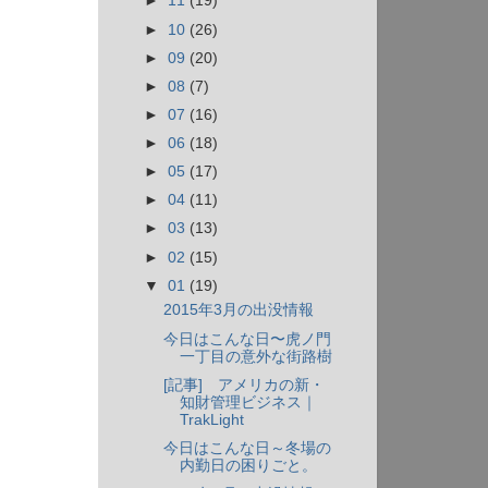
►
11
(19)
►
10
(26)
►
09
(20)
►
08
(7)
►
07
(16)
►
06
(18)
►
05
(17)
►
04
(11)
►
03
(13)
►
02
(15)
▼
01
(19)
2015年3月の出没情報
今日はこんな日〜虎ノ門
一丁目の意外な街路樹
[記事] アメリカの新・
知財管理ビジネス｜
TrakLight
今日はこんな日～冬場の
内勤日の困りごと。