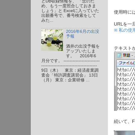
とDB収録情報を、 「念のた
め、もう一度照合しておきま
しょう」と Excelに入っていた
使用時に
出願番号で、番号検索をして
みた...
URLを
※ 私の使
2016年6月の出没
予報
酒井の出没予報を
テキスト
アップいたしま
す。 2016年6
月分です。 ------------------------
-------------------------------------
9日（木） 東京：経済産業調
査会「特許調査講習会」 13日
（月） 東京：企業研修 ...
続いて、F