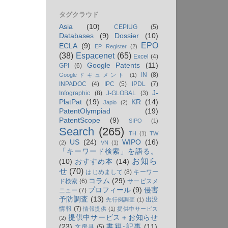
タグクラウド
Asia
(10)
CEPIUG
(5)
Databases
(9)
Dossier
(10)
EPO
ECLA
(9)
EP Register
(2)
(38)
Espacenet
(65)
Excel
(4)
Google Patents
(11)
GPI
(6)
IN
(8)
Googleドキュメント
(1)
INPADOC
(4)
IPC
(5)
IPDL
(7)
J-
Infographic
(8)
J-GLOBAL
(3)
PlatPat
(19)
KR
(14)
Japio
(2)
PatentOlympiad
(19)
PatentScope
(9)
SIPO
(1)
Search
(265)
TH
(1)
TW
US
(24)
WIPO
(16)
(2)
VN
(1)
「キーワード検索」を語る。
お知ら
(10)
おすすめ本
(14)
せ
(70)
はじめまして
(8)
キーワー
コラム
(29)
ド検索
(6)
サービスメ
プロフィール
(9)
侵害
ニュー
(7)
予防調査
(13)
出没
先行例調査
(1)
情報
(7)
情報提供
(1)
提供中サービス
提供中サービス＋お知らせ
(2)
(23)
書籍･記事
(11)
文房具
(5)