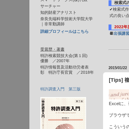
検索式
サーチャー
✔検索式作
知的財産アナリスト
式の良い
奈良先端科学技術大学院大学
｜非常勤講師
2022
詳細プロフィールはこちら
📆
出張講
受賞歴・著書
特許検索競技大会(第１回)
優勝 ／2007年
特許情報普及活動功労者表
2015/01/22
彰 特許庁長官賞 ／2018年
[Tips
特許調査入門 第三版
Excel
ブラウザ
こういう