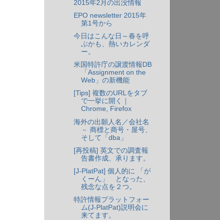
2015年2月の出没情報
EPO newsletter 2015年
第1号から
今日はこんな日～春を呼
ぶかも、熱いカレンダ
ー。
米国特許庁の譲渡情報DB
「Assignment on the
Web」の新機能
[Tips] 複数のURLをタブ
で一挙に開く｜
Chrome, Firefox
海外の出願人名／会社名
－ 商標と商号・屋号、
そして「dba」
[再投稿] 英文での調査報
告書作成、承ります。
[J-PlatPat] 個人的に 「が
くーん」 となった、
残念な点を２つ。
特許情報プラットフォー
ム(J-PlatPat)説明会に
来てます。