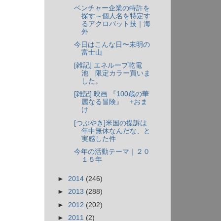
ベンチャー企業の特許を
探す～個人名を特定す
るアクロバット技｜海
外
今日はこんな日〜未明の
富士山
[雑記] エネループ乾電
池 限定カラー買いま
した。
[雑記] 映画 『100歳の華
麗なる冒険』 +おま
け
[つぶやき]米国の提訴は
年中無休なんだな、と
実感した件
今年の活動テーマ｜２０
１５年
►
2014
(246)
►
2013
(288)
►
2012
(202)
►
2011
(2)