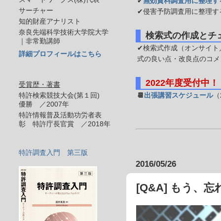
✔
無効資料調査用に整理す
サーチャー
✔侵害予防調査用に整理す
知的財産アナリスト
奈良先端科学技術大学院大学
検索式の作成とチ
｜非常勤講師
✔検索式作成（オンサイト／
詳細プロフィールはこちら
式の良い点・改良点のコメ
2022年度受付中！
受賞歴・著書
特許検索競技大会(第１回)
📆
出張講習スケジュール
（
優勝 ／2007年
特許情報普及活動功労者表
彰 特許庁長官賞 ／2018年
特許調査入門 第三版
2016/05/26
[Q&A] もう