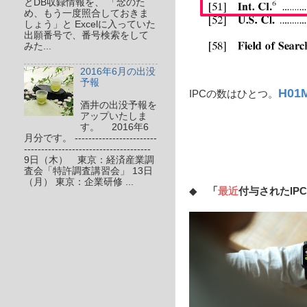
とDB収録情報を、 「念のた
め、もう一度照合しておきま
しょう」と Excelに入っていた
出願番号で、番号検索をして
みた...
2016年6月の出没
予報
H01M
IPCの数はひとつ。
酒井の出没予報を
アップいたしま
す。 2016年6
月分です。 ------------------------
-------------------------------------
9日（木） 東京：経済産業調
査会「特許調査講習会」 13日
（月） 東京：企業研修 ...
◆
「
最近
付与されたIP