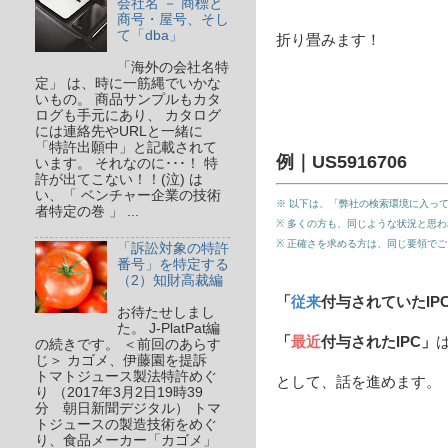
会社名 － 商標と
商号・屋号、そし
て「dba」
折り畳みます！
「海外の会社名特
定」 は、時に一筋縄でいかな
いもの。 商品サンプルもカタ
ログも手元にあり、 カタログ
には連絡先やURLと一緒に
「特許出願中」と記載されて
例｜US5916706
います。 それなのに･･･！ 特
許が出てこない！！(泣) は
い、「 ベンチャー企業の技術
※ 以下は、「弊社の検索環境に入っ
者特定の巻 」 ...
※ 多くの方も、同じような状況と思
※ 正確さを求める方は、同じ要領で
「訴訟対象の特許
番号」を特定する
（2）知財高裁編
「
従来
付与されていたIP
お待たせしまし
た。 J-PlatPat編
「
最近
付与されたIPC」
の続きです。 ＜前回のあらす
じ＞ カゴメ、伊藤園を提訴
トマトジュース製法特許めぐ
として、話を進めます。
り （2017年3月2日19時39
分 朝日新聞デジタル） トマ
トジュースの製造技術をめぐ
り、食品メーカー「カゴメ」