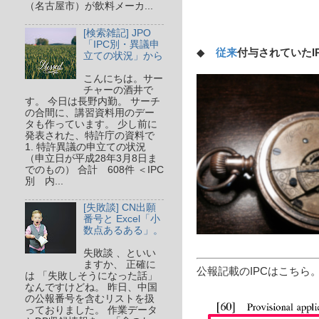
（名古屋市）が飲料メーカ...
[検索雑記] JPO
「IPC別・異議申
◆
従来
付与されていたI
立ての状況」から
こんにちは。サー
チャーの酒井で
す。 今日は長野内勤。 サーチ
の合間に、講習資料用のデー
タも作っています。 少し前に
発表された、特許庁の資料で
1. 特許異議の申立ての状況
（申立日が平成28年3月8日ま
でのもの） 合計 608件 ＜IPC
別 内...
[失敗談] CN出願
番号と Excel「小
数点あるある」。
失敗談 、といい
ますか、 正確に
公報記載のIPCはこちら
は 「失敗しそうになった話」
なんですけどね。 昨日、中国
の公報番号を含むリストを扱
っておりました。 作業データ