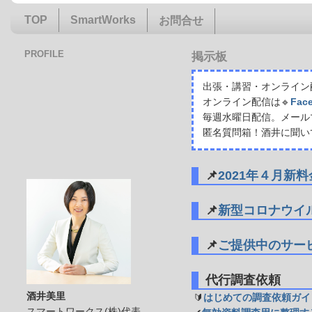
TOP
SmartWorks
お問合せ
PROFILE
掲示板
出張・講習・オンライン配
オンライン配信は🔹
Fac
毎週水曜日配信。メール
匿名質問箱！酒井に聞い
📌
2021年４月新
📌
新型コロナウイ
📌
ご提供中のサー
代行調査依頼
酒井美里
🔰
はじめての調査依頼ガイ
スマートワークス(株)代表