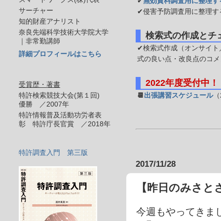
✔
無効資料調査用に整理す
サーチャー
✔侵害予防調査用に整理す
知的財産アナリスト
奈良先端科学技術大学院大学
検索式の作成とチ
｜非常勤講師
✔検索式作成（オンサイト／
詳細プロフィールはこちら
式の良い点・改良点のコメ
2022年度受付中！
受賞歴・著書
特許検索競技大会(第１回)
📆
出張講習スケジュール
（
優勝 ／2007年
特許情報普及活動功労者表
彰 特許庁長官賞 ／2018年
特許調査入門 第三版
2017/11/28
【昨日のみさと
今週もやってきま