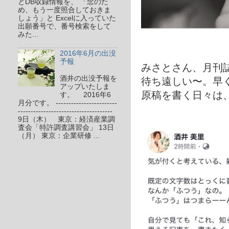
とDB収録情報を、 「念のた
め、もう一度照合しておきま
しょう」と Excelに入っていた
出願番号で、番号検索をして
みた...
2016年6月の出没
予報
みさとさん、月刊
酒井の出没予報を
待ち遠しい〜。早
アップいたしま
原稿を書く日々は、
す。 2016年6
月分です。 ------------------------
-------------------------------------
9日（木） 東京：経済産業調
査会「特許調査講習会」 13日
（月） 東京：企業研修 ...