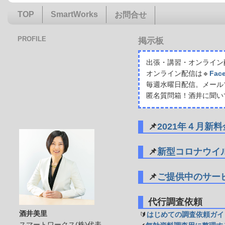
TOP
SmartWorks
お問合せ
PROFILE
掲示板
出張・講習・オンライン配
オンライン配信は🔹
Fac
毎週水曜日配信。メール
匿名質問箱！酒井に聞い
📌
2021年４月新
📌
新型コロナウイ
📌
ご提供中のサー
代行調査依頼
酒井美里
🔰
はじめての調査依頼ガイ
スマートワークス(株)代表