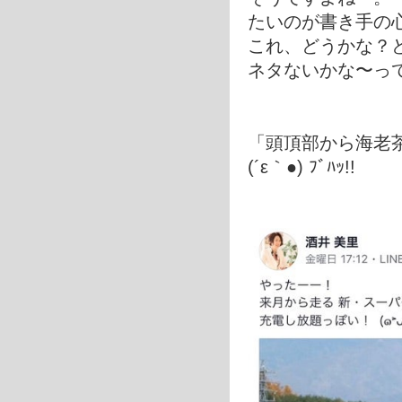
たいのが書き手の
これ、どうかな？
ネタないかな〜っ
「頭頂部から海老
(´ε｀●) ﾌﾞﾊｯ!!