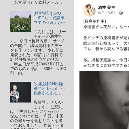
（名古屋市）が飲料メーカ...
[検索雑記] JPO
「IPC別・異議申
立ての状況」から
こんにちは。サー
チャーの酒井で
す。 今日は長野内勤。 サーチ
の合間に、講習資料用のデー
タも作っています。 少し前に
発表された、特許庁の資料で
1. 特許異議の申立ての状況
（申立日が平成28年3月8日ま
でのもの） 合計 608件 ＜IPC
別 内...
[失敗談] CN出願
番号と Excel「小
数点あるある」。
失敗談 、といい
ますか、 正確に
は 「失敗しそうになった話」
なんですけどね。 昨日、中国
の公報番号を含むリストを扱
っておりました。 作業データ