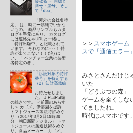
会社名 － 商標と
商号・屋号、そし
て「dba」
「海外の会社名特
定」 は、時に一筋縄でいかな
いもの。 商品サンプルもカタ
ログも手元にあり、 カタログ
には連絡先やURLと一緒に
＞＞
スマホゲーム
「特許出願中」と記載されて
います。 それなのに･･･！ 特
スで「通信エラー
許が出てこない！！(泣) は
い、「 ベンチャー企業の技術
者特定の巻 」 ...
「訴訟対象の特許
みさとさんだけじ
番号」を特定する
いた
（2）知財高裁編
「どうぶつの森」
お待たせしまし
た。 J-PlatPat編
ゲームを全くしな
の続きです。 ＜前回のあらす
てましたね。
じ＞ カゴメ、伊藤園を提訴
トマトジュース製法特許めぐ
時代はスマホです
り （2017年3月2日19時39
分 朝日新聞デジタル） トマ
トジュースの製造技術をめぐ
り、食品メーカー「カゴメ」