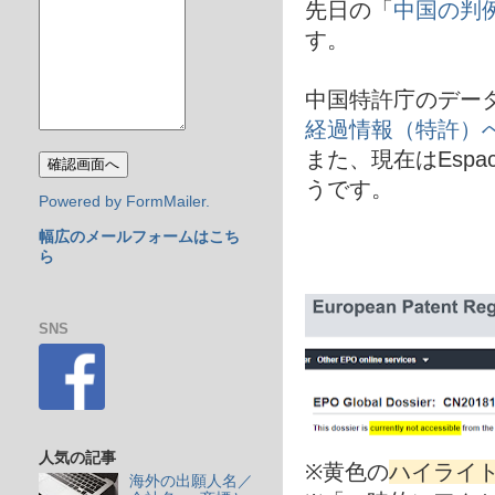
先日の「
中国の判
す。
中国特許庁のデー
経過情報（特許）
また、現在はEspace
うです。
Powered by FormMailer.
幅広のメールフォームはこち
ら
SNS
人気の記事
※黄色の
ハイライ
海外の出願人名／