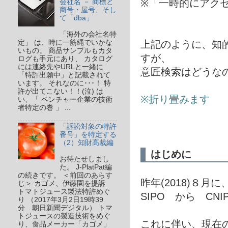
※「一時的にアク
会社名 － 商標と
商号・屋号、そし
て「dba」
「海外の会社名特
上記のように、知
定」 は、時に一筋縄でいかな
いもの。 商品サンプルもカタ
すが、
ログも手元にあり、 カタログ
には連絡先やURLと一緒に
意匠検索はどうな
「特許出願中」と記載されて
います。 それなのに･･･！ 特
許が出てこない！！(泣) は
※折り畳みます
い、「 ベンチャー企業の技術
者特定の巻 」 ...
「訴訟対象の特許
番号」を特定する
（2）知財高裁編
はじめに
お待たせしまし
た。 J-PlatPat編
の続きです。 ＜前回のあらす
昨年(2018)８月
じ＞ カゴメ、伊藤園を提訴
トマトジュース製法特許めぐ
SIPO から CN
り （2017年3月2日19時39
分 朝日新聞デジタル） トマ
トジュースの製造技術をめぐ
これに伴い、現在
り、食品メーカー「カゴメ」