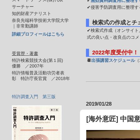
✔
無効資料調査用に整理す
サーチャー
✔侵害予防調査用に整理す
知的財産アナリスト
奈良先端科学技術大学院大学
検索式の作成とチ
｜非常勤講師
✔検索式作成（オンサイト／
詳細プロフィールはこちら
式の良い点・改良点のコメ
2022年度受付中！
受賞歴・著書
特許検索競技大会(第１回)
📆
出張講習スケジュール
（
優勝 ／2007年
特許情報普及活動功労者表
彰 特許庁長官賞 ／2018年
特許調査入門 第三版
2019/01/28
[海外意匠] 中国意匠