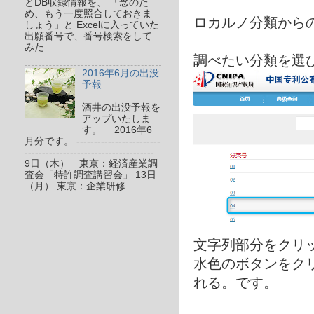
とDB収録情報を、 「念のた
め、もう一度照合しておきま
ロカルノ分類から
しょう」と Excelに入っていた
出願番号で、番号検索をして
みた...
調べたい分類を選
2016年6月の出没
予報
酒井の出没予報を
アップいたしま
す。 2016年6
月分です。 ------------------------
-------------------------------------
9日（木） 東京：経済産業調
査会「特許調査講習会」 13日
（月） 東京：企業研修 ...
文字列部分をクリ
水色のボタンをク
れる。です。