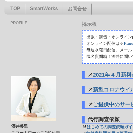
TOP
SmartWorks
お問合せ
PROFILE
掲示板
出張・講習・オンライン配
オンライン配信は🔹
Fac
毎週水曜日配信。メール
匿名質問箱！酒井に聞い
📌
2021年４月新
📌
新型コロナウイ
📌
ご提供中のサー
代行調査依頼
酒井美里
🔰
はじめての調査依頼ガイ
スマートワークス(株)代表