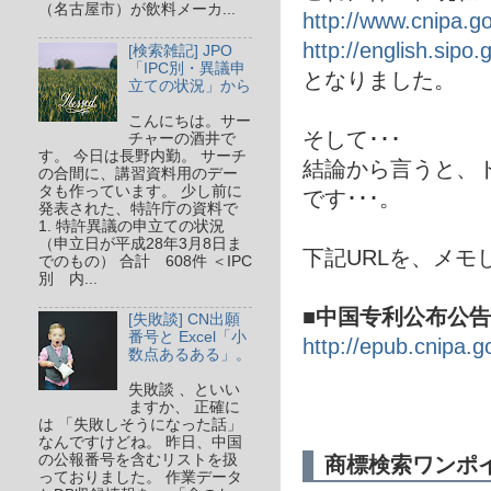
（名古屋市）が飲料メーカ...
http://www.cnipa.go
http://english.sipo.
[検索雑記] JPO
「IPC別・異議申
となりました。
立ての状況」から
こんにちは。サー
そして･･･
チャーの酒井で
す。 今日は長野内勤。 サーチ
結論から言うと、
の合間に、講習資料用のデー
タも作っています。 少し前に
です･･･。
発表された、特許庁の資料で
1. 特許異議の申立ての状況
（申立日が平成28年3月8日ま
下記URLを、メモし
でのもの） 合計 608件 ＜IPC
別 内...
■中国专利公布公告
[失敗談] CN出願
番号と Excel「小
http://epub.cnipa.g
数点あるある」。
失敗談 、といい
ますか、 正確に
は 「失敗しそうになった話」
なんですけどね。 昨日、中国
の公報番号を含むリストを扱
商標検索ワンポ
っておりました。 作業データ