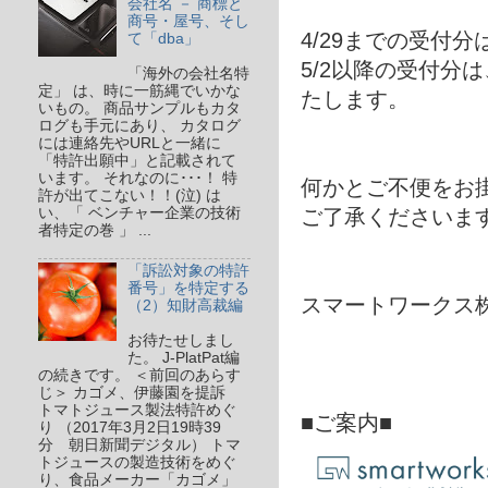
会社名 － 商標と
商号・屋号、そし
4/29までの受付分
て「dba」
5/2以降の受付分
「海外の会社名特
定」 は、時に一筋縄でいかな
たします。
いもの。 商品サンプルもカタ
ログも手元にあり、 カタログ
には連絡先やURLと一緒に
「特許出願中」と記載されて
います。 それなのに･･･！ 特
何かとご不便をお
許が出てこない！！(泣) は
い、「 ベンチャー企業の技術
ご了承くださいま
者特定の巻 」 ...
「訴訟対象の特許
番号」を特定する
スマートワークス
（2）知財高裁編
お待たせしまし
た。 J-PlatPat編
の続きです。 ＜前回のあらす
じ＞ カゴメ、伊藤園を提訴
トマトジュース製法特許めぐ
■ご案内■
り （2017年3月2日19時39
分 朝日新聞デジタル） トマ
トジュースの製造技術をめぐ
り、食品メーカー「カゴメ」