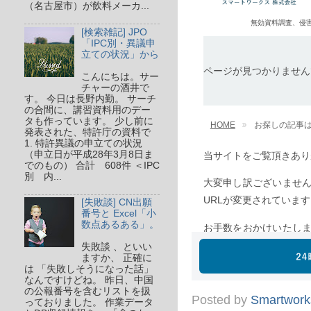
（名古屋市）が飲料メーカ...
[検索雑記] JPO
「IPC別・異議申
立ての状況」から
こんにちは。サー
チャーの酒井で
す。 今日は長野内勤。 サーチ
の合間に、講習資料用のデー
タも作っています。 少し前に
発表された、特許庁の資料で
1. 特許異議の申立ての状況
（申立日が平成28年3月8日ま
でのもの） 合計 608件 ＜IPC
別 内...
[失敗談] CN出願
番号と Excel「小
数点あるある」。
失敗談 、といい
ますか、 正確に
は 「失敗しそうになった話」
なんですけどね。 昨日、中国
の公報番号を含むリストを扱
Posted by
Smartwork
っておりました。 作業データ