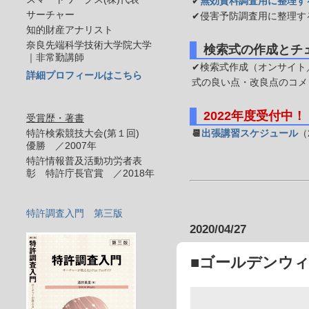
✔
無効資料調査用に整理す
サーチャー
✔侵害予防調査用に整理す
知的財産アナリスト
奈良先端科学技術大学院大学
検索式の作成とチ
｜非常勤講師
✔検索式作成（オンサイト／
詳細プロフィールはこちら
式の良い点・改良点のコメ
2022年度受付中！
受賞歴・著書
特許検索競技大会(第１回)
📆
出張講習スケジュール
（
優勝 ／2007年
特許情報普及活動功労者表
彰 特許庁長官賞 ／2018年
特許調査入門 第三版
2020/04/27
■ゴールデンウィ