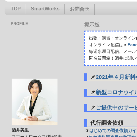
TOP
SmartWorks
お問合せ
PROFILE
掲示板
出張・講習・オンライン配
オンライン配信は🔹
Fac
毎週水曜日配信。メール
匿名質問箱！酒井に聞い
📌
2021年４月新
📌
新型コロナウイ
📌
ご提供中のサー
代行調査依頼
酒井美里
🔰
はじめての調査依頼ガイ
スマートワークス(株)代表