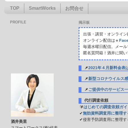
TOP
SmartWorks
お問合せ
PROFILE
掲示板
出張・講習・オンライン配
オンライン配信は🔹
Fac
毎週水曜日配信。メール
匿名質問箱！酒井に聞い
📌
2021年４月新料金
📌
新型コロナウイルス
📌
ご提供中のサービス
代行調査依頼
🔰
はじめての調査依頼ガイ
✔
無効資料調査用に整理す
✔侵害予防調査用に整理す
酒井美里
スマートワークス(株)代表