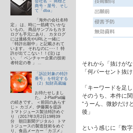
会社名 － 商標と
商号・屋号、そし
て「dba」
「海外の会社名特
定」 は、時に一筋縄でいかな
いもの。 商品サンプルもカタ
ログも手元にあり、 カタログ
には連絡先やURLと一緒に
「特許出願中」と記載されて
います。 それなのに･･･！ 特
許が出てこない！！(泣) は
い、「 ベンチャー企業の技術
それから「抜けがな
者特定の巻 」 ...
「何パーセント抜け
「訴訟対象の特許
番号」を特定する
（2）知財高裁編
「キーワードを足し
お待たせしまし
そのうち、本件に関
た。 J-PlatPat編
の続きです。 ＜前回のあらす
”うーん、微妙だけ
じ＞ カゴメ、伊藤園を提訴
後」
トマトジュース製法特許めぐ
り （2017年3月2日19時39
分 朝日新聞デジタル） トマ
トジュースの製造技術をめぐ
という感じに「数字
り、食品メーカー「カゴメ」