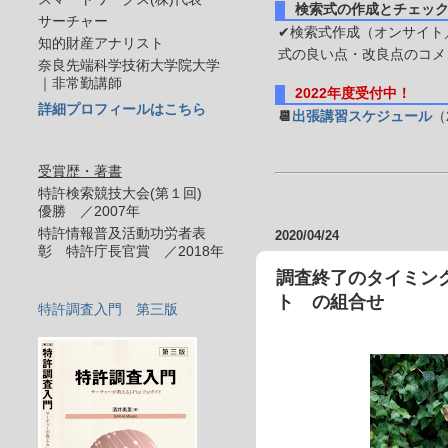
検索式の作成とチェッ
サーチャー
✔検索式作成（オンサイト／
知的財産アナリスト
式の良い点・改良点のコメ
奈良先端科学技術大学院大学
｜非常勤講師
2022年度受付中！
詳細プロフィールはこちら
📆
出張講習スケジュール
（
受賞歴・著書
特許検索競技大会(第１回)
優勝 ／2007年
特許情報普及活動功労者表
2020/04/24
彰 特許庁長官賞 ／2018年
調査終了のタイミング
ト の組合せ
特許調査入門 第三版