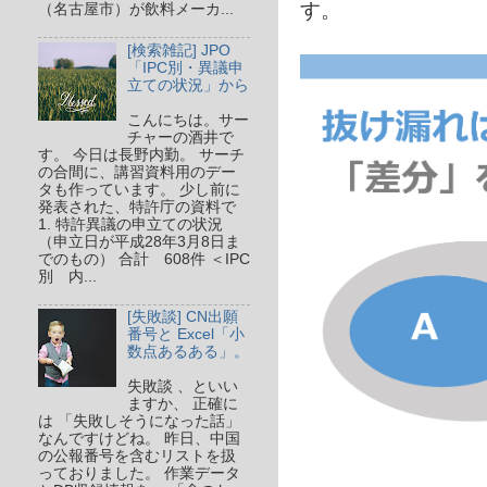
す。
（名古屋市）が飲料メーカ...
[検索雑記] JPO
「IPC別・異議申
立ての状況」から
こんにちは。サー
チャーの酒井で
す。 今日は長野内勤。 サーチ
の合間に、講習資料用のデー
タも作っています。 少し前に
発表された、特許庁の資料で
1. 特許異議の申立ての状況
（申立日が平成28年3月8日ま
でのもの） 合計 608件 ＜IPC
別 内...
[失敗談] CN出願
番号と Excel「小
数点あるある」。
失敗談 、といい
ますか、 正確に
は 「失敗しそうになった話」
なんですけどね。 昨日、中国
の公報番号を含むリストを扱
っておりました。 作業データ