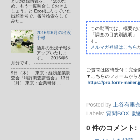
とDB収録情報を、 「念のた
め、もう一度照合しておきま
しょう」と Excelに入っていた
出願番号で、番号検索をして
みた...
この動画では、概要だ
2016年6月の出没
「調査の目的別説明」「
予報
す。
メルマガ登録はこちら
酒井の出没予報を
アップいたしま
す。 2016年6
月分です。 ------------------------
-------------------------------------
ご質問は随時受付！完全
9日（木） 東京：経済産業調
▼こちらのフォームから
査会「特許調査講習会」 13日
https://pro.form-mailer.
（月） 東京：企業研修 ...
Posted by
上谷有里
Labels:
質問BOX
,
動
0 件のコメント: