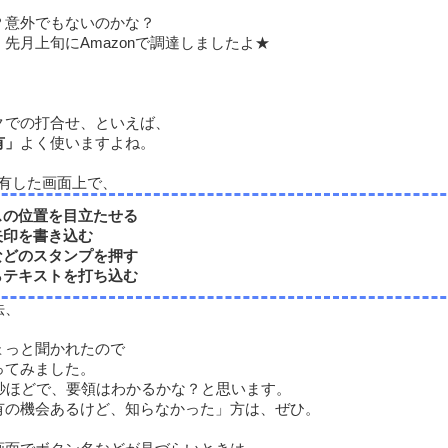
？意外でもないのかな？
先月上旬にAmazonで調達しましたよ★
クでの打合せ、といえば、
有」
よく使いますよね。
共有した画面上で、
スの位置を目立たせる
矢印を書き込む
などのスタンプを押す
らテキストを打ち込む
法、
ょっと聞かれたので
ってみました。
5秒ほどで、要領はわかるかな？と思います。
有の機会あるけど、知らなかった」方は、ぜひ。