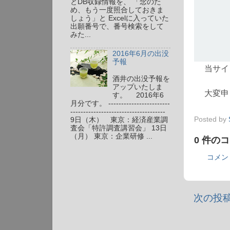
とDB収録情報を、 「念のた
め、もう一度照合しておきま
しょう」と Excelに入っていた
出願番号で、番号検索をして
みた...
2016年6月の出没
予報
酒井の出没予報を
アップいたしま
す。 2016年6
月分です。 ------------------------
-------------------------------------
Posted by
9日（木） 東京：経済産業調
査会「特許調査講習会」 13日
（月） 東京：企業研修 ...
0 件の
コメン
次の投