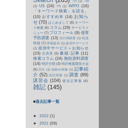
TH
(1)
TW
US
(24)
WIPO
(16)
(2)
VN
(1)
「キーワード検索」を語る。
お知ら
(10)
おすすめ本
(14)
せ
(70)
はじめまして
(8)
キーワー
コラム
(29)
ド検索
(6)
サービスメ
プロフィール
(9)
侵害
ニュー
(7)
予防調査
(13)
出没
先行例調査
(1)
情報
(7)
情報提供
(1)
提供中サービス
提供中サービス＋お知らせ
(2)
(23)
書籍･記事
(11)
文房具
(5)
検索コラム
(24)
無効資料調査
(14)
特許分類
(3)
特許検索競技大会
記事紹
(6)
目次
(1)
知財ist研修
(1)
介
(52)
調査
(89)
訴訟情報
(1)
講習会
(104)
過去記事集
(4)
雑記
(145)
■
過去記事一覧
►
2022
(1)
►
2021
(59)