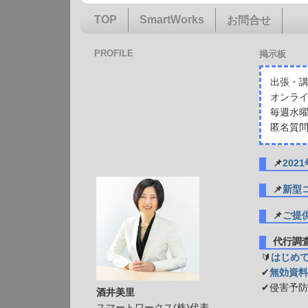
TOP
SmartWorks
お問合せ
PROFILE
掲示板
出張・講
オンライ
毎週水曜
匿名質問
📌
20
📌
新型
📌
ご提
代行
🔰
はじめ
✔
無効資料
✔侵害予
酒井美里
スマートワークス(株)代表