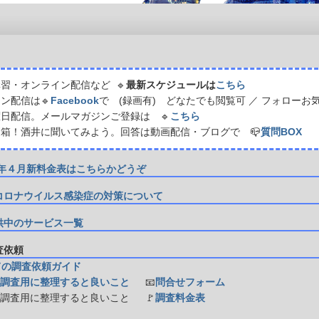
習・オンライン配信など 🔹
最新スケジュールは
こちら
ン配信は🔹
Facebook
で (録画有) どなたでも閲覧可 ／ フォローお
日配信。メールマガジンご登録は 🔹
こちら
箱！酒井に聞いてみよう。回答は動画配信・ブログで 📪
質問BOX
21年４月新料金表はこちらかどうぞ
コロナウイルス感染症の対策について
供中のサービス一覧
調査依頼
ての調査依頼ガイド
調査用に整理すると良いこと
📧
問合せフォーム
防調査用に整理すると良いこと
🚩
調査料金表