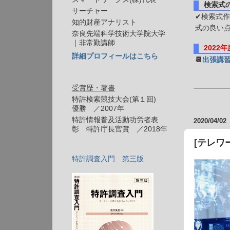
検索式
サーチャー
✔検索式作
知的財産アナリスト
式の良い
奈良先端科学技術大学院大学
｜非常勤講師
2022
詳細プロフィールはこちら
📆
出張講
受賞歴・著書
特許検索競技大会(第１回)
優勝 ／2007年
特許情報普及活動功労者表
2020/04/02
彰 特許庁長官賞 ／2018年
[テレワ
特許調査入門 第三版