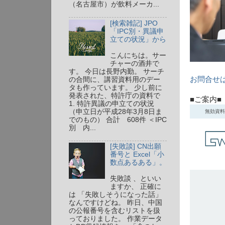
（名古屋市）が飲料メーカ...
[検索雑記] JPO
「IPC別・異議申
立ての状況」から
こんにちは。サー
チャーの酒井で
す。 今日は長野内勤。 サーチ
お問合せ
の合間に、講習資料用のデー
タも作っています。 少し前に
発表された、特許庁の資料で
■ご案内■
1. 特許異議の申立ての状況
（申立日が平成28年3月8日ま
でのもの） 合計 608件 ＜IPC
別 内...
[失敗談] CN出願
番号と Excel「小
数点あるある」。
失敗談 、といい
ますか、 正確に
は 「失敗しそうになった話」
なんですけどね。 昨日、中国
の公報番号を含むリストを扱
っておりました。 作業データ