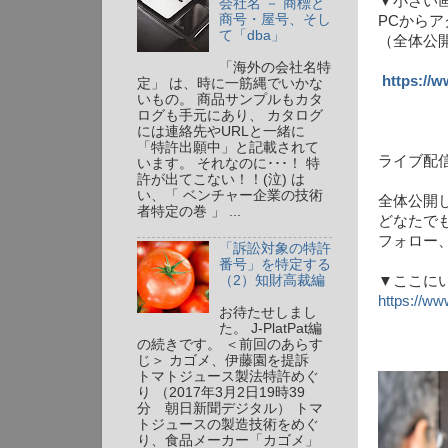
▼小さい
会社名 － 商標と
商号・屋号、そし
PCから
て「dba」
（全体公開
「海外の会社名特
https://
定」 は、時に一筋縄でいかな
いもの。 商品サンプルもカタ
ログも手元にあり、 カタログ
には連絡先やURLと一緒に
「特許出願中」と記載されて
ライブ配信
います。 それなのに･･･！ 特
許が出てこない！！(泣) は
い、「 ベンチャー企業の技術
全体公開
者特定の巻 」 ...
どなたで
フォロー
「訴訟対象の特許
番号」を特定する
（2）知財高裁編
▼ここに
https://w
お待たせしまし
た。 J-PlatPat編
の続きです。 ＜前回のあらす
じ＞ カゴメ、伊藤園を提訴
トマトジュース製法特許めぐ
り （2017年3月2日19時39
分 朝日新聞デジタル） トマ
トジュースの製造技術をめぐ
り、食品メーカー「カゴメ」