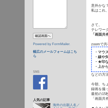
意外かな
私はこれ、
さて。
テレワー
「画面共
zoomで
Powered by FormMailer.
幅広のメールフォームはこち
・マウ
ら
・線や
・★印
・上か
SNS
などの方
今朝、ち
録画を撮
最初の1
「画面共
人気の記事
海外の出願人名／