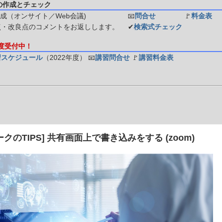
の作成とチェック
成（オンサイト／Web会議)
📧
問合せ
🚩
料金表
点・改良点のコメントをお返しします。
✔
検索式チェック
年度受付中！
習スケジュール
（2022年度）
📧
講習問合せ
🚩
講習料金表
ークのTIPS] 共有画面上で書き込みをする (zoom)