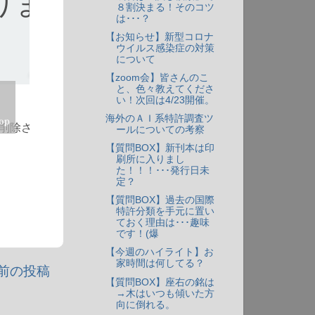
８割決まる！そのコツ
は･･･？
【お知らせ】新型コロナ
ウイルス感染症の対策
について
【zoom会】皆さんのこ
と、色々教えてくださ
い！次回は4/23開催。
海外のＡＩ系特許調査ツ
ールについての考察
【質問BOX】新刊本は印
刷所に入りまし
た！！！･･･発行日未
定？
【質問BOX】過去の国際
特許分類を手元に置い
ておく理由は･･･趣味
です！(爆
【今週のハイライト】お
家時間は何してる？
前の投稿
【質問BOX】座右の銘は
→木はいつも傾いた方
向に倒れる。