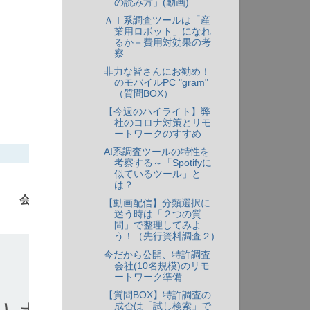
の読み方」(動画)
ＡＩ系調査ツールは「産
業用ロボット」になれ
るか－費用対効果の考
察
非力な皆さんにお勧め！
のモバイルPC "gram"
（質問BOX）
【今週のハイライト】弊
社のコロナ対策とリモ
ートワークのすすめ
AI系調査ツールの特性を
考察する～「Spotifyに
似ているツール」と
は？
【動画配信】分類選択に
迷う時は「２つの質
問」で整理してみよ
う！（先行資料調査２)
今だから公開、特許調査
会社(10名規模)のリモ
ートワーク準備
【質問BOX】特許調査の
成否は「試し検索」で