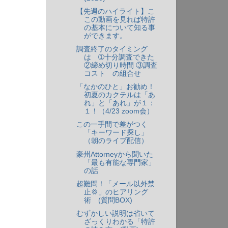
【先週のハイライト】こ
この動画を見れば特許
の基本について知る事
ができます。
調査終了のタイミング
は ➀十分調査できた
②締め切り時間 ③調査
コスト の組合せ
「なかのひと」お勧め！
初夏のカクテルは「あ
れ」と「あれ」が１：
１！（4/23 zoom会）
この一手間で差がつく
「キーワード探し」
（朝のライブ配信）
豪州Attorneyから聞いた
「最も有能な専門家」
の話
超難問！「メール以外禁
止💢」のヒアリング
術 (質問BOX)
むずかしい説明は省いて
ざっくりわかる「特許