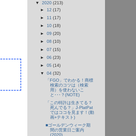
▼
2020
(213)
►
12
(17)
►
11
(17)
►
10
(18)
►
09
(20)
►
08
(10)
►
07
(15)
►
06
(23)
►
05
(14)
▼
04
(32)
「FGO」でわかる！商標
検索のコツは（検索
用）を使わないこ
と･･･？(NOTE)
「この特許は生きてる？
死んでる？」J-PlatPat
ではココを見ます！(動
画+テキスト)
■ゴールデンウィーク期
間の営業日ご案内
(2020)