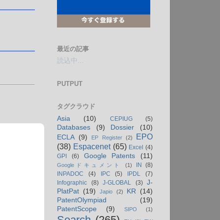
最近の記事
読込中...
PUTPUT
タグクラウド
Asia
(10)
CEPIUG
(5)
Databases
(9)
Dossier
(10)
EPO
ECLA
(9)
EP Register
(2)
(38)
Espacenet
(65)
Excel
(4)
Google Patents
(11)
GPI
(6)
IN
(8)
Googleドキュメント
(1)
INPADOC
(4)
IPC
(5)
IPDL
(7)
J-
Infographic
(8)
J-GLOBAL
(3)
PlatPat
(19)
KR
(14)
Japio
(2)
PatentOlympiad
(19)
PatentScope
(9)
SIPO
(1)
Search
(265)