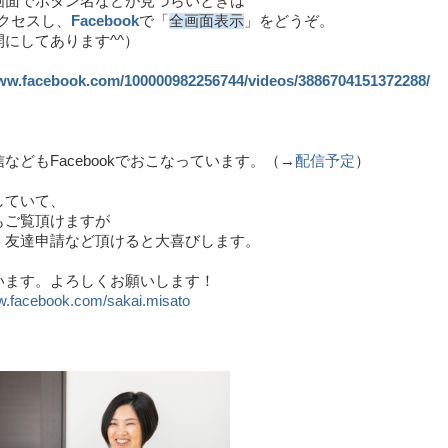
画面でボタン名などが見づらいときは
アクセスし、
Facebook
で「
全画面表示
」をどうぞ。
にしてあります^^）
www.facebook.com/100000982256744/videos/3886704151372288/
などもFacebookでおこなっています。（→
配信予定
）
していて、
もご覧頂けますが
、友達申請など頂けると大喜びします。
います。よろしくお願いします！
ww.facebook.com/sakai.misato