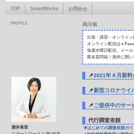
TOP
SmartWorks
お問合せ
PROFILE
掲示板
出張・講習・オンライン配
オンライン配信は🔹
Fac
毎週水曜日配信。メール
匿名質問箱！酒井に聞い
📌
2021年４月新
📌
新型コロナウイ
📌
ご提供中のサー
代行調査依頼
酒井美里
🔰
はじめての調査依頼ガイ
スマートワークス(株)代表