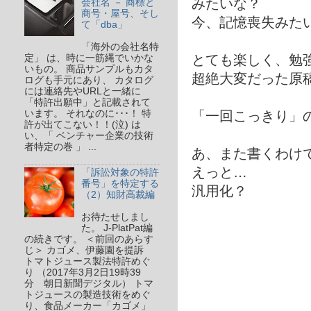
みたいな？
会社名 － 商標と
商号・屋号、そし
今、記憶喪失みた
て「dba」
「海外の会社名特
とても楽しく、勉
定」 は、時に一筋縄でいかな
いもの。 商品サンプルもカタ
超絶大変だった原
ログも手元にあり、 カタログ
には連絡先やURLと一緒に
「特許出願中」と記載されて
います。 それなのに･･･！ 特
「一回こっきり」
許が出てこない！！(泣) は
い、「 ベンチャー企業の技術
者特定の巻 」 ...
あ、また書くわけ
えっと…
「訴訟対象の特許
番号」を特定する
汎用化？
（2）知財高裁編
お待たせしまし
た。 J-PlatPat編
の続きです。 ＜前回のあらす
じ＞ カゴメ、伊藤園を提訴
トマトジュース製法特許めぐ
り （2017年3月2日19時39
分 朝日新聞デジタル） トマ
トジュースの製造技術をめぐ
り、食品メーカー「カゴメ」