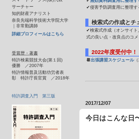
✔
無効資料調査用に整理す
サーチャー
✔侵害予防調査用に整理す
知的財産アナリスト
奈良先端科学技術大学院大学
検索式の作成とチ
｜非常勤講師
✔検索式作成（オンサイト／
詳細プロフィールはこちら
式の良い点・改良点のコメ
2022年度受付中！
受賞歴・著書
特許検索競技大会(第１回)
📆
出張講習スケジュール
（
優勝 ／2007年
特許情報普及活動功労者表
彰 特許庁長官賞 ／2018年
特許調査入門 第三版
2017/12/07
今日はこんな日〜