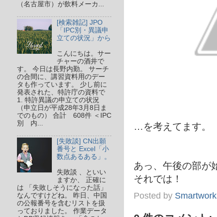
（名古屋市）が飲料メーカ...
[検索雑記] JPO
「IPC別・異議申
立ての状況」から
こんにちは。サー
チャーの酒井で
す。 今日は長野内勤。 サーチ
の合間に、講習資料用のデー
タも作っています。 少し前に
発表された、特許庁の資料で
1. 特許異議の申立ての状況
（申立日が平成28年3月8日ま
でのもの） 合計 608件 ＜IPC
別 内...
…を考えてます。
[失敗談] CN出願
番号と Excel「小
数点あるある」。
あっ、午後の部が
失敗談 、といい
それでは！
ますか、 正確に
は 「失敗しそうになった話」
Posted by
Smartwork
なんですけどね。 昨日、中国
の公報番号を含むリストを扱
っておりました。 作業データ