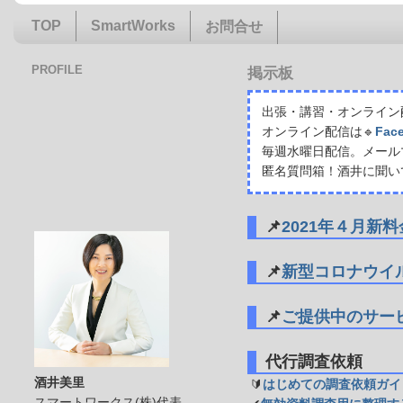
TOP
SmartWorks
お問合せ
PROFILE
掲示板
出張・講習・オンライン配
オンライン配信は🔹
Fac
毎週水曜日配信。メール
匿名質問箱！酒井に聞い
📌
2021年４月新
📌
新型コロナウイ
📌
ご提供中のサー
代行調査依頼
酒井美里
🔰
はじめての調査依頼ガイ
スマートワークス(株)代表