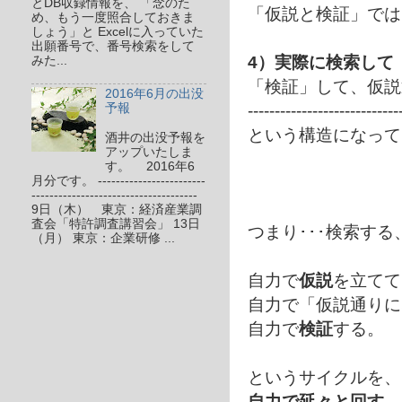
とDB収録情報を、 「念のた
「仮説と検証」では
め、もう一度照合しておきま
しょう」と Excelに入っていた
出願番号で、番号検索をして
4）実際に検索して
みた...
「検証」して、仮説
2016年6月の出没
----------------------------
予報
という構造になって
酒井の出没予報を
アップいたしま
す。 2016年6
月分です。 ------------------------
-------------------------------------
9日（木） 東京：経済産業調
査会「特許調査講習会」 13日
つまり･･･検索す
（月） 東京：企業研修 ...
自力で
仮説
を立てて
自力で「仮説通りに
自力で
検証
する。
というサイクルを、
自力で延々と回す
、