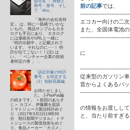
会社名 － 商標と
前の記事
では、
商号・屋号、そし
て「dba」
----------------------------
「海外の会社名特
エコカー向けの二次
定」 は、時に一筋縄でいかな
また、全固体電池の
いもの。 商品サンプルもカタ
ログも手元にあり、 カタログ
----------------------------
には連絡先やURLと一緒に
「特許出願中」と記載されて
います。 それなのに･･･！ 特
に
許が出てこない！！(泣) は
い、「 ベンチャー企業の技術
者特定の巻 」 ...
----------------------------
「訴訟対象の特許
従来型のガソリン車
番号」を特定する
（2）知財高裁編
昔からよくあるバッ
お待たせしまし
----------------------------
た。 J-PlatPat編
の続きです。 ＜前回のあらす
じ＞ カゴメ、伊藤園を提訴
の情報をお渡しして
トマトジュース製法特許めぐ
り （2017年3月2日19時39
と、当たり前すぎる
分 朝日新聞デジタル） トマ
トジュースの製造技術をめぐ
り、食品メーカー「カゴメ」