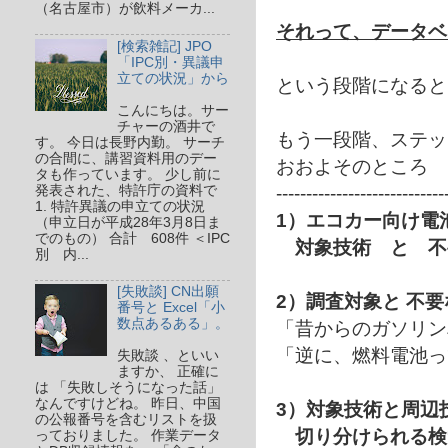
（名古屋市）が飲料メーカ...
それって、データベ
[検索雑記] JPO
「IPC別・異議申
立ての状況」から
という段階になると
こんにちは。サー
チャーの酒井で
もう一段階、ステッ
す。 今日は長野内勤。 サーチ
の合間に、講習資料用のデー
おおよそのところ
タも作っています。 少し前に
----------------------------
発表された、特許庁の資料で
1. 特許異議の申立ての状況
1）エコカー向け電
（申立日が平成28年3月8日ま
でのもの） 合計 608件 ＜IPC
対象技術 と 不
別 内...
[失敗談] CN出願
2）調査対象と 不
番号と Excel「小
数点あるある」。
「昔からのガソリン
「逆に、燃料電池っ
失敗談 、といい
ますか、 正確に
は 「失敗しそうになった話」
なんですけどね。 昨日、中国
3）対象技術と周辺
の公報番号を含むリストを扱
切り分けられる検
っておりました。 作業データ