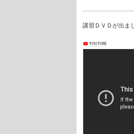
講習ＤＶＤが出ま