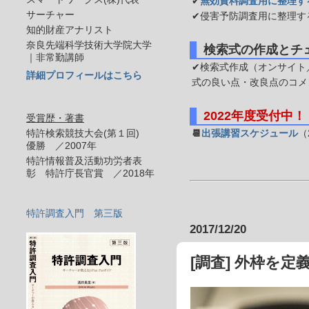
✔
無効資料調査用に整理す
サーチャー
✔侵害予防調査用に整理す
知的財産アナリスト
奈良先端科学技術大学院大学
検索式の作成とチ
｜非常勤講師
✔検索式作成（オンサイト／
詳細プロフィールはこちら
式の良い点・改良点のコメ
2022年度受付中！
受賞歴・著書
特許検索競技大会(第１回)
📆
出張講習スケジュール
（
優勝 ／2007年
特許情報普及活動功労者表
彰 特許庁長官賞 ／2018年
特許調査入門 第三版
2017/12/20
[調査] 外枠を