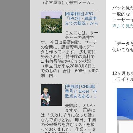
（名古屋市）が飲料メーカ...
パッと見
[検索雑記] JPO
一般的な
「IPC別・異議申
ユーザー
立ての状況」から
※よく見
こんにちは。サー
チャーの酒井で
す。 今日は長野内勤。 サーチ
「データ
の合間に、講習資料用のデー
使いこなせ
タも作っています。 少し前に
発表された、特許庁の資料で
1. 特許異議の申立ての状況
（申立日が平成28年3月8日ま
でのもの） 合計 608件 ＜IPC
12ヶ月
別 内...
トライア
[失敗談] CN出願
番号と Excel「小
数点あるある」。
失敗談 、といい
ますか、 正確に
は 「失敗しそうになった話」
なんですけどね。 昨日、中国
の公報番号を含むリストを扱
っておりました。 作業データ