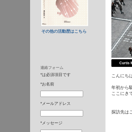
その他の活動歴はこちら
Curtis
連絡フォーム
*は必須項目です
こんにち
*お名前
年初から駆
ここにきて
*メールアドレス
探訪先は
*メッセージ