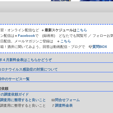
習・オンライン配信など 🔹
最新スケジュールは
こちら
ン配信は🔹
Facebook
で (録画有) どなたでも閲覧可 ／ フォローお
日配信。メールマガジンご登録は 🔹
こちら
箱！酒井に聞いてみよう。回答は動画配信・ブログで 📪
質問BOX
21年４月新料金表はこちらかどうぞ
コロナウイルス感染症の対策について
供中のサービス一覧
調査依頼
ての調査依頼ガイド
調査用に整理すると良いこと
📧
問合せフォーム
防調査用に整理すると良いこと
🚩
調査料金表