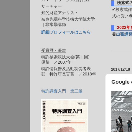
検索式
サーチャー
✔検索式作
知的財産アナリスト
式の良い
奈良先端科学技術大学院大学
｜非常勤講師
2022
詳細プロフィールはこちら
📆
出張講
受賞歴・著書
特許検索競技大会(第１回)
優勝 ／2007年
特許情報普及活動功労者表
2017/12/18
彰 特許庁長官賞 ／2018年
Google
特許調査入門 第三版