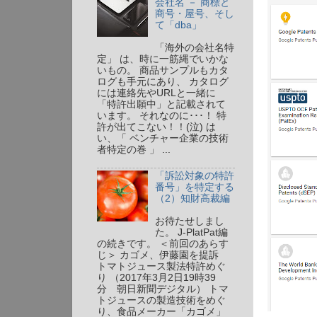
会社名 － 商標と
商号・屋号、そし
て「dba」
「海外の会社名特
定」 は、時に一筋縄でいかな
いもの。 商品サンプルもカタ
ログも手元にあり、 カタログ
には連絡先やURLと一緒に
「特許出願中」と記載されて
います。 それなのに･･･！ 特
許が出てこない！！(泣) は
い、「 ベンチャー企業の技術
者特定の巻 」 ...
「訴訟対象の特許
番号」を特定する
（2）知財高裁編
お待たせしまし
た。 J-PlatPat編
の続きです。 ＜前回のあらす
じ＞ カゴメ、伊藤園を提訴
トマトジュース製法特許めぐ
り （2017年3月2日19時39
分 朝日新聞デジタル） トマ
トジュースの製造技術をめぐ
り、食品メーカー「カゴメ」