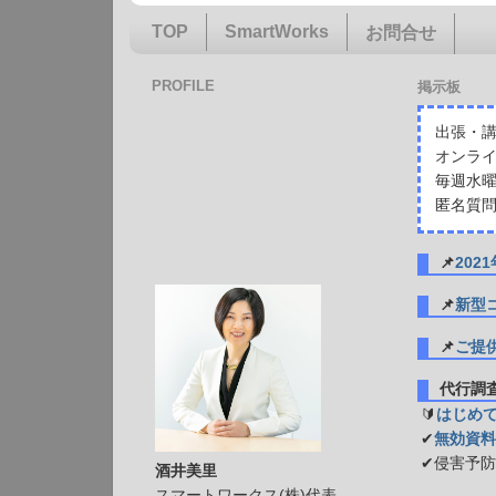
TOP
SmartWorks
お問合せ
PROFILE
掲示板
出張・講
オンライ
毎週水曜
匿名質問
📌
20
📌
新型
📌
ご提
代行
🔰
はじめ
✔
無効資料
✔侵害予
酒井美里
スマートワークス(株)代表