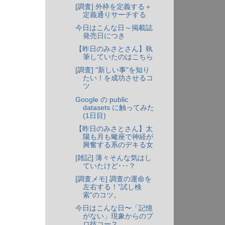
[調査] 外枠を定義する＋
定義通りサーチする
今日はこんな日～掲載誌
発売日につき
【昨日のみさとさん】執
筆していたのはこちら
[調査] "新しい事"を知り
たい！を成功させるコ
ツ
Google の public
datasets に触ってみた
(1日目)
【昨日のみさとさん】太
陽も月も蠍座で神経が
興奮する系のデキる女
[雑記] 薄々そんな気はし
ていたけど･･･？
[調査メモ] 調査の運命を
左右する！”試し検
索”のコツ。
今日はこんな日〜「記憶
がない」現象からのプ
ロ技コース