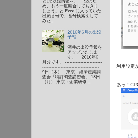
とDB収録情報を、 「念のた
め、もう一度照合しておきま
しょう」と Excelに入っていた
出願番号で、番号検索をして
みた...
2016年6月の出没
予報
酒井の出没予報を
アップいたしま
す。 2016年6
月分です。 ------------------------
利用設定
-------------------------------------
9日（木） 東京：経済産業調
査会「特許調査講習会」 13日
（月） 東京：企業研修 ...
あっ！C