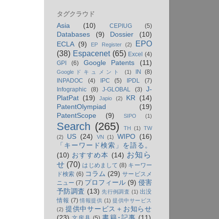
タグクラウド
Asia
(10)
CEPIUG
(5)
Databases
(9)
Dossier
(10)
EPO
ECLA
(9)
EP Register
(2)
(38)
Espacenet
(65)
Excel
(4)
Google Patents
(11)
GPI
(6)
IN
(8)
Googleドキュメント
(1)
INPADOC
(4)
IPC
(5)
IPDL
(7)
J-
Infographic
(8)
J-GLOBAL
(3)
PlatPat
(19)
KR
(14)
Japio
(2)
PatentOlympiad
(19)
PatentScope
(9)
SIPO
(1)
Search
(265)
TH
(1)
TW
US
(24)
WIPO
(16)
(2)
VN
(1)
「キーワード検索」を語る。
お知ら
(10)
おすすめ本
(14)
せ
(70)
はじめまして
(8)
キーワー
コラム
(29)
ド検索
(6)
サービスメ
プロフィール
(9)
侵害
ニュー
(7)
予防調査
(13)
出没
先行例調査
(1)
情報
(7)
情報提供
(1)
提供中サービス
提供中サービス＋お知らせ
(2)
(23)
書籍･記事
(11)
文房具
(5)