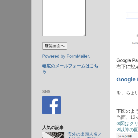
Powered by FormMailer.
Google 
幅広のメールフォームはこち
右下に控
ら
Google 
SNS
を、ちょ
下図のよ
当面、1
※図はク
人気の記事
※以降の
海外の出願人名／