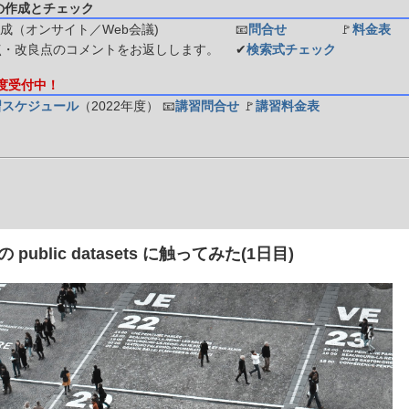
の作成とチェック
成（オンサイト／Web会議)
📧
問合せ
🚩
料金表
点・改良点のコメントをお返しします。
✔
検索式チェック
年度受付中！
習スケジュール
（2022年度）
📧
講習問合せ
🚩
講習料金表
 の public datasets に触ってみた(1日目)