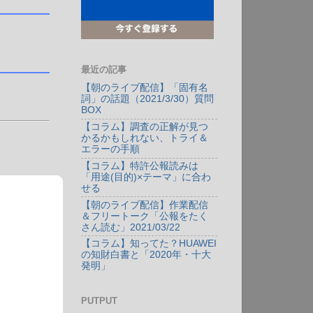
最近の記事
【朝のライブ配信】「固有名
詞」の話題（2021/3/30）質問
BOX
【コラム】調査の正解が見つ
かるかもしれない、トライ＆
エラーの手順
【コラム】特許公報読みは
「用途(目的)×テーマ」に合わ
せる
【朝のライブ配信】作業配信
＆フリートーク「公報をたく
さん読む」2021/03/22
【コラム】知ってた？HUAWEI
の知財白書と「2020年・十大
発明」
PUTPUT