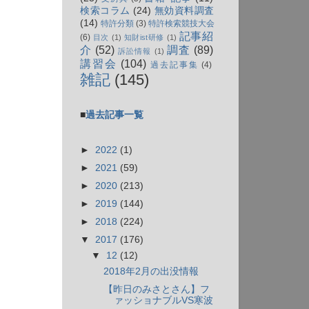
検索コラム
(24)
無効資料調査
(14)
特許分類
(3)
特許検索競技大会
記事紹
(6)
目次
(1)
知財ist研修
(1)
介
(52)
調査
(89)
訴訟情報
(1)
講習会
(104)
過去記事集
(4)
雑記
(145)
■
過去記事一覧
►
2022
(1)
►
2021
(59)
►
2020
(213)
►
2019
(144)
►
2018
(224)
▼
2017
(176)
▼
12
(12)
2018年2月の出没情報
【昨日のみさとさん】フ
ァッショナブルVS寒波