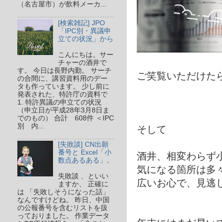
（名古屋市）が飲料メーカ...
[検索雑記] JPO
「IPC別・異議申
立ての状況」から
こんにちは。サー
チャーの酒井で
す。 今日は長野内勤。 サーチ
ご笑覧いただけた
の合間に、講習資料用のデー
タも作っています。 少し前に
発表された、特許庁の資料で
1. 特許異議の申立ての状況
（申立日が平成28年3月8日ま
でのもの） 合計 608件 ＜IPC
別 内...
そして
[失敗談] CN出願
番号と Excel「小
酒井、相変わらず
数点あるある」。
気になる箇所は多
失敗談 、といい
広いお心で、見逃し
ますか、 正確に
は 「失敗しそうになった話」
なんですけどね。 昨日、中国
の公報番号を含むリストを扱
っておりました。 作業データ