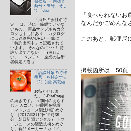
会社名 － 商標と
商号・屋号、そし
て「dba」
「食べられないお
「海外の会社名特
なんだかごめん
定」 は、時に一筋縄でいかな
いもの。 商品サンプルもカタ
ログも手元にあり、 カタログ
このあと、郵便局
には連絡先やURLと一緒に
「特許出願中」と記載されて
います。 それなのに･･･！ 特
許が出てこない！！(泣) は
い、「 ベンチャー企業の技術
者特定の巻 」 ...
掲載箇所は 50頁
「訴訟対象の特許
番号」を特定する
（2）知財高裁編
お待たせしまし
た。 J-PlatPat編
の続きです。 ＜前回のあらす
じ＞ カゴメ、伊藤園を提訴
トマトジュース製法特許めぐ
り （2017年3月2日19時39
分 朝日新聞デジタル） トマ
トジュースの製造技術をめぐ
り、食品メーカー「カゴメ」