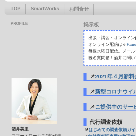
TOP
SmartWorks
お問合せ
PROFILE
掲示板
出張・講習・オンライン配
オンライン配信は🔹
Fac
毎週水曜日配信。メール
匿名質問箱！酒井に聞い
📌
2021年４月新
📌
新型コロナウイ
📌
ご提供中のサー
代行調査依頼
酒井美里
🔰
はじめての調査依頼ガイ
スマートワークス(株)代表