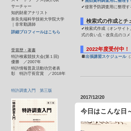
✔
無効資料調査用に整理す
サーチャー
✔侵害予防調査用に整理す
知的財産アナリスト
奈良先端科学技術大学院大学
検索式の作成とチ
｜非常勤講師
✔検索式作成（オンサイト／
詳細プロフィールはこちら
式の良い点・改良点のコメ
2022年度受付中！
受賞歴・著書
特許検索競技大会(第１回)
📆
出張講習スケジュール
（
優勝 ／2007年
特許情報普及活動功労者表
彰 特許庁長官賞 ／2018年
特許調査入門 第三版
2017/12/20
今日はこんな日～