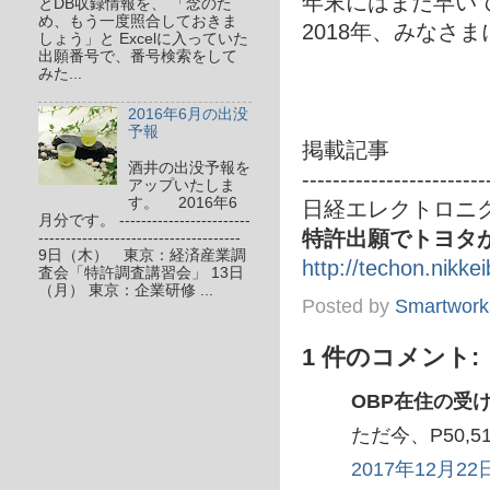
年末にはまだ早い
とDB収録情報を、 「念のた
め、もう一度照合しておきま
2018年、みなさ
しょう」と Excelに入っていた
出願番号で、番号検索をして
みた...
2016年6月の出没
予報
掲載記事
酒井の出没予報を
------------------------
アップいたしま
す。 2016年6
日経エレクトロニク
月分です。 ------------------------
特許出願でトヨタ
-------------------------------------
9日（木） 東京：経済産業調
http://techon.nikke
査会「特許調査講習会」 13日
（月） 東京：企業研修 ...
Posted by
Smartwork
1 件のコメント:
OBP在住の受け
ただ今、P50
2017年12月22日