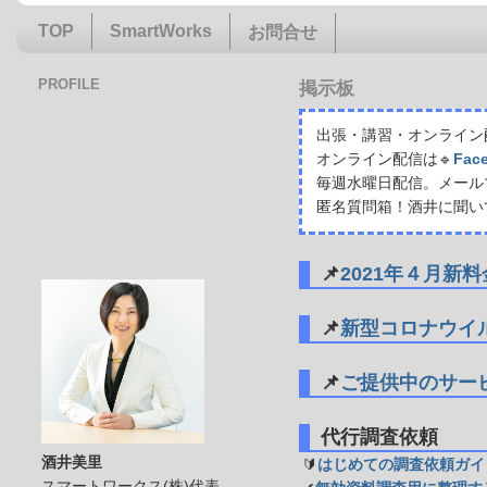
TOP
SmartWorks
お問合せ
PROFILE
掲示板
出張・講習・オンライン配
オンライン配信は🔹
Fac
毎週水曜日配信。メール
匿名質問箱！酒井に聞い
📌
2021年４月新
📌
新型コロナウイ
📌
ご提供中のサー
代行調査依頼
酒井美里
🔰
はじめての調査依頼ガイ
スマートワークス(株)代表