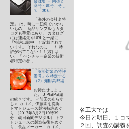
会社名 － 商標と
商号・屋号、そし
て「dba」
「海外の会社名特
定」 は、時に一筋縄でいかな
いもの。 商品サンプルもカタ
ログも手元にあり、 カタログ
には連絡先やURLと一緒に
「特許出願中」と記載されて
います。 それなのに･･･！ 特
許が出てこない！！(泣) は
い、「 ベンチャー企業の技術
者特定の巻 」 ...
「訴訟対象の特許
番号」を特定する
（2）知財高裁編
お待たせしまし
た。 J-PlatPat編
の続きです。 ＜前回のあらす
じ＞ カゴメ、伊藤園を提訴
トマトジュース製法特許めぐ
名工大では
り （2017年3月2日19時39
今日と明日、１コ
分 朝日新聞デジタル） トマ
トジュースの製造技術をめぐ
２回、調査の講義
り、食品メーカー「カゴメ」