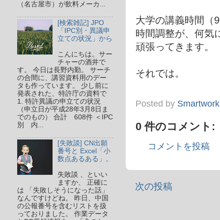
（名古屋市）が飲料メーカ...
大学の講義時間（
[検索雑記] JPO
「IPC別・異議申
時間調整が、何気
立ての状況」から
頑張ってきます。
こんにちは。サー
チャーの酒井で
す。 今日は長野内勤。 サーチ
それでは。
の合間に、講習資料用のデー
タも作っています。 少し前に
発表された、特許庁の資料で
1. 特許異議の申立ての状況
Posted by
Smartwork
（申立日が平成28年3月8日ま
でのもの） 合計 608件 ＜IPC
0 件のコメント:
別 内...
[失敗談] CN出願
コメントを投稿
番号と Excel「小
数点あるある」。
失敗談 、といい
ますか、 正確に
次の投稿
は 「失敗しそうになった話」
なんですけどね。 昨日、中国
の公報番号を含むリストを扱
っておりました。 作業データ