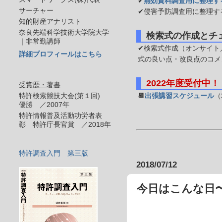
✔
無効資料調査用に整理す
サーチャー
✔侵害予防調査用に整理す
知的財産アナリスト
奈良先端科学技術大学院大学
検索式の作成とチ
｜非常勤講師
✔検索式作成（オンサイト／
詳細プロフィールはこちら
式の良い点・改良点のコメ
2022年度受付中！
受賞歴・著書
特許検索競技大会(第１回)
📆
出張講習スケジュール
（
優勝 ／2007年
特許情報普及活動功労者表
彰 特許庁長官賞 ／2018年
特許調査入門 第三版
2018/07/12
今日はこんな日