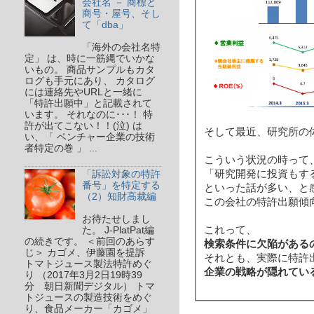
会社名 － 商標と
商号・屋号、そし
て「dba」
「海外の会社名特
定」 は、時に一筋縄でいかな
いもの。 商品サンプルもカタ
ログも手元にあり、 カタログ
には連絡先やURLと一緒に
「特許出願中」と記載されて
います。 それなのに･･･！ 特
許が出てこない！！(泣) は
そして最近、研究所の
い、「 ベンチャー企業の技術
者特定の巻 」 ...
こういう状況の時って
「研究開発に投資もす
「訴訟対象の特許
番号」を特定する
といった話が多い、と
（2）知財高裁編
この会社の特許出願傾
お待たせしまし
これって、
た。 J-PlatPat編
の続きです。 ＜前回のあらす
検索条件に欠陥がある
じ＞ カゴメ、伊藤園を提訴
それとも、実際に特許
トマトジュース製法特許めぐ
企業の戦略が隠れてい
り （2017年3月2日19時39
分 朝日新聞デジタル） トマ
トジュースの製造技術をめぐ
り、食品メーカー「カゴメ」