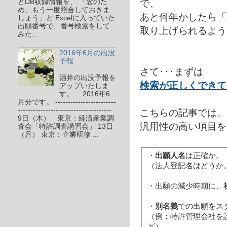
で、
とDB収録情報を、 「念のた
め、もう一度照合しておきま
あと何年かしたら「
しょう」と Excelに入っていた
出願番号で、番号検索をして
取り上げられるよう
みた...
2016年6月の出没
予報
さて･･･まずは
酒井の出没予報を
検索が正しくできて
アップいたしま
す。 2016年6
月分です。 ------------------------
-------------------------------------
こちらの記事では、
9日（木） 東京：経済産業調
汎用性の高い項目を
査会「特許調査講習会」 13日
（月） 東京：企業研修 ...
・
出願人名
は正確か。
（法人登記名はどうか
・出願の減少時期に、
・
別名義
での出願をス
（例：特許管理会社を
ど）