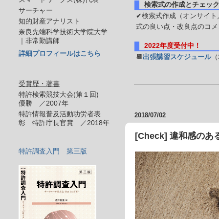
検索式の作成とチェッ
サーチャー
✔検索式作成（オンサイト／
知的財産アナリスト
式の良い点・改良点のコメ
奈良先端科学技術大学院大学
｜非常勤講師
2022年度受付中！
詳細プロフィールはこちら
📆
出張講習スケジュール
（
受賞歴・著書
特許検索競技大会(第１回)
優勝 ／2007年
特許情報普及活動功労者表
2018/07/02
彰 特許庁長官賞 ／2018年
[Check] 違和感
特許調査入門 第三版