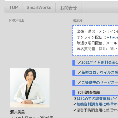
TOP
SmartWorks
お問合せ
PROFILE
掲示板
出張・講習・オンライン配
オンライン配信は🔹
Fac
毎週水曜日配信。メール
匿名質問箱！酒井に聞い
📌
2021年４月新料金
📌
新型コロナウイルス
📌
ご提供中のサービス
代行調査依頼
🔰
はじめての調査依頼ガイ
✔
無効資料調査用に整理す
✔侵害予防調査用に整理す
酒井美里
スマートワークス(株)代表