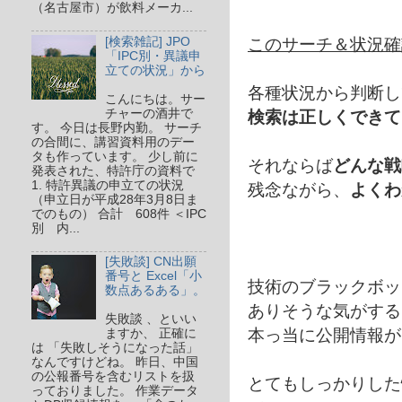
（名古屋市）が飲料メーカ...
このサーチ＆状況確
[検索雑記] JPO
「IPC別・異議申
立ての状況」から
各種状況から判断し
こんにちは。サー
検索は正しくできて
チャーの酒井で
す。 今日は長野内勤。 サーチ
の合間に、講習資料用のデー
タも作っています。 少し前に
それならば
どんな戦
発表された、特許庁の資料で
1. 特許異議の申立ての状況
残念ながら、
よくわ
（申立日が平成28年3月8日ま
でのもの） 合計 608件 ＜IPC
別 内...
[失敗談] CN出願
番号と Excel「小
技術のブラックボッ
数点あるある」。
ありそうな気がする
失敗談 、といい
本っ当に公開情報が
ますか、 正確に
は 「失敗しそうになった話」
なんですけどね。 昨日、中国
の公報番号を含むリストを扱
とてもしっかりした
っておりました。 作業データ