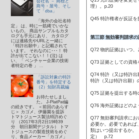
会社名 － 商標と
商号・屋号、そし
理）。p.20
て「dba」
Q45 特許権者が反証を
「海外の会社名特
定」 は、時に一筋縄でいかな
いもの。 商品サンプルもカタ
ログも手元にあり、 カタログ
第三節 無効審判請求の証
には連絡先やURLと一緒に
「特許出願中」と記載されて
Q72 物的証拠はいつ、
います。 それなのに･･･！ 特
許が出てこない！！(泣) は
い、「 ベンチャー企業の技術
Q73 証拠としての資格
者特定の巻 」 ...
Q74 特許（又は特
「訴訟対象の特許
特許（又は特許出願）の
番号」を特定する
（2）知財高裁編
Q75 証拠を提出する時
お待たせしまし
た。 J-PlatPat編
Q76 海外証拠はどのよ
の続きです。 ＜前回のあらす
じ＞ カゴメ、伊藤園を提訴
トマトジュース製法特許めぐ
Q77 無効審判請求
り （2017年3月2日19時39
必要か。必要であれば
分 朝日新聞デジタル） トマ
類はいつ提出するか。
トジュースの製造技術をめぐ
定） p.72
り、食品メーカー「カゴメ」