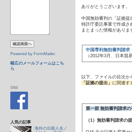
ありがとうございます。
中国無効審判の「証拠提
特許庁委託事業で作成さ
まとまった情報がありま
中国専利無効審判請求
Powered by FormMailer.
（2012年3月、日本
幅広のメールフォームはこち
ら
以下、ファイルの目次か
「証拠の提出」
に関連す
SNS
第一節 無効審判請求の手
（1）無効審判請求の提起
人気の記事
海外の出願人名／
Q15 元の証拠を変