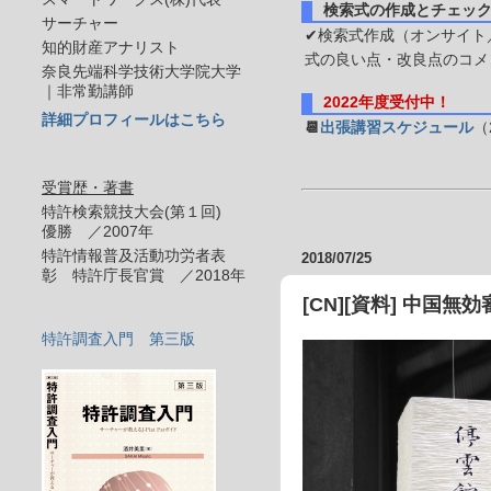
検索式の作成とチェッ
サーチャー
✔検索式作成（オンサイト／
知的財産アナリスト
式の良い点・改良点のコメ
奈良先端科学技術大学院大学
｜非常勤講師
2022年度受付中！
詳細プロフィールはこちら
📆
出張講習スケジュール
（
受賞歴・著書
特許検索競技大会(第１回)
優勝 ／2007年
特許情報普及活動功労者表
2018/07/25
彰 特許庁長官賞 ／2018年
[CN][資料] 中国無
特許調査入門 第三版