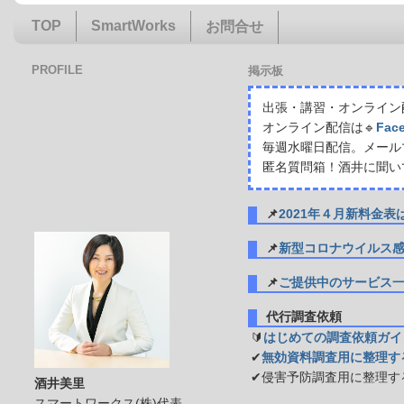
TOP
SmartWorks
お問合せ
PROFILE
掲示板
出張・講習・オンライン配
オンライン配信は🔹
Fac
毎週水曜日配信。メール
匿名質問箱！酒井に聞い
📌
2021年４月新料金
📌
新型コロナウイルス
📌
ご提供中のサービス
代行調査依頼
🔰
はじめての調査依頼ガイ
✔
無効資料調査用に整理す
✔侵害予防調査用に整理す
酒井美里
スマートワークス(株)代表