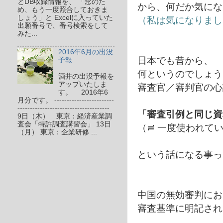
とDB収録情報を、 「念のた
から、何だか気にな
め、もう一度照合しておきま
しょう」と Excelに入っていた
（私は気になりました
出願番号で、番号検索をして
みた...
2016年6月の出没
日本でも昔から、
予報
何というのでしょう
酒井の出没予報を
アップいたしま
審査官／審判官の心
す。 2016年6
月分です。 ------------------------
-------------------------------------
「審査引例と同じ資
9日（木） 東京：経済産業調
査会「特許調査講習会」 13日
（≓ 一度使われて
（月） 東京：企業研修 ...
という話になる事っ
中国の無効審判にお
審査基準に明記され