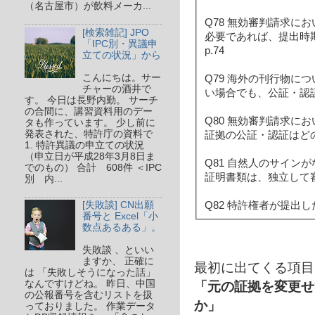
（名古屋市）が飲料メーカ...
Q78 無効審判請求
[検索雑記] JPO
必要であれば、提出時
「IPC別・異議申
p.74
立ての状況」から
こんにちは。サー
Q79 海外の刊行物
チャーの酒井で
い場合でも、公証・認証
す。 今日は長野内勤。 サーチ
の合間に、講習資料用のデー
Q80 無効審判請求
タも作っています。 少し前に
発表された、特許庁の資料で
証拠の公証・認証はどの
1. 特許異議の申立ての状況
（申立日が平成28年3月8日ま
Q81 自然人のサイ
でのもの） 合計 608件 ＜IPC
証明書類は、独立して審
別 内...
Q82 特許権者が提出
[失敗談] CN出願
番号と Excel「小
数点あるある」。
失敗談 、といい
ますか、 正確に
最初に出てくる項目
は 「失敗しそうになった話」
「元の証拠を変更せ
なんですけどね。 昨日、中国
の公報番号を含むリストを扱
か」
っておりました。 作業データ