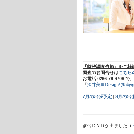
「特許調査依頼」をご検
調査のお問合せは
こちら
お電話 0266-79-6709
で
「
酒井美里Design/ 担当
7月の出張予定
|
8月の出
講習ＤＶＤが出ました（