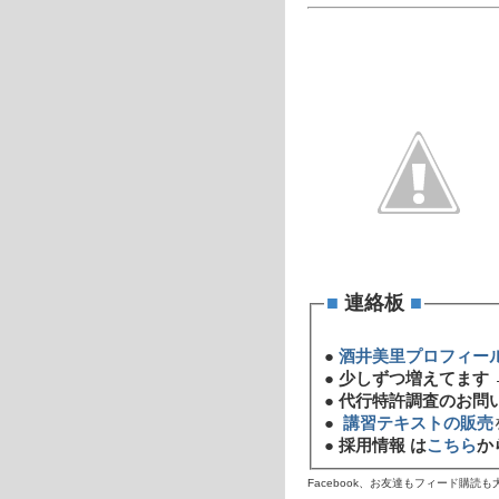
■
連絡板
■
●
酒井美里プロフィー
●
少しずつ増えてます 
●
代行特許調査のお問
●
講習テキストの販売
●
採用情報 は
こちら
か
Facebook、お友達もフィード購読