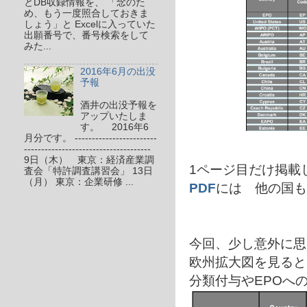
とDB収録情報を、 「念のた
め、もう一度照合しておきま
しょう」と Excelに入っていた
出願番号で、番号検索をして
みた...
2016年6月の出没
予報
酒井の出没予報を
アップいたしま
す。 2016年6
月分です。 ------------------------
-------------------------------------
9日（木） 東京：経済産業調
1ページ目だけ掲載
査会「特許調査講習会」 13日
（月） 東京：企業研修 ...
PDF
には 他の国も
今回、少し意外に思
欧州拡大図を見ると
分類付与やEPOへ