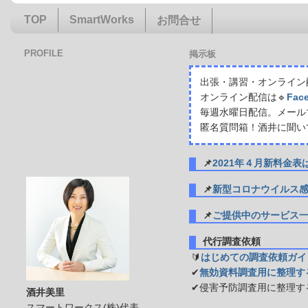
TOP
SmartWorks
お問合せ
PROFILE
掲示板
出張・講習・オンライン配
オンライン配信は🔹
Fac
毎週水曜日配信。メール
匿名質問箱！酒井に聞い
📌
2021年４月新料金
📌
新型コロナウイルス
📌
ご提供中のサービス
代行調査依頼
🔰
はじめての調査依頼ガイ
✔
無効資料調査用に整理す
✔侵害予防調査用に整理す
酒井美里
スマートワークス(株)代表