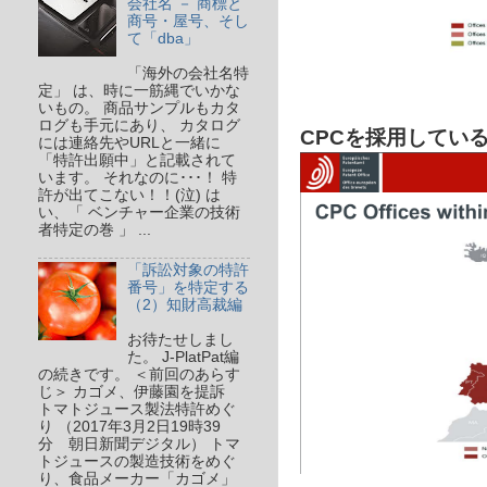
会社名 － 商標と
商号・屋号、そし
て「dba」
「海外の会社名特
定」 は、時に一筋縄でいかな
いもの。 商品サンプルもカタ
ログも手元にあり、 カタログ
CPCを採用している
には連絡先やURLと一緒に
「特許出願中」と記載されて
います。 それなのに･･･！ 特
許が出てこない！！(泣) は
い、「 ベンチャー企業の技術
者特定の巻 」 ...
「訴訟対象の特許
番号」を特定する
（2）知財高裁編
お待たせしまし
た。 J-PlatPat編
の続きです。 ＜前回のあらす
じ＞ カゴメ、伊藤園を提訴
トマトジュース製法特許めぐ
り （2017年3月2日19時39
分 朝日新聞デジタル） トマ
トジュースの製造技術をめぐ
り、食品メーカー「カゴメ」