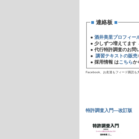
■
連絡板
■
●
酒井美里プロフィー
●
少しずつ増えてます 
●
代行特許調査のお問
●
講習テキストの販売
●
採用情報 は
こちら
か
Facebook、お友達もフィード購読
特許調査入門―改訂版