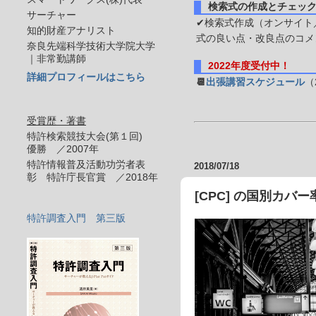
検索式の作成とチェッ
サーチャー
✔検索式作成（オンサイト／
知的財産アナリスト
式の良い点・改良点のコメ
奈良先端科学技術大学院大学
｜非常勤講師
2022年度受付中！
詳細プロフィールはこちら
📆
出張講習スケジュール
（
受賞歴・著書
特許検索競技大会(第１回)
優勝 ／2007年
特許情報普及活動功労者表
2018/07/18
彰 特許庁長官賞 ／2018年
[CPC] の国別カバー率 
特許調査入門 第三版