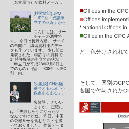
（名古屋市）が飲料メーカ...
■
Offices in the CP
[検索雑記] JPO
■
「IPC別・異議申
Offices impleme
立ての状況」から
/ National Office
こんにちは。サー
■
Office in the CPC
チャーの酒井で
す。 今日は長野内勤。 サーチ
の合間に、講習資料用のデー
タも作っています。 少し前に
と、色分けされれて
発表された、特許庁の資料で
1. 特許異議の申立ての状況
（申立日が平成28年3月8日ま
でのもの） 合計 608件 ＜IPC
別 内...
そして、国別のCP
[失敗談] CN出願
番号と Excel「小
各国で付与されたC
数点あるある」。
失敗談 、といい
ますか、 正確に
は 「失敗しそうになった話」
なんですけどね。 昨日、中国
の公報番号を含むリストを扱
っておりました。 作業データ