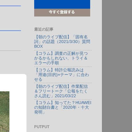
最近の記事
【朝のライブ配信】「固有名
詞」の話題（2021/3/30）質問
BOX
【コラム】調査の正解が見つ
かるかもしれない、トライ＆
エラーの手順
【コラム】特許公報読みは
「用途(目的)×テーマ」に合わ
せる
【朝のライブ配信】作業配信
＆フリートーク「公報をたく
さん読む」2021/03/22
【コラム】知ってた？HUAWEI
の知財白書と「2020年・十大
発明」
PUTPUT