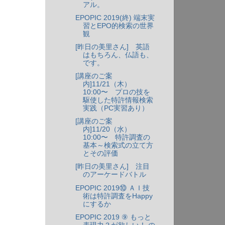
アル。
EPOPIC 2019(終) 端末実
習とEPO的検索の世界
観
[昨日の美里さん] 英語
はもちろん、仏語も、
です。
[講座のご案
内]11/21（木）
」
10:00〜 プロの技を
駆使した特許情報検索
実践（PC実習あり）
[講座のご案
内]11/20（水）
10:00〜 特許調査の
基本～検索式の立て方
とその評価
[昨日の美里さん] 注目
のアーケードバトル
EPOPIC 2019⑩ ＡＩ技
術は特許調査をHappy
にするか
EPOPIC 2019 ⑨ もっと