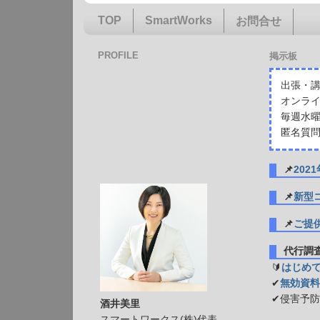
TOP
SmartWorks
お問合せ
PROFILE
掲示板
出張・講
オンライ
毎週水曜
匿名質問
📌
20
📌
新型
📌
ご提
代行
🔰
はじめ
✔
無効資料
✔侵害予
酒井美里
スマートワークス(株)代表