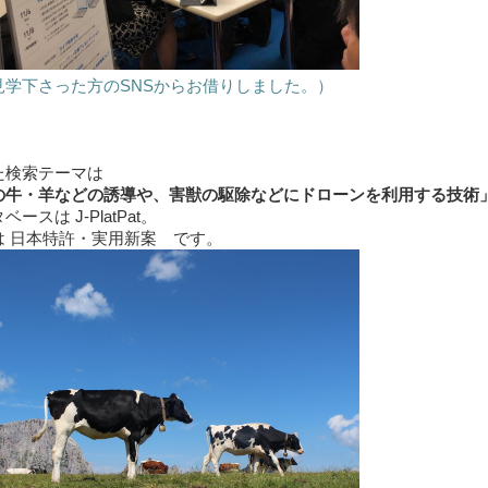
見学下さった方のSNSからお借りしました。）
た検索テーマは
の牛・羊などの誘導や、害獣の駆除などにドローンを利用する技術
ースは J-PlatPat。
は 日本特許・実用新案 です。