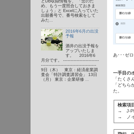
とDB収録情報を、 「念のた
め、もう一度照合しておきま
しょう」と Excelに入っていた
出願番号で、番号検索をして
みた...
2016年6月の出没
予報
酒井の出没予報を
アップいたしま
あ･･･
す。 2016年6
月分です。 ------------------------
-------------------------------------
9日（木） 東京：経済産業調
一手目の
査会「特許調査講習会」 13日
「たくさ
（月） 東京：企業研修 ...
「どちら
た。
検索項
→ J-
→ ノ