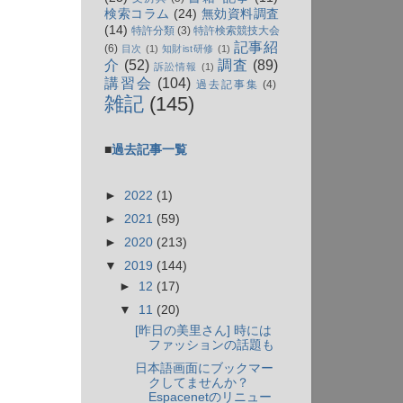
検索コラム
(24)
無効資料調査
(14)
特許分類
(3)
特許検索競技大会
記事紹
(6)
目次
(1)
知財ist研修
(1)
介
(52)
調査
(89)
訴訟情報
(1)
講習会
(104)
過去記事集
(4)
雑記
(145)
■
過去記事一覧
►
2022
(1)
►
2021
(59)
►
2020
(213)
▼
2019
(144)
►
12
(17)
▼
11
(20)
[昨日の美里さん] 時には
ファッションの話題も
日本語画面にブックマー
クしてませんか？
Espacenetのリニュー