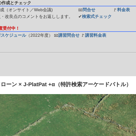
の作成とチェック
成（オンサイト／Web会議)
📧
問合せ
🚩
料金表
点・改良点のコメントをお返しします。
✔
検索式チェック
年度受付中！
習スケジュール
（2022年度）
📧
講習問合せ
🚩
講習料金表
ーン × J-PlatPat +α（特許検索アーケードバトル）