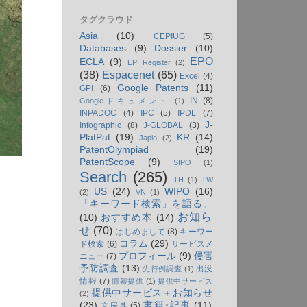
タグクラウド
Asia
(10)
CEPIUG
(5)
Databases
(9)
Dossier
(10)
EPO
ECLA
(9)
EP Register
(2)
(38)
Espacenet
(65)
Excel
(4)
Google Patents
(11)
GPI
(6)
IN
(8)
Googleドキュメント
(1)
INPADOC
(4)
IPC
(5)
IPDL
(7)
J-
Infographic
(8)
J-GLOBAL
(3)
PlatPat
(19)
KR
(14)
Japio
(2)
PatentOlympiad
(19)
PatentScope
(9)
SIPO
(1)
Search
(265)
TH
(1)
TW
US
(24)
WIPO
(16)
(2)
VN
(1)
「キーワード検索」を語る。
お知ら
(10)
おすすめ本
(14)
せ
(70)
はじめまして
(8)
キーワー
コラム
(29)
ド検索
(6)
サービスメ
プロフィール
(9)
侵害
ニュー
(7)
予防調査
(13)
出没
先行例調査
(1)
情報
(7)
情報提供
(1)
提供中サービス
提供中サービス＋お知らせ
(2)
(23)
書籍･記事
(11)
文房具
(5)