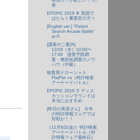
表現力？が欲しい！ の
巻
EPOPIC 2019 ⑧ 異国で
はたらく審査官の方々
[English ver.] "Patent
Search Arcade Battle"
at P...
[講座のご案内]
12/18（水）10:00〜
17:00 侵害予防調
査・無効化調査のノウ
ハウ（中級）
牧畜用ドローン × J-
PlatPat +α（特許検索
アーケードバトル）
EPOPIC 2019 ⑦ ディス
カッションラウンドは
本当におすすめ
[昨日の美里さん] 今年
の特許情報フェアでは
対戦が！！
［11月8日(金)］特許検索
アーケードバトル［特
許情報フェア最終日］