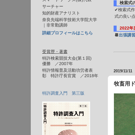
検索式
サーチャー
✔検索式作
知的財産アナリスト
式の良い
奈良先端科学技術大学院大学
｜非常勤講師
2022
詳細プロフィールはこちら
📆
出張講
受賞歴・著書
特許検索競技大会(第１回)
優勝 ／2007年
特許情報普及活動功労者表
2019/11/11
彰 特許庁長官賞 ／2018年
牧畜用ドロ
特許調査入門 第三版