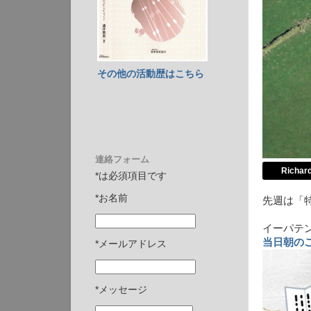
その他の活動歴はこちら
連絡フォーム
Richar
*は必須項目です
*お名前
先週は「特
イーパテ
当日朝の
*メールアドレス
*メッセージ