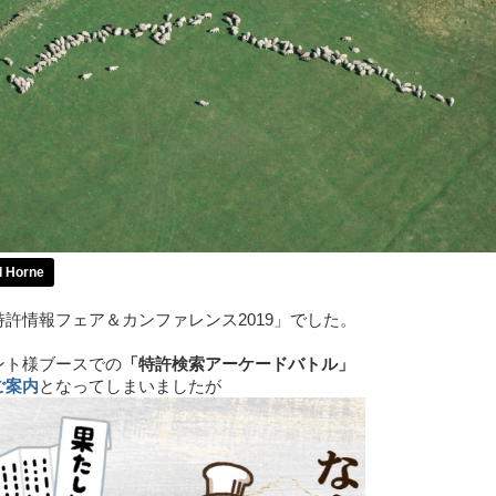
d Horne
許情報フェア＆カンファレンス2019」でした。
ント様ブースでの
「特許検索アーケードバトル」
ご案内
となってしまいましたが