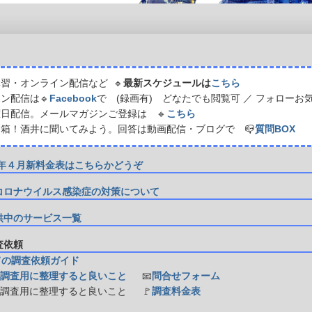
習・オンライン配信など 🔹
最新スケジュールは
こちら
ン配信は🔹
Facebook
で (録画有) どなたでも閲覧可 ／ フォローお
日配信。メールマガジンご登録は 🔹
こちら
箱！酒井に聞いてみよう。回答は動画配信・ブログで 📪
質問BOX
21年４月新料金表はこちらかどうぞ
コロナウイルス感染症の対策について
供中のサービス一覧
調査依頼
ての調査依頼ガイド
調査用に整理すると良いこと
📧
問合せフォーム
防調査用に整理すると良いこと
🚩
調査料金表