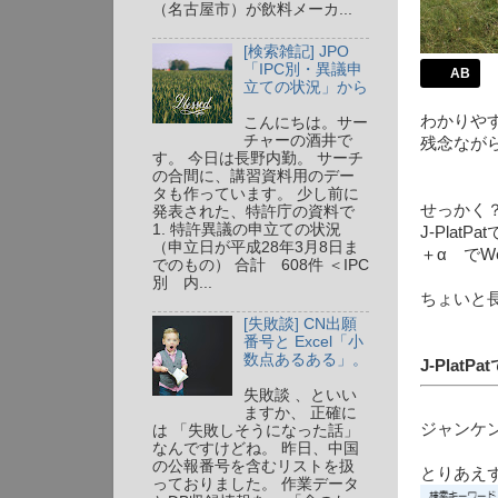
（名古屋市）が飲料メーカ...
[検索雑記] JPO
「IPC別・異議申
AB
立ての状況」から
わかりや
こんにちは。サー
チャーの酒井で
残念なが
す。 今日は長野内勤。 サーチ
の合間に、講習資料用のデー
タも作っています。 少し前に
せっかく
発表された、特許庁の資料で
1. 特許異議の申立ての状況
J-Pla
（申立日が平成28年3月8日ま
＋α でW
でのもの） 合計 608件 ＜IPC
別 内...
ちょいと
[失敗談] CN出願
番号と Excel「小
数点あるある」。
J-PlatPa
失敗談 、といい
ますか、 正確に
ジャンケ
は 「失敗しそうになった話」
なんですけどね。 昨日、中国
の公報番号を含むリストを扱
とりあえず
っておりました。 作業データ