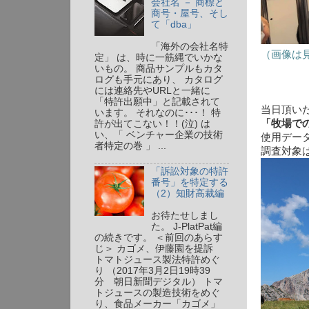
会社名 － 商標と
商号・屋号、そし
て「dba」
「海外の会社名特
（画像は
定」 は、時に一筋縄でいかな
いもの。 商品サンプルもカタ
ログも手元にあり、 カタログ
には連絡先やURLと一緒に
「特許出願中」と記載されて
当日頂い
います。 それなのに･･･！ 特
「牧場で
許が出てこない！！(泣) は
い、「 ベンチャー企業の技術
使用データベ
者特定の巻 」 ...
調査対象
「訴訟対象の特許
番号」を特定する
（2）知財高裁編
お待たせしまし
た。 J-PlatPat編
の続きです。 ＜前回のあらす
じ＞ カゴメ、伊藤園を提訴
トマトジュース製法特許めぐ
り （2017年3月2日19時39
分 朝日新聞デジタル） トマ
トジュースの製造技術をめぐ
り、食品メーカー「カゴメ」