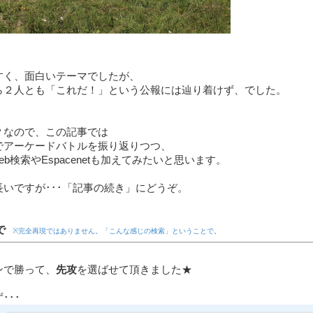
すく、面白いテーマでしたが、
ら２人とも「これだ！」という公報には辿り着けず、でした。
？なので、この記事では
tPatでアーケードバトルを振り返りつつ、
eb検索やEspacenetも加えてみたいと思います。
長いですが･･･「記事の続き」にどうぞ。
tで
※完全再現ではありません。「こんな感じの検索」ということで。
ンで勝って、
先攻
を選ばせて頂きました★
･･･