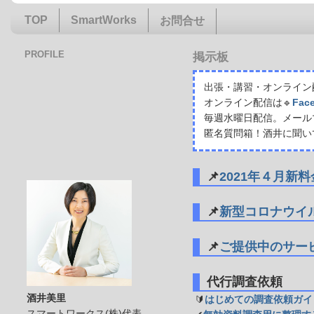
TOP
SmartWorks
お問合せ
PROFILE
掲示板
出張・講習・オンライン配
オンライン配信は🔹
Fac
毎週水曜日配信。メール
匿名質問箱！酒井に聞い
📌
2021年４月新
📌
新型コロナウイ
📌
ご提供中のサー
代行調査依頼
酒井美里
🔰
はじめての調査依頼ガイ
スマートワークス(株)代表