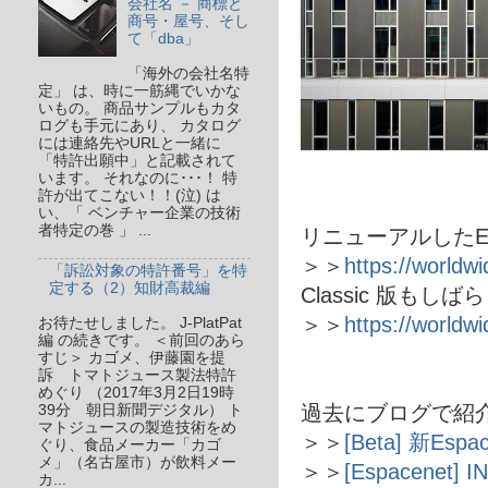
会社名 － 商標と
商号・屋号、そし
て「dba」
「海外の会社名特
定」 は、時に一筋縄でいかな
いもの。 商品サンプルもカタ
ログも手元にあり、 カタログ
には連絡先やURLと一緒に
「特許出願中」と記載されて
います。 それなのに･･･！ 特
許が出てこない！！(泣) は
い、「 ベンチャー企業の技術
者特定の巻 」 ...
リニューアルしたEsp
＞＞
https://worldw
「訴訟対象の特許番号」を特
定する（2）知財高裁編
Classic 版もし
＞＞
https://world
お待たせしました。 J-PlatPat
編 の続きです。 ＜前回のあら
すじ＞ カゴメ、伊藤園を提
訴 トマトジュース製法特許
めぐり （2017年3月2日19時
過去にブログで紹
39分 朝日新聞デジタル） ト
マトジュースの製造技術をめ
＞＞
[Beta] 新Esp
ぐり、食品メーカー「カゴ
メ」（名古屋市）が飲料メー
＞＞
[Espacene
カ...