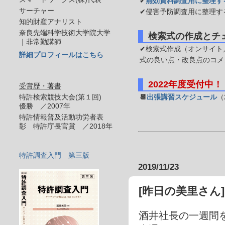
✔
無効資料調査用に整理す
サーチャー
✔侵害予防調査用に整理す
知的財産アナリスト
奈良先端科学技術大学院大学
検索式の作成とチ
｜非常勤講師
✔検索式作成（オンサイト／
詳細プロフィールはこちら
式の良い点・改良点のコメ
2022年度受付中！
受賞歴・著書
特許検索競技大会(第１回)
📆
出張講習スケジュール
（
優勝 ／2007年
特許情報普及活動功労者表
彰 特許庁長官賞 ／2018年
特許調査入門 第三版
2019/11/23
[昨日の美里さん
酒井社長の一週間を