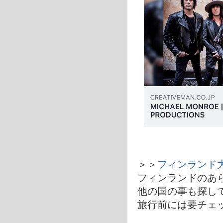
＞＞
フィンランド大使館－
フィンランドのあ
他の国の事も探し
旅行前には要チェ