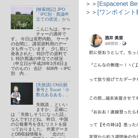
＞＞
[Espacene
[検索雑記] JPO
＞＞
[ワンポイント動
「IPC別・異議申
立ての状況」から
こんにちは。サー
チャーの酒井で
す。 今日は長野内勤。 サーチ
の合間に、講習資料用のデー
タも作っています。 少し前に
発表された、特許庁の資料で
1. 特許異議の申立ての状況
（申立日が平成28年3月8日ま
でのもの） 合計 608件 ＜IPC
別 内...
[失敗談] CN出願
番号と Excel「小
数点あるある」。
失敗談 、といい
ますか、 正確に
は 「失敗しそうになった話」
なんですけどね。 昨日、中国
の公報番号を含むリストを扱
っておりました。 作業データ
とDB収録情報を、 「念のた