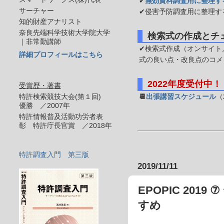
✔
無効資料調査用に整理す
サーチャー
✔侵害予防調査用に整理す
知的財産アナリスト
奈良先端科学技術大学院大学
検索式の作成とチ
｜非常勤講師
✔検索式作成（オンサイト／
詳細プロフィールはこちら
式の良い点・改良点のコメ
2022年度受付中！
受賞歴・著書
特許検索競技大会(第１回)
📆
出張講習スケジュール
（
優勝 ／2007年
特許情報普及活動功労者表
彰 特許庁長官賞 ／2018年
特許調査入門 第三版
2019/11/11
EPOPIC 20
すめ