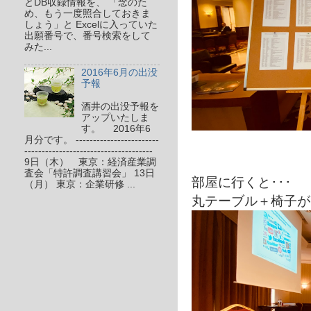
とDB収録情報を、 「念のた
め、もう一度照合しておきま
しょう」と Excelに入っていた
出願番号で、番号検索をして
みた...
2016年6月の出没
予報
酒井の出没予報を
アップいたしま
す。 2016年6
月分です。 ------------------------
-------------------------------------
9日（木） 東京：経済産業調
査会「特許調査講習会」 13日
部屋に行くと･･･
（月） 東京：企業研修 ...
丸テーブル＋椅子が