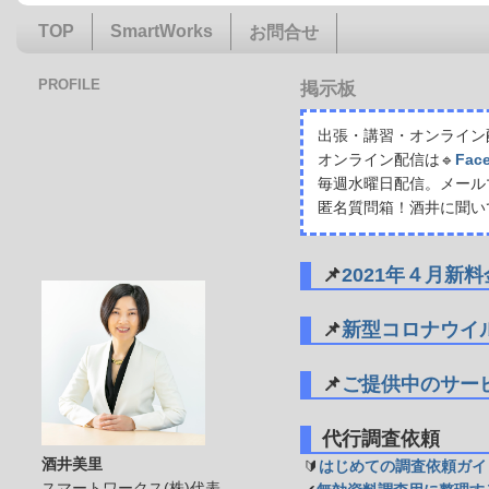
TOP
SmartWorks
お問合せ
PROFILE
掲示板
出張・講習・オンライン配
オンライン配信は🔹
Fac
毎週水曜日配信。メール
匿名質問箱！酒井に聞い
📌
2021年４月新
📌
新型コロナウイ
📌
ご提供中のサー
代行調査依頼
酒井美里
🔰
はじめての調査依頼ガイ
スマートワークス(株)代表