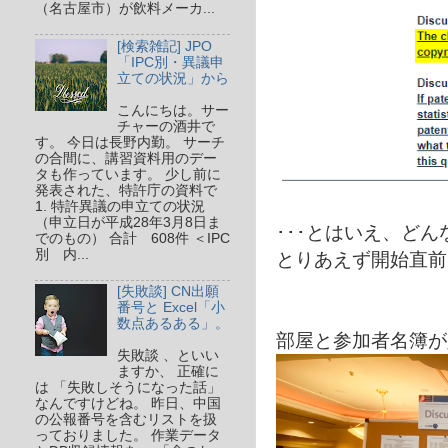
（名古屋市）が飲料メーカ...
[検索雑記] JPO
「IPC別・異議申
立ての状況」から
こんにちは。サー
チャーの酒井で
す。 今日は長野内勤。 サーチ
の合間に、講習資料用のデー
タも作っています。 少し前に
発表された、特許庁の資料で
1. 特許異議の申立ての状況
（申立日が平成28年3月8日ま
･･･とはいえ、ど
でのもの） 合計 608件 ＜IPC
別 内...
とりあえず開始直前
[失敗談] CN出願
番号と Excel「小
数点あるある」。
部屋と参加者名簿が
失敗談 、といい
ますか、 正確に
は 「失敗しそうになった話」
なんですけどね。 昨日、中国
の公報番号を含むリストを扱
っておりました。 作業データ