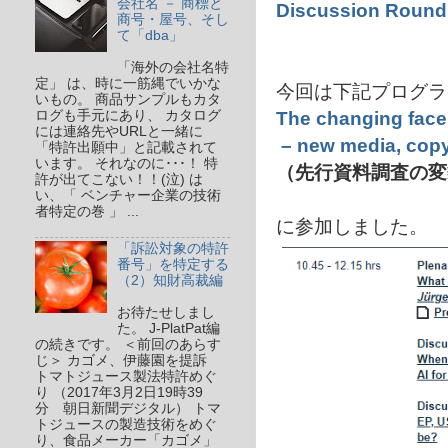
会社名 － 商標と
Discussion Round
商号・屋号、そし
て「dba」
「海外の会社名特
定」 は、時に一筋縄でいかな
今回は下記プログラ
いもの。 商品サンプルもカタ
The changing face 
ログも手元にあり、 カタログ
には連絡先やURLと一緒に
– new media, copy
「特許出願中」と記載されて
います。 それなのに･･･！ 特
（先行資料調査の変
許が出てこない！！(泣) は
い、「 ベンチャー企業の技術
者特定の巻 」 ...
に参加しました。
「訴訟対象の特許
番号」を特定する
（2）知財高裁編
お待たせしまし
た。 J-PlatPat編
の続きです。 ＜前回のあらす
じ＞ カゴメ、伊藤園を提訴
トマトジュース製法特許めぐ
り （2017年3月2日19時39
分 朝日新聞デジタル） トマ
トジュースの製造技術をめぐ
り、食品メーカー「カゴメ」