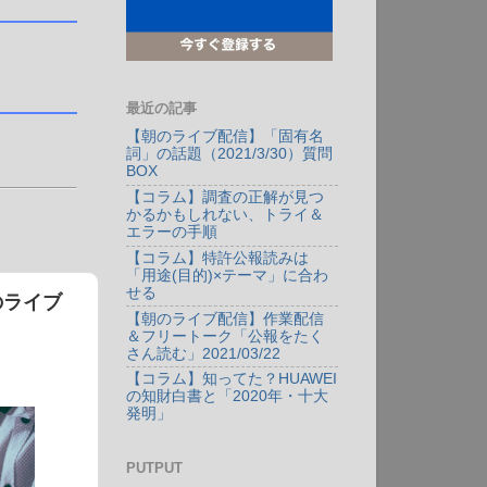
最近の記事
【朝のライブ配信】「固有名
詞」の話題（2021/3/30）質問
BOX
【コラム】調査の正解が見つ
かるかもしれない、トライ＆
エラーの手順
【コラム】特許公報読みは
「用途(目的)×テーマ」に合わ
せる
朝のライブ
【朝のライブ配信】作業配信
＆フリートーク「公報をたく
さん読む」2021/03/22
【コラム】知ってた？HUAWEI
の知財白書と「2020年・十大
発明」
PUTPUT