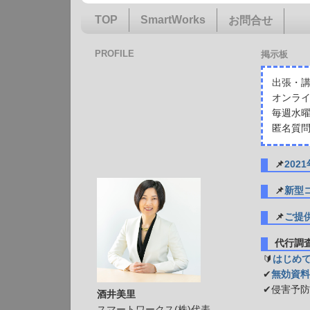
TOP
SmartWorks
お問合せ
PROFILE
掲示板
出張・講
オンライ
毎週水曜
匿名質問
📌
20
📌
新型
📌
ご提
代行
🔰
はじめ
✔
無効資料
✔侵害予
酒井美里
スマートワークス(株)代表