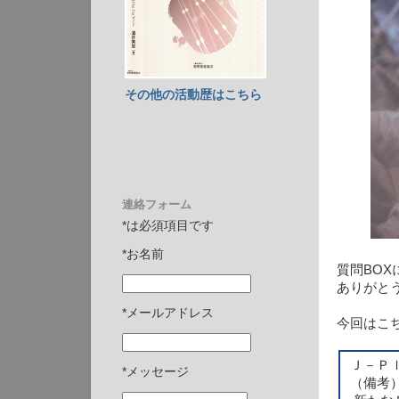
その他の活動歴はこちら
連絡フォーム
*は必須項目です
*お名前
質問BO
ありがと
*メールアドレス
今回はこ
Ｊ－Ｐ
*メッセージ
（備考