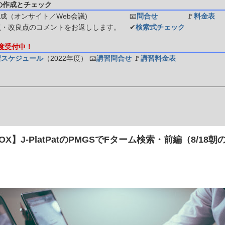
の作成とチェック
成（オンサイト／Web会議)
📧
問合せ
🚩
料金表
点・改良点のコメントをお返しします。
✔
検索式チェック
年度受付中！
習スケジュール
（2022年度）
📧
講習問合せ
🚩
講習料金表
OX】J-PlatPatのPMGSでFターム検索・前編（8/18