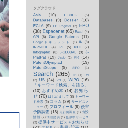
タグクラウド
Asia
(10)
CEPIUG
(5)
Databases
(9)
Dossier
(10)
EPO
ECLA
(9)
EP Register
(2)
(38)
Espacenet
(65)
Excel
(4)
Google Patents
(11)
GPI
(6)
IN
(8)
Googleドキュメント
(1)
INPADOC
(4)
IPC
(5)
IPDL
(7)
J-
Infographic
(8)
J-GLOBAL
(3)
PlatPat
(19)
KR
(14)
Japio
(2)
PatentOlympiad
(19)
PatentScope
(9)
SIPO
(1)
Search
(265)
TH
(1)
TW
US
(24)
WIPO
(16)
(2)
VN
(1)
「キーワード検索」を語る。
お知ら
(10)
おすすめ本
(14)
せ
(70)
はじめまして
(8)
キーワー
コラム
(29)
ド検索
(6)
サービスメ
プロフィール
(9)
侵害
ニュー
(7)
予防調査
(13)
出没
先行例調査
(1)
情報
(7)
情報提供
(1)
提供中サービス
提供中サービス＋お知らせ
(2)
(23)
書籍･記事
(11)
文房具
(5)