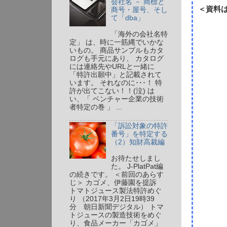
会社名 － 商標と
＜資料
商号・屋号、そし
て「dba」
「海外の会社名特
定」 は、時に一筋縄でいかな
いもの。 商品サンプルもカタ
ログも手元にあり、 カタログ
には連絡先やURLと一緒に
「特許出願中」と記載されて
います。 それなのに･･･！ 特
許が出てこない！！(泣) は
い、「 ベンチャー企業の技術
者特定の巻 」 ...
「訴訟対象の特許
番号」を特定する
（2）知財高裁編
お待たせしまし
た。 J-PlatPat編
の続きです。 ＜前回のあらす
じ＞ カゴメ、伊藤園を提訴
トマトジュース製法特許めぐ
り （2017年3月2日19時39
分 朝日新聞デジタル） トマ
トジュースの製造技術をめぐ
り、食品メーカー「カゴメ」