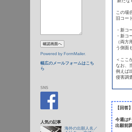
新たな
この場
旧コー
・新コ
・新コ
（両方
う側面
Powered by FormMailer.
＜ここ
幅広のメールフォームはこち
なお、
ら
例えば
侵害調
SNS
【回答
今週は
人気の記事
出願前
海外の出願人名／