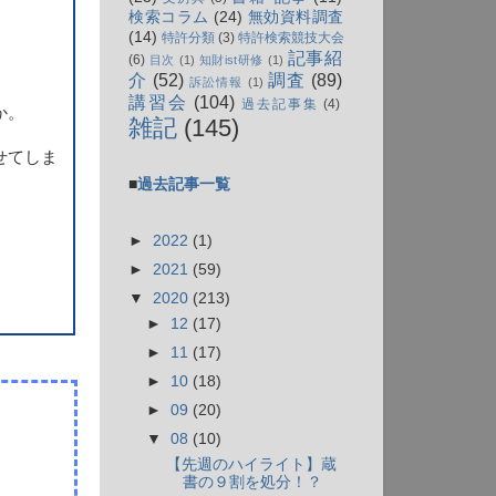
検索コラム
(24)
無効資料調査
(14)
特許分類
(3)
特許検索競技大会
記事紹
(6)
目次
(1)
知財ist研修
(1)
介
(52)
調査
(89)
訴訟情報
(1)
講習会
(104)
過去記事集
(4)
か。
雑記
(145)
せてしま
■
過去記事一覧
►
2022
(1)
►
2021
(59)
▼
2020
(213)
►
12
(17)
►
11
(17)
►
10
(18)
►
09
(20)
▼
08
(10)
【先週のハイライト】蔵
書の９割を処分！？