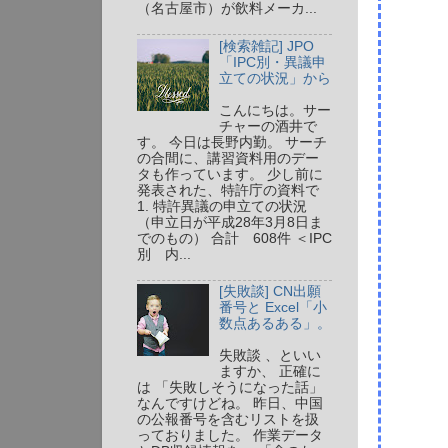
（名古屋市）が飲料メーカ...
[検索雑記] JPO
「IPC別・異議申
立ての状況」から
こんにちは。サー
チャーの酒井で
す。 今日は長野内勤。 サーチ
の合間に、講習資料用のデー
タも作っています。 少し前に
発表された、特許庁の資料で
1. 特許異議の申立ての状況
（申立日が平成28年3月8日ま
でのもの） 合計 608件 ＜IPC
別 内...
[失敗談] CN出願
番号と Excel「小
数点あるある」。
失敗談 、といい
ますか、 正確に
は 「失敗しそうになった話」
なんですけどね。 昨日、中国
の公報番号を含むリストを扱
っておりました。 作業データ