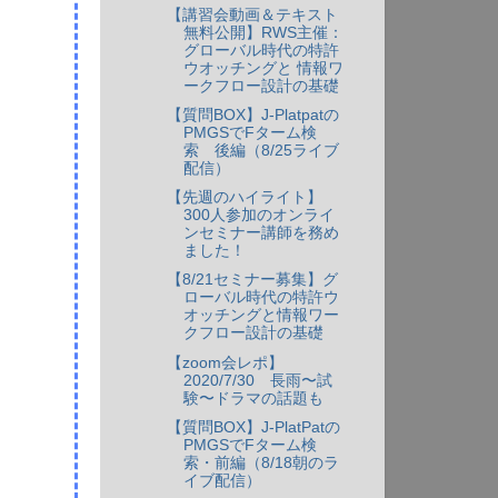
【講習会動画＆テキスト
無料公開】RWS主催：
グローバル時代の特許
ウオッチングと 情報ワ
ークフロー設計の基礎
【質問BOX】J-Platpatの
PMGSでFターム検
索 後編（8/25ライブ
配信）
【先週のハイライト】
300人参加のオンライ
ンセミナー講師を務め
ました！
【8/21セミナー募集】グ
ローバル時代の特許ウ
オッチングと情報ワー
クフロー設計の基礎
【zoom会レポ】
2020/7/30 長雨〜試
験〜ドラマの話題も
【質問BOX】J-PlatPatの
PMGSでFターム検
索・前編（8/18朝のラ
イブ配信）