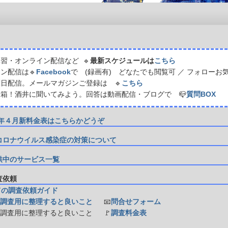
習・オンライン配信など 🔹
最新スケジュールは
こちら
ン配信は🔹
Facebook
で (録画有) どなたでも閲覧可 ／ フォローお
日配信。メールマガジンご登録は 🔹
こちら
箱！酒井に聞いてみよう。回答は動画配信・ブログで 📪
質問BOX
21年４月新料金表はこちらかどうぞ
コロナウイルス感染症の対策について
供中のサービス一覧
調査依頼
ての調査依頼ガイド
調査用に整理すると良いこと
📧
問合せフォーム
防調査用に整理すると良いこと
🚩
調査料金表