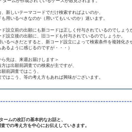
Ｆタームが作成されているケースが散見されます。
合、新しいテーマコードでだけ検索すればよいのか、
ドも用いるべきなのか（用いてもいいのか）迷います。
ード設立前の出願にも新コードは正しく付与されているのでしょう
ード設立後の出願に、旧コードも付与されているのでしょうか。
用いるべきだとすると、新コード設立によって検索条件を複雑化さ
もあるように感じるのですが・・・）
から先は、来週お届けします＞
当方は出願前調査での検索が主ですが、
出願前調査ではこう、
査ではこう、等の考え方もあれば興味がございます。
】
Fタームの改訂の基本的なお話と、
調査での考え方を中心にお伝えしていきます。