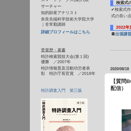
検索式
サーチャー
✔検索式作
知的財産アナリスト
式の良い
奈良先端科学技術大学院大学
｜非常勤講師
2022
詳細プロフィールはこちら
📆
出張講
受賞歴・著書
特許検索競技大会(第１回)
優勝 ／2007年
特許情報普及活動功労者表
2020/08/18
彰 特許庁長官賞 ／2018年
【質問B
配信）
特許調査入門 第三版