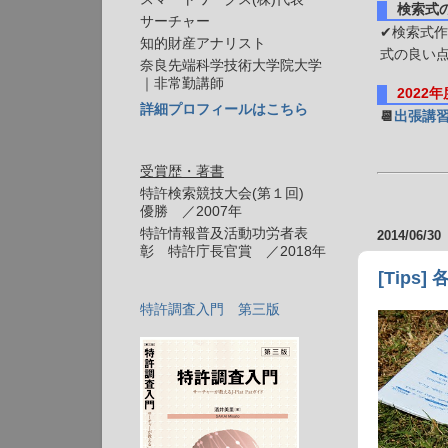
検索式
サーチャー
✔検索式作
知的財産アナリスト
式の良い
奈良先端科学技術大学院大学
｜非常勤講師
2022
詳細プロフィールはこちら
📆
出張講
受賞歴・著書
特許検索競技大会(第１回)
優勝 ／2007年
特許情報普及活動功労者表
2014/06/30
彰 特許庁長官賞 ／2018年
[Tip
特許調査入門 第三版