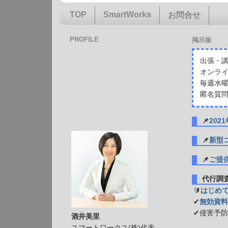
TOP
SmartWorks
お問合せ
PROFILE
掲示板
出張・講
オンライ
毎週水曜
匿名質問
📌
20
📌
新型
📌
ご提
代行
🔰
はじめ
✔
無効資料
✔侵害予
酒井美里
スマートワークス(株)代表