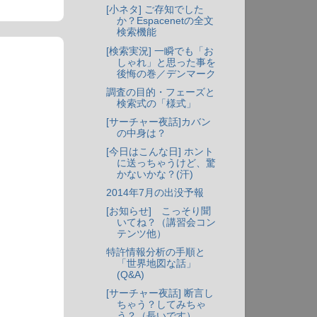
[小ネタ] ご存知でした
か？Espacenetの全文
検索機能
[検索実況] 一瞬でも「お
しゃれ」と思った事を
後悔の巻／デンマーク
調査の目的・フェーズと
検索式の「様式」
[サーチャー夜話]カバン
の中身は？
[今日はこんな日] ホント
に送っちゃうけど、驚
かないかな？(汗)
2014年7月の出没予報
[お知らせ] こっそり聞
いてね？（講習会コン
テンツ他）
特許情報分析の手順と
「世界地図な話」
(Q&A)
[サーチャー夜話] 断言し
ちゃう？してみちゃ
う？（長いです）