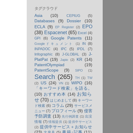
タグクラウド
Asia
(10)
CEPIUG
(5)
Databases
(9)
Dossier
(10)
EPO
ECLA
(9)
EP Register
(2)
(38)
Espacenet
(65)
Excel
(4)
Google Patents
(11)
GPI
(6)
IN
(8)
Googleドキュメント
(1)
INPADOC
(4)
IPC
(5)
IPDL
(7)
J-
Infographic
(8)
J-GLOBAL
(3)
PlatPat
(19)
KR
(14)
Japio
(2)
PatentOlympiad
(19)
PatentScope
(9)
SIPO
(1)
Search
(265)
TH
(1)
TW
US
(24)
WIPO
(16)
(2)
VN
(1)
「キーワード検索」を語る。
お知ら
(10)
おすすめ本
(14)
せ
(70)
はじめまして
(8)
キーワー
コラム
(29)
ド検索
(6)
サービスメ
プロフィール
(9)
侵害
ニュー
(7)
予防調査
(13)
出没
先行例調査
(1)
情報
(7)
情報提供
(1)
提供中サービス
提供中サービス＋お知らせ
(2)
(23)
書籍･記事
(11)
文房具
(5)