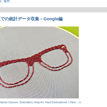
s
,
海外
での統計データ収集－Google編
ipster Glasses. Embroidery Hoop Art. Hand Embroidered. | Flickr - cc