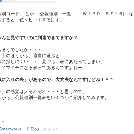
別コード] とか [公報種別 一覧] 、[ＷＩＰＯ ＳＴ１６] な
索すると、色々ヒットするはず。
ゃんと見やすいのに到達できてますか？
もそうでしたが・・・
が上のほうから、適当に選ぶと、
妙に探しにくい ・ 見づらい表にあたってしまい、
がイマイチになる事ってあるんですよねー。
気に入りの表」があるので、大丈夫なんですけどね！＾＾
い」の感覚は人それぞれ・・・と思うので、
きから、公報種別一覧表をいくつかご紹介してみます。
 »
Smartworks
0 件のコメント: