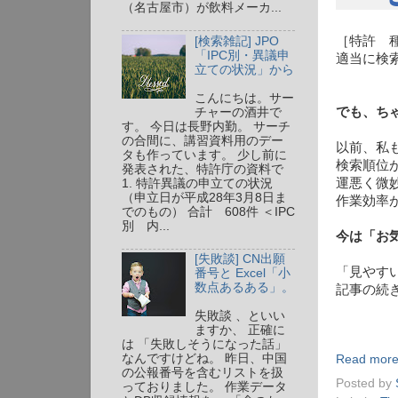
（名古屋市）が飲料メーカ...
［特許 種
[検索雑記] JPO
「IPC別・異議申
適当に検
立ての状況」から
こんにちは。サー
でも、ち
チャーの酒井で
す。 今日は長野内勤。 サーチ
の合間に、講習資料用のデー
以前、私
タも作っています。 少し前に
検索順位
発表された、特許庁の資料で
運悪く微
1. 特許異議の申立ての状況
（申立日が平成28年3月8日ま
作業効率
でのもの） 合計 608件 ＜IPC
別 内...
今は「お
[失敗談] CN出願
「見やす
番号と Excel「小
数点あるある」。
記事の続
失敗談 、といい
ますか、 正確に
は 「失敗しそうになった話」
なんですけどね。 昨日、中国
Read more
の公報番号を含むリストを扱
Posted by
っておりました。 作業データ