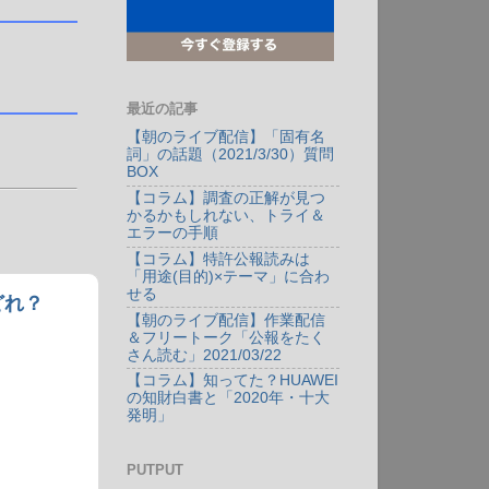
最近の記事
【朝のライブ配信】「固有名
詞」の話題（2021/3/30）質問
BOX
【コラム】調査の正解が見つ
かるかもしれない、トライ＆
エラーの手順
【コラム】特許公報読みは
「用途(目的)×テーマ」に合わ
せる
どれ？
【朝のライブ配信】作業配信
＆フリートーク「公報をたく
さん読む」2021/03/22
【コラム】知ってた？HUAWEI
の知財白書と「2020年・十大
発明」
PUTPUT