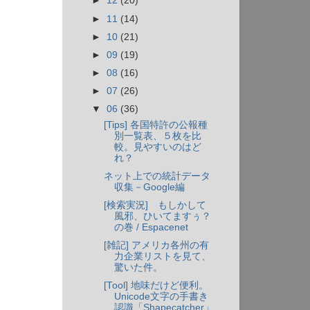
►
12
(20)
►
11
(14)
►
10
(21)
►
09
(19)
►
08
(16)
►
07
(26)
▼
06
(36)
[Tips] 各国特許の公報種
別一覧表、５枚を比
較。見やすいのはど
れ？
ネット上での統計データ
収集－Google編
[検索実況] もしかして
風邪、ひいてますぅ？
の巻 / Espacenet
[雑記] アメリカ各州の有
力企業リストを見て、
驚いた件。
[Tool] 地味だけど便利。
Unicode文字の手書き
認識「Shapecatcher」