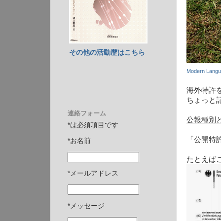
その他の活動歴はこちら
Modern Langua
海外特許
ちょっと
連絡フォーム
公報種別
*は必須項目です
「公開特
*お名前
たとえば
*メールアドレス
*メッセージ