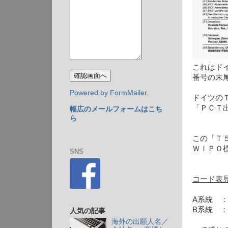
これはド
番号の末
Powered by FormMailer.
ドイツの
「ＰＣＴ出
幅広のメールフォームはこち
ら
この「Ｔ
ＷＩＰＯ
SNS
コード表
A系統 
B系統 
人気の記事
海外の出願人名／