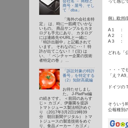
会社名 － 商標と
って感じ
商号・屋号、そし
て「dba」
例）欧州(
「海外の会社名特
定」 は、時に一筋縄でいかな
いもの。 商品サンプルもカタ
A１ ：
ログも手元にあり、 カタログ
A２ ：
には連絡先やURLと一緒に
A３ ：
「特許出願中」と記載されて
います。 それなのに･･･！ 特
許が出てこない！！(泣) は
どれも「
い、「 ベンチャー企業の技術
者特定の巻 」 ...
・・・で
「訴訟対象の特許
「え？A
番号」を特定する
（2）知財高裁編
ドイツの
お待たせしまし
た。 J-PlatPat編
の続きです。 ＜前回のあらす
じ＞ カゴメ、伊藤園を提訴
そういう
トマトジュース製法特許めぐ
公報種別
り （2017年3月2日19時39
分 朝日新聞デジタル） トマ
トジュースの製造技術をめぐ
り、食品メーカー「カゴメ」