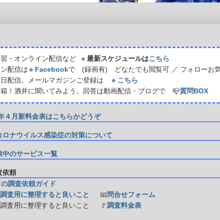
習・オンライン配信など 🔹
最新スケジュールは
こちら
ン配信は🔹
Facebook
で (録画有) どなたでも閲覧可 ／ フォローお
日配信。メールマガジンご登録は 🔹
こちら
箱！酒井に聞いてみよう。回答は動画配信・ブログで 📪
質問BOX
21年４月新料金表はこちらかどうぞ
コロナウイルス感染症の対策について
供中のサービス一覧
調査依頼
ての調査依頼ガイド
調査用に整理すると良いこと
📧
問合せフォーム
防調査用に整理すると良いこと
🚩
調査料金表