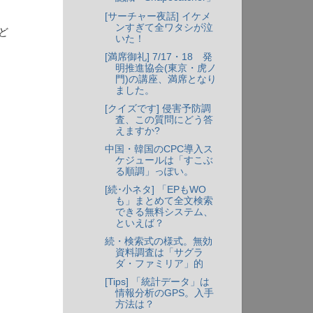
[サーチャー夜話] イケメ
ンすぎて全ワタシが泣
ど
いた！
[満席御礼] 7/17・18 発
明推進協会(東京・虎ノ
門)の講座、満席となり
ました。
[クイズです] 侵害予防調
査、この質問にどう答
えますか?
中国・韓国のCPC導入ス
ケジュールは「すこぶ
る順調」っぽい。
[続･小ネタ] 「EPもWO
も」まとめて全文検索
できる無料システム、
といえば？
続・検索式の様式。無効
資料調査は「サグラ
ダ・ファミリア」的
[Tips] 「統計データ」は
情報分析のGPS。入手
方法は？