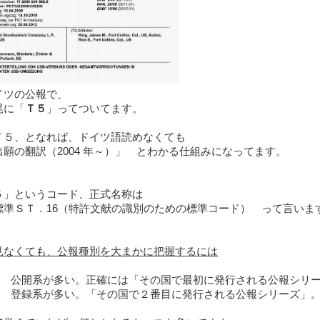
イツの公報で、
尾に「
Ｔ５
」ってついてます。
Ｔ５、となれば、ドイツ語読めなくても
願の翻訳（2004 年～）」 とわかる仕組みになってます。
５」というコード、正式名称は
標準ＳＴ．16（特許文献の識別のための標準コード） って言いま
見なくても、公報種別を大まかに把握するには
： 公開系が多い。正確には「その国で最初に発行される公報シリ
： 登録系が多い。「その国で２番目に発行される公報シリーズ」