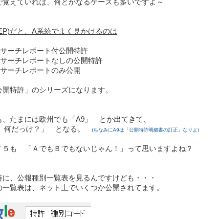
で覚えていれば、何とかなるケースも多いですよ～
EP)だと、A系統でよく見かけるのは
 サーチレポート付公開特許
 サーチレポートなしの公開特許
 サーチレポートのみ公開
公開特許」のシリーズになります。
も、たまには欧州でも「A9」 とか出てきて、
9、何だっけ？」 となる。
(ちなみにA9は「公開特許明細書の訂正」なりよ)
Ｔ５も 「ＡでもＢでもないじゃん！」って思いますよね？
時に、公報種別一覧表を見るんですけども・・・
の一覧表は、ネット上でいくつか公開されてます。