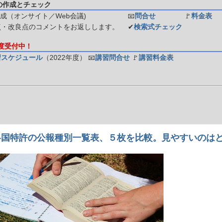
の作成とチェック
成（オンサイト／Web会議)
📧
問合せ
🚩
料金表
点・改良点のコメントをお返しします。
✔
検索式チェック
年度受付中！
習スケジュール
（2022年度）
📧
講習問合せ
🚩
講習料金表
s] 各国特許の公報種別一覧表、５枚を比較。見やすいのは