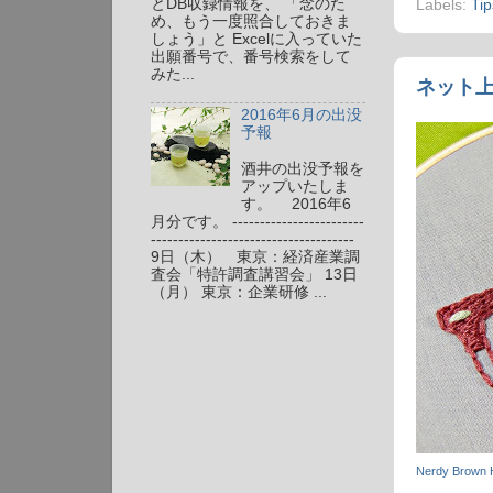
とDB収録情報を、 「念のた
Labels:
Tip
め、もう一度照合しておきま
しょう」と Excelに入っていた
出願番号で、番号検索をして
みた...
ネット上
2016年6月の出没
予報
酒井の出没予報を
アップいたしま
す。 2016年6
月分です。 ------------------------
-------------------------------------
9日（木） 東京：経済産業調
査会「特許調査講習会」 13日
（月） 東京：企業研修 ...
Nerdy Brown H