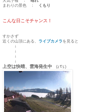
天気予報 ：
晴れ
まわりの景色 ：
くもり
こんな日こそチャンス！
すかさず
近くの山頂にある、
ライブカメラ
を見ると
↓
↓
↓
↓
上空は快晴、雲海発生中
(≧∇≦)