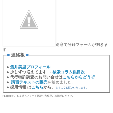
別窓で登録フォームが開きま
す
■
連絡板
■
●
酒井美里プロフィール
●
少しずつ増えてます →
検索コラム集目次
●
代行特許調査のお問い合せは
こちらからどうぞ
●
講習テキストの販売
を始めました。
●
採用情報 は
こちら
から。
よろしくお願いいたします。
Facebook、お友達もフィード購読も大歓迎。お気軽にどうぞ。