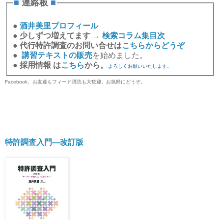
■
連絡板
■
●
酒井美里プロフィール
●
少しずつ増えてます →
検索コラム集目次
●
代行特許調査のお問い合せは
こちらからどうぞ
●
講習テキストの販売
を始めました。
●
採用情報 は
こちら
から。
よろしくお願いいたします。
Facebook、お友達もフィード購読も大歓迎。お気軽にどうぞ。
特許調査入門―改訂版