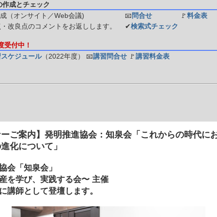
の作成とチェック
成（オンサイト／Web会議)
📧
問合せ
🚩
料金表
点・改良点のコメントをお返しします。
✔
検索式チェック
年度受付中！
習スケジュール
（2022年度）
📧
講習問合せ
🚩
講習料金表
ナーご案内】発明推進協会：知泉会「これからの時代に
の進化について」
協会「知泉会」
産を学び、実践する会〜 主催
に講師として登壇します。