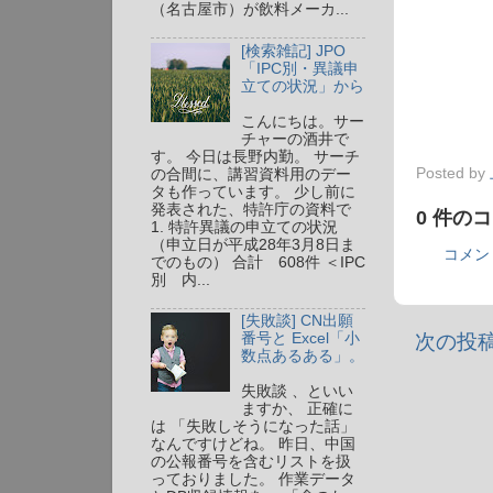
（名古屋市）が飲料メーカ...
[検索雑記] JPO
「IPC別・異議申
立ての状況」から
こんにちは。サー
チャーの酒井で
す。 今日は長野内勤。 サーチ
Posted by
の合間に、講習資料用のデー
タも作っています。 少し前に
発表された、特許庁の資料で
0 件の
1. 特許異議の申立ての状況
（申立日が平成28年3月8日ま
コメン
でのもの） 合計 608件 ＜IPC
別 内...
[失敗談] CN出願
次の投
番号と Excel「小
数点あるある」。
失敗談 、といい
ますか、 正確に
は 「失敗しそうになった話」
なんですけどね。 昨日、中国
の公報番号を含むリストを扱
っておりました。 作業データ