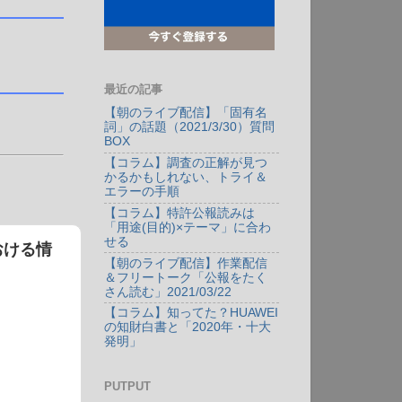
最近の記事
【朝のライブ配信】「固有名
詞」の話題（2021/3/30）質問
BOX
【コラム】調査の正解が見つ
かるかもしれない、トライ＆
エラーの手順
【コラム】特許公報読みは
「用途(目的)×テーマ」に合わ
せる
おける情
【朝のライブ配信】作業配信
＆フリートーク「公報をたく
さん読む」2021/03/22
【コラム】知ってた？HUAWEI
の知財白書と「2020年・十大
発明」
PUTPUT