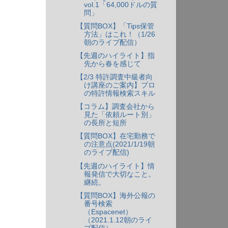
vol.1「64,000ドルの質
問」
【質問BOX】「Tips保管
方法」はこれ！（1/26
朝のライブ配信）
【先週のハイライト】指
先から春を感じて
【2/3 特許調査中級者向
け講座のご案内】プロ
の特許情報検索スキル
【コラム】調査会社から
見た「依頼ルート別」
の長所と短所
【質問BOX】在宅勤務で
の注意点(2021/1/19朝
のライブ配信)
【先週のハイライト】情
報発信で大切なこと。
継続。
【質問BOX】海外公報の
番号検索
（Espacenet）
（2021.1.12朝のライ