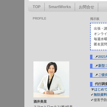
TOP
SmartWorks
お問合せ
PROFILE
掲示板
出張・講
オンライ
毎週水曜
匿名質問
📌
20
📌
新型
📌
ご提
代行
🔰
はじめ
✔
無効資料
✔侵害予
酒井美里
スマートワークス(株)代表