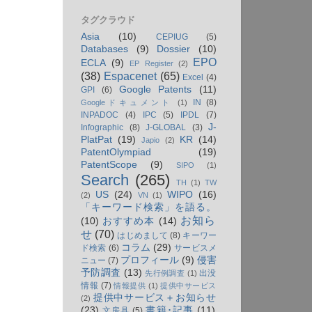
タグクラウド
Asia
(10)
CEPIUG
(5)
Databases
(9)
Dossier
(10)
EPO
ECLA
(9)
EP Register
(2)
(38)
Espacenet
(65)
Excel
(4)
Google Patents
(11)
GPI
(6)
IN
(8)
Googleドキュメント
(1)
INPADOC
(4)
IPC
(5)
IPDL
(7)
J-
Infographic
(8)
J-GLOBAL
(3)
PlatPat
(19)
KR
(14)
Japio
(2)
PatentOlympiad
(19)
PatentScope
(9)
SIPO
(1)
Search
(265)
TH
(1)
TW
US
(24)
WIPO
(16)
(2)
VN
(1)
「キーワード検索」を語る。
お知ら
(10)
おすすめ本
(14)
せ
(70)
はじめまして
(8)
キーワー
コラム
(29)
ド検索
(6)
サービスメ
プロフィール
(9)
侵害
ニュー
(7)
予防調査
(13)
出没
先行例調査
(1)
情報
(7)
情報提供
(1)
提供中サービス
提供中サービス＋お知らせ
(2)
(23)
書籍･記事
(11)
文房具
(5)