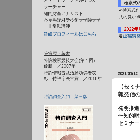
検索式
サーチャー
✔検索式作
知的財産アナリスト
式の良い
奈良先端科学技術大学院大学
｜非常勤講師
2022
詳細プロフィールはこちら
📆
出張講
受賞歴・著書
特許検索競技大会(第１回)
優勝 ／2007年
特許情報普及活動功労者表
2021/01/12
彰 特許庁長官賞 ／2018年
【セミ
報発信
特許調査入門 第三版
発明推進
〜知的財
セミナー