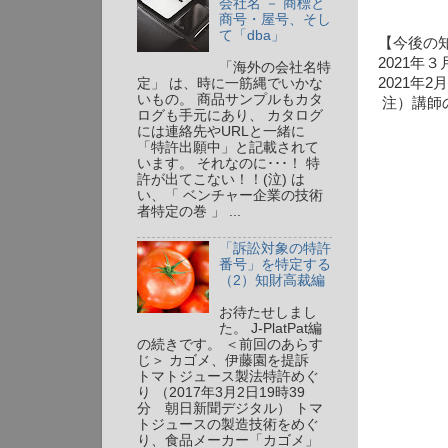
会社名 － 商標と
商号・屋号、そし
て「dba」
【今後の
2021年
「海外の会社名特
2021年
定」 は、時に一筋縄でいかな
いもの。 商品サンプルもカタ
注）講師
ログも手元にあり、 カタログ
には連絡先やURLと一緒に
「特許出願中」と記載されて
います。 それなのに･･･！ 特
許が出てこない！！(泣) は
い、「 ベンチャー企業の技術
者特定の巻 」 ...
「訴訟対象の特許
番号」を特定する
（2）知財高裁編
お待たせしまし
た。 J-PlatPat編
の続きです。 ＜前回のあらす
じ＞ カゴメ、伊藤園を提訴
トマトジュース製法特許めぐ
り （2017年3月2日19時39
分 朝日新聞デジタル） トマ
トジュースの製造技術をめぐ
り、食品メーカー「カゴメ」