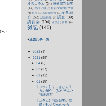
検索コラム
(24)
無効資料調査
(14)
特許分類
(3)
特許検索競技大会
表）
記事紹
(6)
目次
(1)
知財ist研修
(1)
介
(52)
調査
(89)
訴訟情報
(1)
講習会
(104)
過去記事集
(4)
雑記
(145)
せん）
■
過去記事一覧
►
2022
(1)
▼
2021
(59)
►
04
(6)
►
03
(27)
►
02
(11)
▼
01
(15)
【コラム】すてきな先生
方の紹介。(私が学んだ
特許調査)
【コラム】特許調査の基
礎 (Nigel Cleak)から