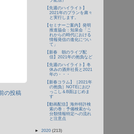
ブ配信）
【先週のハイライト】
2021年のプランを粛々
と実行します。
【セミナーご案内】発明
推進協会：知泉会「こ
れからの時代における
情報発信の進化につい
て」
【新春 朝のライブ配
信】2021年の抱負など
【先週のハイライト】冬
休みの酒井社長と2021
年の・・・
【新春コラム】［2021年
の抱負］NOTEにおひ
っこし＆B面はじめま
前の投稿
す
【動画配信】海外特許検
索の巻：予備検索から
分類情報特定への流れ
と注意点
►
2020
(213)