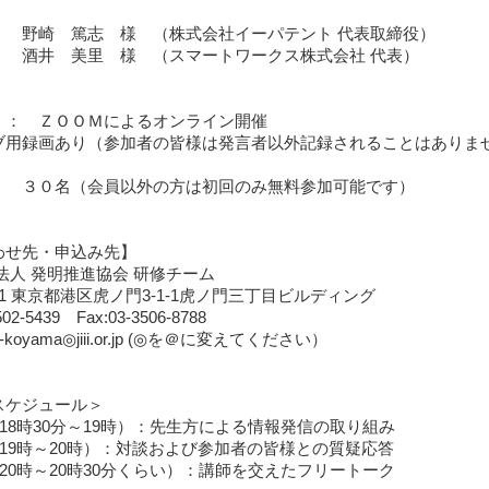
： 野崎 篤志 様 （株式会社イーパテント 代表取締役）
美里 様 （スマートワークス株式会社 代
 ： ＺＯＯＭによるオンライン開催
ブ用録画あり（参加者の皆様は発言者以外記録されることはありま
： ３０名（会員以外の方は初回のみ無料参加可能です）
わせ先・申込み先】
法人 発明推進協会 研修チーム
0001 東京都港区虎ノ門3-1-1虎ノ門三丁目ビルディング
 3502-5439 Fax:03-3506-8788
koyama◎jiii.or.jp (◎を＠に変えてください）
スケジュール＞
（18時30分～19時）：先生方による情報発信の取り組み
（19時～20時）：対談および参加者の皆様との質疑応答
20時～20時30分くらい）：講師を交えたフリートーク