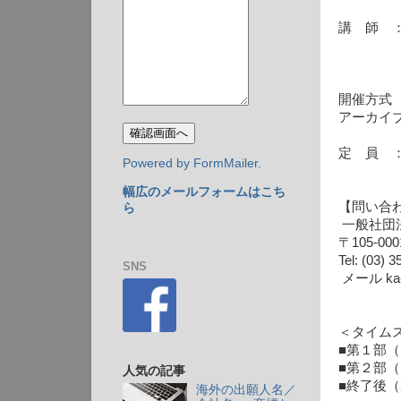
講 師 
酒井 
開催方式
アーカイ
定 員 
Powered by FormMailer.
幅広のメールフォームはこち
【問い合
ら
一般社団
〒105-
Tel: (03)
SNS
メール ka-
＜タイム
■第１部
■第２部
人気の記事
■終了後（
海外の出願人名／