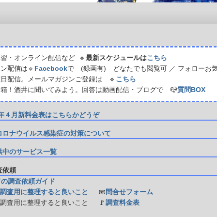
習・オンライン配信など 🔹
最新スケジュールは
こちら
ン配信は🔹
Facebook
で (録画有) どなたでも閲覧可 ／ フォローお
日配信。メールマガジンご登録は 🔹
こちら
箱！酒井に聞いてみよう。回答は動画配信・ブログで 📪
質問BOX
21年４月新料金表はこちらかどうぞ
コロナウイルス感染症の対策について
供中のサービス一覧
調査依頼
ての調査依頼ガイド
調査用に整理すると良いこと
📧
問合せフォーム
防調査用に整理すると良いこと
🚩
調査料金表