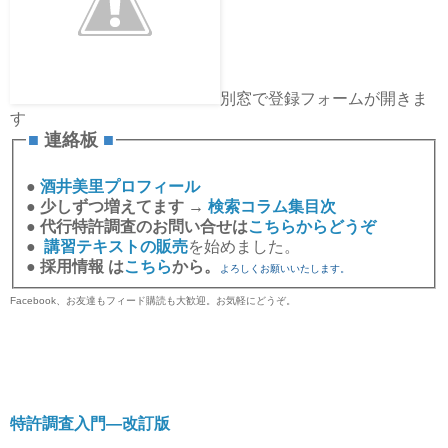
別窓で登録フォームが開きま
す
■
連絡板
■
●
酒井美里プロフィール
●
少しずつ増えてます →
検索コラム集目次
●
代行特許調査のお問い合せは
こちらからどうぞ
●
講習テキストの販売
を始めました。
●
採用情報 は
こちら
から。
よろしくお願いいたします。
Facebook、お友達もフィード購読も大歓迎。お気軽にどうぞ。
特許調査入門―改訂版