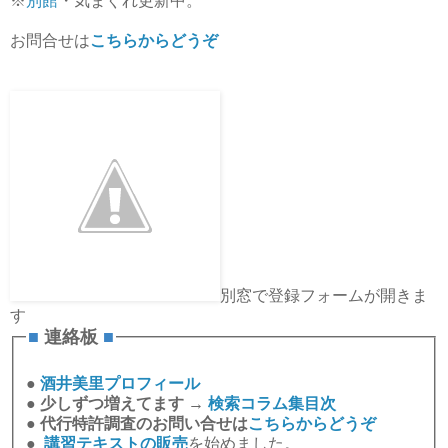
※
別館
・気まぐれ更新中。
お問合せは
こちらからどうぞ
別窓で登録フォームが開きま
す
■
連絡板
■
●
酒井美里プロフィール
●
少しずつ増えてます →
検索コラム集目次
●
代行特許調査のお問い合せは
こちらからどうぞ
●
講習テキストの販売
を始めました。