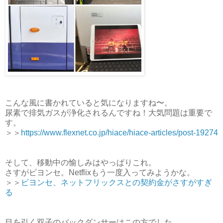
こんな風に書かれていると気になりますね〜。
尿素で排気ガスが浄化されるんですね！大気問題は重要で
す。
＞＞
https://www.flexnet.co.jp/hiace/hiace-articles/post-19274
そして、移動中の愉しみはやっぱりこれ。
さすがビヨンセ。Netflixもう一度入ってみようかな。
＞＞
ビヨンセ、ネットフリックスとの契約金がさすがすぎ
る
目を引く双子のバックダンサーはこの方でした。