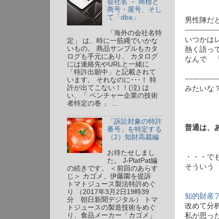
会社名 － 商標と
商号・屋号、そし
て「dba」
男性陣だ
--------------
「海外の会社名特
いつかは
定」 は、時に一筋縄でいかな
いもの。 商品サンプルもカタ
熱く語っ
ログも手元にあり、 カタログ
なんで 
には連絡先やURLと一緒に
※アニメか
「特許出願中」と記載されて
--------------
います。 それなのに･･･！ 特
許が出てこない！！(泣) は
みたいな
い、「 ベンチャー企業の技術
者特定の巻 」 ...
「訴訟対象の特許
普通は、
番号」を特定する
（2）知財高裁編
お待たせしまし
・・・で
た。 J-PlatPat編
そういう
の続きです。 ＜前回のあらす
じ＞ カゴメ、伊藤園を提訴
トマトジュース製法特許めぐ
り （2017年3月2日19時39
知的財産
分 朝日新聞デジタル） トマ
改めて分
トジュースの製造技術をめぐ
私が思っ
り、食品メーカー「カゴメ」