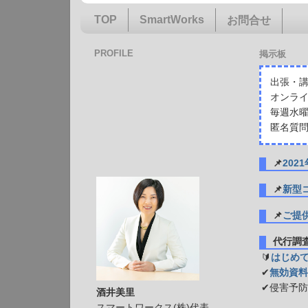
TOP
SmartWorks
お問合せ
PROFILE
掲示板
出張・講
オンライ
毎週水曜
匿名質問
📌
20
📌
新型
📌
ご提
代行
🔰
はじめ
✔
無効資料
✔侵害予
酒井美里
スマートワークス(株)代表