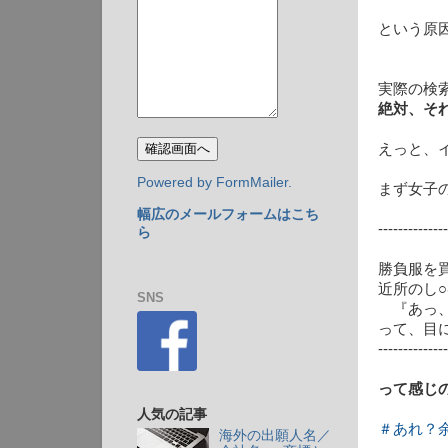
という原
実際の検
絶対、そ
えっと、
Powered by FormMailer.
まず女子
幅広のメールフォームはこち
--------------
ら
勝負服を
近所のし
SNS
『あっ、
って、目
--------------
って感じ
人気の記事
＃あれ？
海外の出願人名／