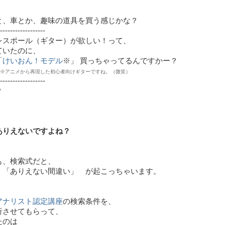
と、車とか、趣味の道具を買う感じかな？
------------------
レスポール（ギター）が欲しい！って、
ていたのに、
「
けいおん！モデル
※」 買っちゃってるんですかー？
ら再現した初心者向けギターですね。（微笑）
------------------
？
ありえないですよね？
も、検索式だと、
 「ありえない間違い」 が起こっちゃいます。
アナリスト認定講座
の検索条件を、
析させてもらって、
たのは