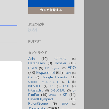
最近の記事
読込中...
PUTPUT
タグクラウド
Asia
(10)
CEPIUG
(5)
Databases
(9)
Dossier
(10)
EPO
ECLA
(9)
EP Register
(2)
(38)
Espacenet
(65)
Excel
(4)
Google Patents
(11)
GPI
(6)
IN
(8)
Googleドキュメント
(1)
INPADOC
(4)
IPC
(5)
IPDL
(7)
J-
Infographic
(8)
J-GLOBAL
(3)
PlatPat
(19)
KR
(14)
Japio
(2)
PatentOlympiad
(19)
PatentScope
(9)
SIPO
(1)
Search
(265)