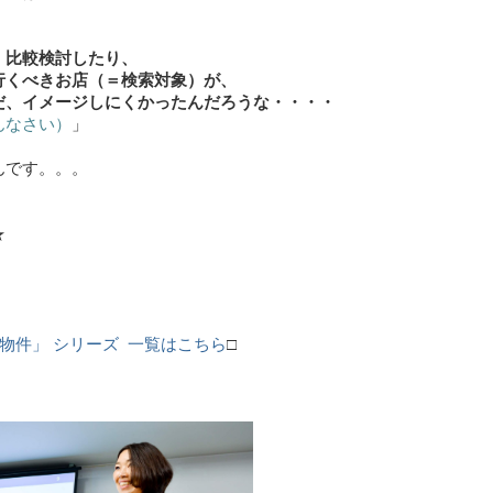
、比較検討したり、
くべきお店（＝検索対象）が、
、イメージしにくかったんだろうな・・・・
なさい）
」
んです。。。
★
物件」 シリーズ 一覧はこちら
□