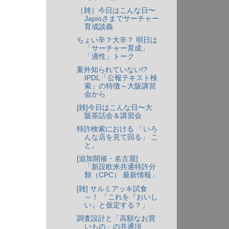
［雑］今日はこんな日〜
Japioさまでサーチャー
育成談義
ちょい辛？大辛？ 明日は
「サーチャー育成」
「適性」トーク
案外知られていない!?
IPDL「公報テキスト検
索」の特徴～大阪講習
会から
[雑]今日はこんな日〜大
阪茶話会＆講習会
特許検索における 「いろ
んな店を見て回る」 こ
と。
[追加開催・名古屋]
「新設欧米共通特許分
類（CPC） 最新情報」
[雑] サルミアッキ試食
～！ 「これを『おいし
い』と仮定する？」
調査設計と「高額なお買
いもの」の共通項