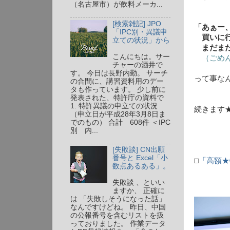
（名古屋市）が飲料メーカ...
[検索雑記] JPO
「あぁー
「IPC別・異議申
買いに行
立ての状況」から
まだまだ
こんにちは。サー
（ごめん
チャーの酒井で
す。 今日は長野内勤。 サーチ
って事な
の合間に、講習資料用のデー
タも作っています。 少し前に
発表された、特許庁の資料で
1. 特許異議の申立ての状況
続きます
（申立日が平成28年3月8日ま
でのもの） 合計 608件 ＜IPC
別 内...
[失敗談] CN出願
番号と Excel「小
□
「高額★
数点あるある」。
失敗談 、といい
ますか、 正確に
は 「失敗しそうになった話」
なんですけどね。 昨日、中国
の公報番号を含むリストを扱
っておりました。 作業データ