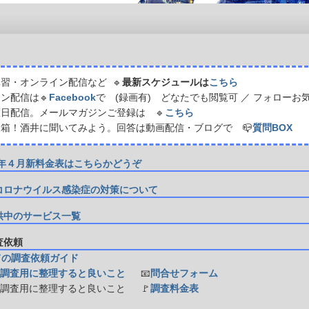
習・オンライン配信など 🔹
最新スケジュールは
こちら
ン配信は🔹
Facebook
で (録画有) どなたでも閲覧可 ／ フォローお
日配信。メールマガジンご登録は 🔹
こちら
箱！酒井に聞いてみよう。回答は動画配信・ブログで 📪
質問BOX
21年４月新料金表はこちらかどうぞ
コロナウイルス感染症の対策について
供中のサービス一覧
調査依頼
ての調査依頼ガイド
調査用に整理すると良いこと
📧
問合せフォーム
防調査用に整理すると良いこと
🚩
調査料金表