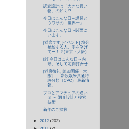
調査設計は「大きな買い
物」の如く!?
今日はこんな日～講習と
ウワサの「世界一」
今日はこんな日〜関西に
います。
[満席です][イベント] 糖分
補給する人、手を挙げ
てー！？(東京・大阪)
[雑]今日はこんな日～内
勤、そして定例打合せ
[満席御礼][追加開催・大
阪] 「新設欧米共通特
許分類（CPC） 最新情
報」
プロとアマチュアの違い
３ ～ 調査設計と検索
技術
新年のご挨拶
►
2012
(202)
►
2011
(2)