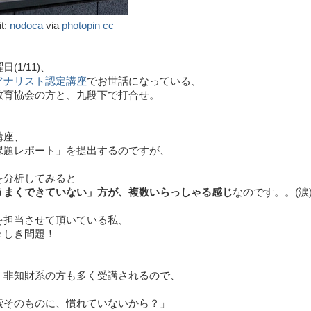
it:
nodoca
via
photopin
cc
(1/11)、
アナリスト認定講座
でお世話になっている、
教育協会の方と、九段下で打合せ。
講座、
課題レポート」を提出するのですが、
を分析してみると
うまくできていない」方が、複数いらっしゃる感じ
なのです。。(涙
を担当させて頂いている私、
々しき問題！
、非知財系の方も多く受講されるので、
索そのものに、慣れていないから？」