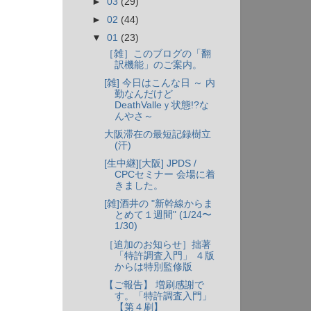
►
03
(29)
►
02
(44)
▼
01
(23)
［雑］このブログの「翻
訳機能」のご案内。
[雑] 今日はこんな日 ～ 内
勤なんだけど
DeathValleｙ状態!?な
んやさ～
大阪滞在の最短記録樹立
(汗)
[生中継][大阪] JPDS /
CPCセミナー 会場に着
きました。
[雑]酒井の "新幹線からま
とめて１週間" (1/24〜
1/30)
［追加のお知らせ］拙著
「特許調査入門」 ４版
からは特別監修版
【ご報告】 増刷感謝で
す。「特許調査入門」
【第４刷】