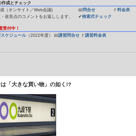
の作成とチェック
成（オンサイト／Web会議)
📧
問合せ
🚩
料金表
点・改良点のコメントをお返しします。
✔
検索式チェック
年度受付中！
習スケジュール
（2022年度）
📧
講習問合せ
🚩
講習料金表
は「大きな買い物」の如く!?