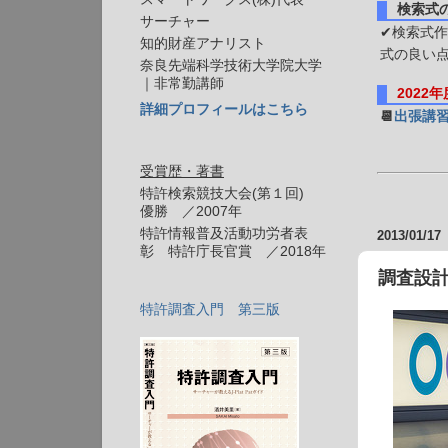
検索式
サーチャー
✔検索式作
知的財産アナリスト
式の良い
奈良先端科学技術大学院大学
｜非常勤講師
2022
詳細プロフィールはこちら
📆
出張講
受賞歴・著書
特許検索競技大会(第１回)
優勝 ／2007年
特許情報普及活動功労者表
2013/01/17
彰 特許庁長官賞 ／2018年
調査設計
特許調査入門 第三版