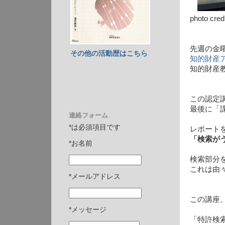
photo cred
先週の金曜日
その他の活動歴はこちら
知的財産
知的財産
この認定
最後に「
連絡フォーム
*は必須項目です
レポート
「検索が
*お名前
検索部分
これは由
*メールアドレス
この講座
*メッセージ
「特許検