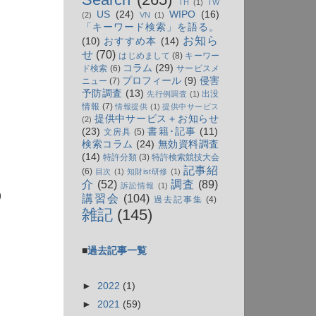
TH
(1)
TW
US
(24)
WIPO
(16)
(2)
VN
(1)
「キーワード検索」を語る。
お知ら
(10)
おすすめ本
(14)
せ
(70)
はじめまして
(8)
キーワー
コラム
(29)
ド検索
(6)
サービスメ
プロフィール
(9)
侵害
ニュー
(7)
予防調査
(13)
出没
先行例調査
(1)
情報
(7)
情報提供
(1)
提供中サービス
提供中サービス＋お知らせ
(2)
(23)
書籍･記事
(11)
文房具
(5)
検索コラム
(24)
無効資料調査
(14)
特許分類
(3)
特許検索競技大会
記事紹
(6)
目次
(1)
知財ist研修
(1)
介
(52)
調査
(89)
訴訟情報
(1)
)
講習会
(104)
過去記事集
(4)
雑記
(145)
■
過去記事一覧
►
2022
(1)
►
2021
(59)