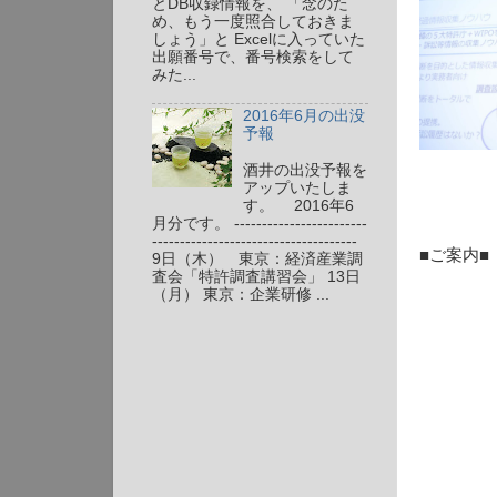
とDB収録情報を、 「念のた
め、もう一度照合しておきま
しょう」と Excelに入っていた
出願番号で、番号検索をして
みた...
2016年6月の出没
予報
酒井の出没予報を
アップいたしま
す。 2016年6
月分です。 ------------------------
-------------------------------------
■ご案内■
9日（木） 東京：経済産業調
査会「特許調査講習会」 13日
（月） 東京：企業研修 ...