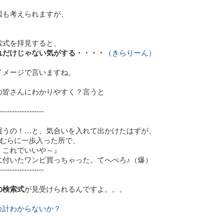
因も考えられますが、
索式を拝見すると、
れだけじゃない気がする・・・・
（きらりーん）
イメージで言いますね。
の皆さんにわかりやすく？言うと
------------------
買うの！…と、気合いを入れて出かけたはずが、
○むらに一歩入った所で、
これでいいや～』
に付いたワンピ買っちゃった。てへぺろ♪（爆）
------------------
の検索式
が見受けられるんですよ。。。
余計わからないか？