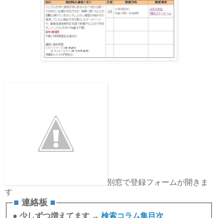
別窓で登録フォームが開きま
す
■
連絡板
■
●
少しずつ増えてます →
検索コラム集目次