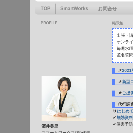
TOP
SmartWorks
お問合せ
PROFILE
掲示板
出張・講
オンライ
毎週水曜
匿名質問
📌
20
📌
新型
📌
ご提
代行
🔰
はじめ
✔
無効資料
✔侵害予
酒井美里
スマートワークス(株)代表