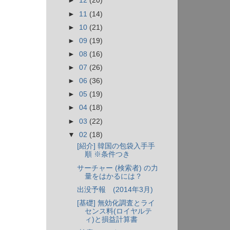
►
12
(20)
►
11
(14)
►
10
(21)
►
09
(19)
►
08
(16)
►
07
(26)
►
06
(36)
►
05
(19)
►
04
(18)
►
03
(22)
▼
02
(18)
[紹介] 韓国の包袋入手手
順 ※条件つき
サーチャー (検索者) の力
量をはかるには？
出没予報 (2014年3月)
[基礎] 無効化調査とライ
センス料(ロイヤルテ
ィ)と損益計算書