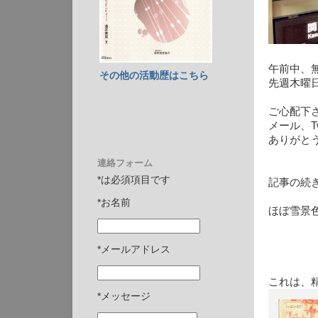
午前中、
その他の活動歴はこちら
先週木曜
ご心配下
メール、Tw
ありがと
連絡フォーム
*は必須項目です
記事の続
*お名前
ほぼ雪景
*メールアドレス
これは、精
*メッセージ