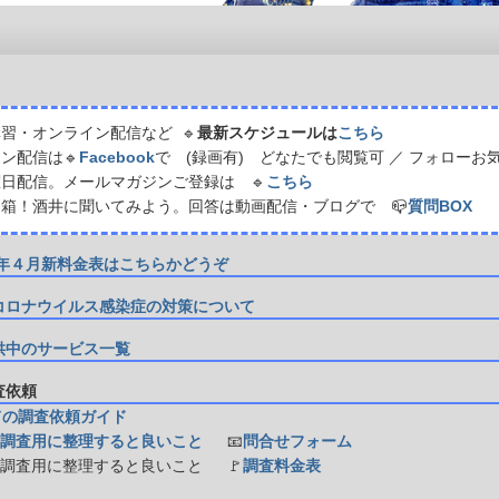
習・オンライン配信など 🔹
最新スケジュールは
こちら
ン配信は🔹
Facebook
で (録画有) どなたでも閲覧可 ／ フォローお
日配信。メールマガジンご登録は 🔹
こちら
箱！酒井に聞いてみよう。回答は動画配信・ブログで 📪
質問BOX
21年４月新料金表はこちらかどうぞ
コロナウイルス感染症の対策について
供中のサービス一覧
調査依頼
ての調査依頼ガイド
調査用に整理すると良いこと
📧
問合せフォーム
防調査用に整理すると良いこと
🚩
調査料金表