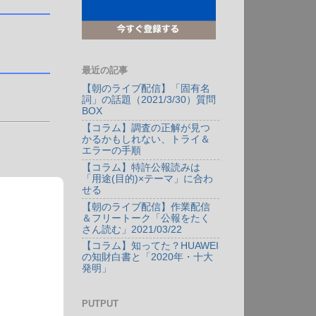
最近の記事
【朝のライブ配信】「固有名
詞」の話題（2021/3/30）質問
BOX
【コラム】調査の正解が見つ
かるかもしれない、トライ＆
エラーの手順
【コラム】特許公報読みは
「用途(目的)×テーマ」に合わ
せる
【朝のライブ配信】作業配信
＆フリートーク「公報をたく
さん読む」2021/03/22
【コラム】知ってた？HUAWEI
の知財白書と「2020年・十大
発明」
PUTPUT