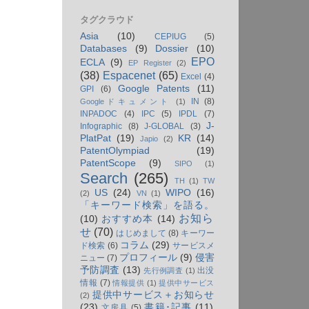
タグクラウド
Asia
(10)
CEPIUG
(5)
Databases
(9)
Dossier
(10)
EPO
ECLA
(9)
EP Register
(2)
(38)
Espacenet
(65)
Excel
(4)
Google Patents
(11)
GPI
(6)
IN
(8)
Googleドキュメント
(1)
INPADOC
(4)
IPC
(5)
IPDL
(7)
J-
Infographic
(8)
J-GLOBAL
(3)
PlatPat
(19)
KR
(14)
Japio
(2)
PatentOlympiad
(19)
PatentScope
(9)
SIPO
(1)
Search
(265)
TH
(1)
TW
US
(24)
WIPO
(16)
(2)
VN
(1)
「キーワード検索」を語る。
お知ら
(10)
おすすめ本
(14)
せ
(70)
はじめまして
(8)
キーワー
コラム
(29)
ド検索
(6)
サービスメ
プロフィール
(9)
侵害
ニュー
(7)
予防調査
(13)
出没
先行例調査
(1)
情報
(7)
情報提供
(1)
提供中サービス
提供中サービス＋お知らせ
(2)
(23)
書籍･記事
(11)
文房具
(5)