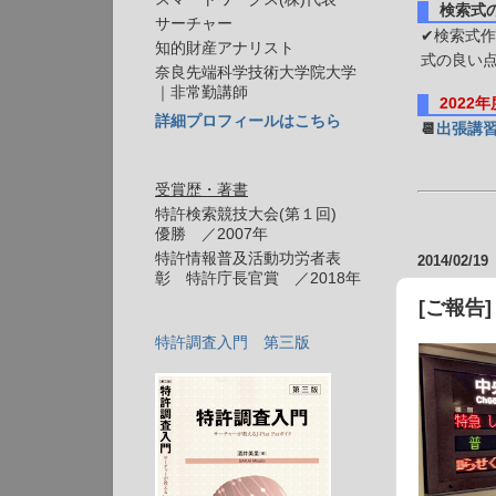
検索式
サーチャー
✔検索式作
知的財産アナリスト
式の良い
奈良先端科学技術大学院大学
｜非常勤講師
2022
詳細プロフィールはこちら
📆
出張講
受賞歴・著書
特許検索競技大会(第１回)
優勝 ／2007年
特許情報普及活動功労者表
2014/02/19
彰 特許庁長官賞 ／2018年
[ご報告
特許調査入門 第三版