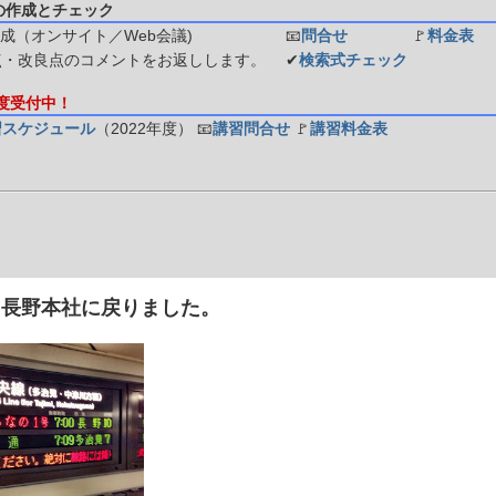
の作成とチェック
成（オンサイト／Web会議)
📧
問合せ
🚩
料金表
点・改良点のコメントをお返しします。
✔
検索式チェック
年度受付中！
習スケジュール
（2022年度）
📧
講習問合せ
🚩
講習料金表
] 長野本社に戻りました。