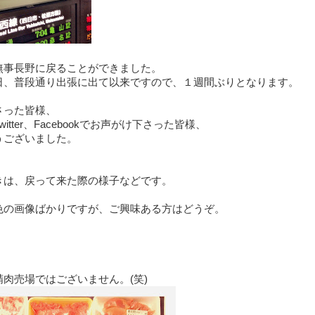
無事長野に戻ることができました。
日、普段通り出張に出て以来ですので、１週間ぶりとなります。
さった皆様、
itter、Facebookでお声がけ下さった皆様、
うございました。
きは、戻って来た際の様子などです。
色の画像ばかりですが、ご興味ある方はどうぞ。
肉売場ではございません。(笑)