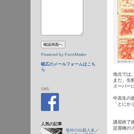
Powered by FormMailer.
幅広のメールフォームはこち
ら
地元では
まだ、生
スーパー
SNS
中高生の
「とにか
講習終了
人気の記事
淀屋橋の
海外の出願人名／