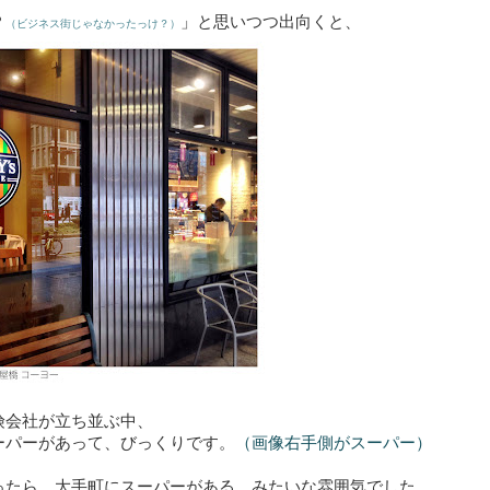
？
」と思いつつ出向くと、
（ビジネス街じゃなかったっけ？）
険会社が立ち並ぶ中、
ーパーがあって、びっくりです。
（画像右手側がスーパー）
ったら、大手町にスーパーがある、みたいな雰囲気でした。