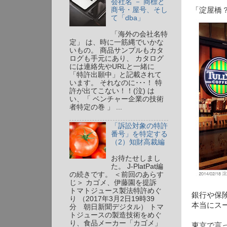
会社名 － 商標と
商号・屋号、そし
「淀屋橋
て「dba」
「海外の会社名特
定」 は、時に一筋縄でいかな
いもの。 商品サンプルもカタ
ログも手元にあり、 カタログ
には連絡先やURLと一緒に
「特許出願中」と記載されて
います。 それなのに･･･！ 特
許が出てこない！！(泣) は
い、「 ベンチャー企業の技術
者特定の巻 」 ...
「訴訟対象の特許
番号」を特定する
（2）知財高裁編
お待たせしまし
た。 J-PlatPat編
の続きです。 ＜前回のあらす
じ＞ カゴメ、伊藤園を提訴
トマトジュース製法特許めぐ
銀行や保
り （2017年3月2日19時39
本当にス
分 朝日新聞デジタル） トマ
トジュースの製造技術をめぐ
り、食品メーカー「カゴメ」
東京で言