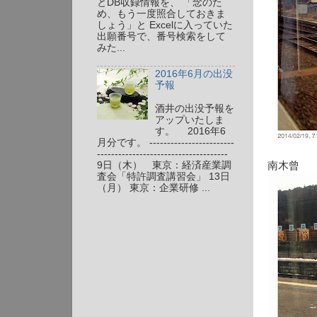
とDB収録情報を、 「念のた
め、もう一度照合しておきま
しょう」と Excelに入っていた
出願番号で、番号検索をして
みた...
2016年6月の出没
予報
酒井の出没予報を
アップいたしま
す。 2016年6
月分です。 ------------------------
-------------------------------------
9日（木） 東京：経済産業調
南木曾
査会「特許調査講習会」 13日
（月） 東京：企業研修 ...