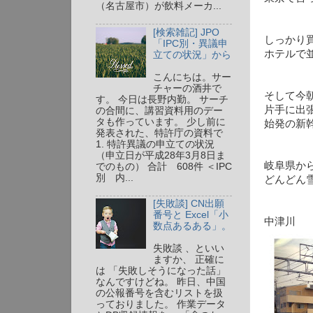
（名古屋市）が飲料メーカ...
[検索雑記] JPO
しっかり
「IPC別・異議申
ホテルで
立ての状況」から
こんにちは。サー
チャーの酒井で
そして今
す。 今日は長野内勤。 サーチ
片手に出
の合間に、講習資料用のデー
タも作っています。 少し前に
始発の新
発表された、特許庁の資料で
1. 特許異議の申立ての状況
（申立日が平成28年3月8日ま
岐阜県か
でのもの） 合計 608件 ＜IPC
別 内...
どんどん
[失敗談] CN出願
番号と Excel「小
中津川
数点あるある」。
失敗談 、といい
ますか、 正確に
は 「失敗しそうになった話」
なんですけどね。 昨日、中国
の公報番号を含むリストを扱
っておりました。 作業データ