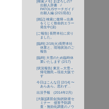
[検索メモ] まぼろしの?
出願人辞書 /
PATOLISサーチガイド
出願人編 (2/21現在)
[雑記] 検索に復帰→出鼻
をくじく致命的エラー
発生中(涙)
[ご報告] 長野本社に戻り
ました。
[臨時] 2/18(火)長野本社
休業と、現地状況のご
報告
[臨時] 大雪のため臨時休
業いたします (2/17)
[状況報告] 東京→大雪→
帰宅難民→現在大阪で
す
今日はこんな日 [2/14] 〜
あらあら。思わず…
出没予報 (2014年2月)
[大阪][講習会]知的財産セ
ミナー 侵害予防調
査・無効化調査のノウ