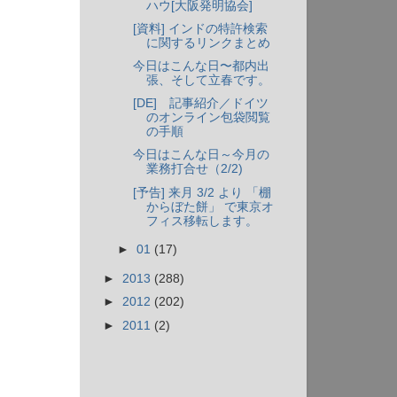
ハウ[大阪発明協会]
[資料] インドの特許検索
に関するリンクまとめ
今日はこんな日〜都内出
張、そして立春です。
[DE] 記事紹介／ドイツ
のオンライン包袋閲覧
の手順
今日はこんな日～今月の
業務打合せ（2/2)
[予告] 来月 3/2 より 「棚
からぼた餅」 で東京オ
フィス移転します。
►
01
(17)
►
2013
(288)
►
2012
(202)
►
2011
(2)