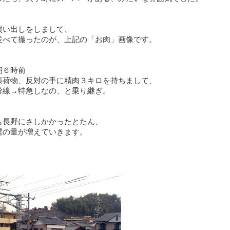
買い出しをしまして、
並べて撮ったのが、上記の「お肉」画像です。
朝６時前
張荷物、反対の手に精肉３キロを持ちまして、
幹線→特急しなの、と乗り継ぎ。
ら長野にさしかかったとたん、
雪の量が増えていきます。