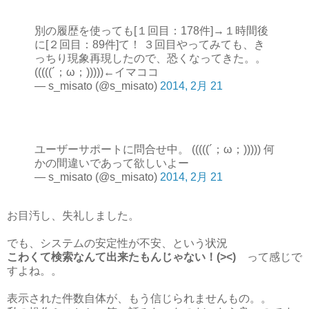
別の履歴を使っても[１回目：178件]→１時間後
に[２回目：89件]て！ ３回目やってみても、き
っちり現象再現したので、恐くなってきた。。
(((((´；ω；)))))←イマココ
— s_misato (@s_misato)
2014, 2月 21
ユーザーサポートに問合せ中。 (((((´；ω；))))) 何
かの間違いであって欲しいよー
— s_misato (@s_misato)
2014, 2月 21
お目汚し、失礼しました。
でも、システムの安定性が不安、という状況
こわくて検索なんて出来たもんじゃない！(><)
って感じで
すよね。。
表示された件数自体が、もう信じられませんもの。。