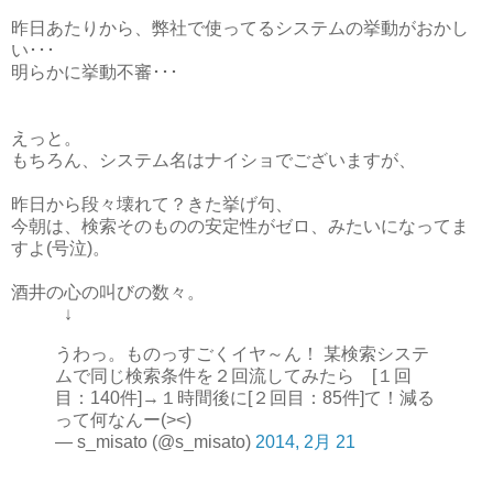
昨日あたりから、弊社で使ってるシステムの挙動がおかし
い･･･
明らかに挙動不審･･･
えっと。
もちろん、システム名はナイショでございますが、
昨日から段々壊れて？きた挙げ句、
今朝は、検索そのものの安定性がゼロ、みたいになってま
すよ(号泣)。
酒井の心の叫びの数々。
↓
うわっ。ものっすごくイヤ～ん！ 某検索システ
ムで同じ検索条件を２回流してみたら [１回
目：140件]→１時間後に[２回目：85件]て！減る
って何なんー(><)
— s_misato (@s_misato)
2014, 2月 21