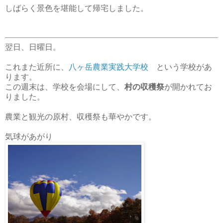
しばらく景色を堪能して帰宅しました。
翌日、日曜日。
これまた近所に、
八ヶ岳農業実践大学校
という学校があ
ります。
この週末は、学校を会場にして、
村の収穫祭
が開かれてお
りました。
農業と観光の原村、収穫祭も華やかです。
気球があがり