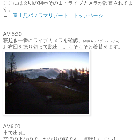
ここには文明の利器その１・ライブカメラが設置されてま
す。
→
富士見パノラマリゾート トップページ
AM 5:30
寝起き一番にライブカメラを確認。
(画像もライブカメラから)
お布団を振り切って脱出～。もそもそと着替えます。
AM6:00
車で出発。
雲海の下なので、かなりの霧です。運転しにくいし