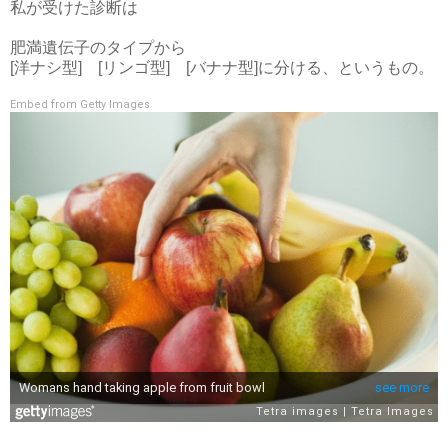
私が受けた診断は
肥満遺伝子のタイプから
[洋ナシ型] [リンゴ型] [バナナ型]に分ける、というもの。
Embed from Getty Images