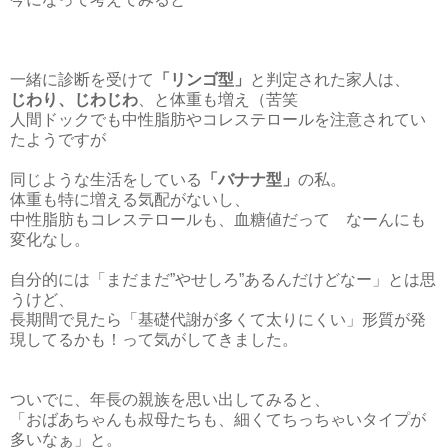
一緒に診断を受けて
「リンゴ型」
と判定された家人は、
じわり、じわじわ
、と体重も増え（苦笑
人間ドックでも中性脂肪やコレステロールを注意されてい
たようですが
同じような生活をしている
「バナナ型」
の私。
体重も特に増える気配がないし、
中性脂肪もコレステロールも、血糖値だって なーんにも
変化なし。
自分的には「まだまだ”やせしろ”あるんだけどなー」とは思
うけど、
長期間で見たら「基礎代謝が多くて太りにくい」形質が発
現してるかも！って気がしてきました。
ついでに、年長の親族を思い出してみると、
「おばあちゃんも叔母たちも、細くてちっちゃいタイプが
多いなぁ」と。