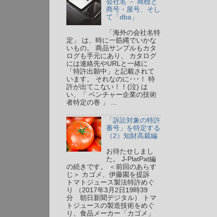
会社名 － 商標と
商号・屋号、そし
て「dba」
「海外の会社名特
定」 は、時に一筋縄でいかな
いもの。 商品サンプルもカタ
ログも手元にあり、 カタログ
には連絡先やURLと一緒に
「特許出願中」と記載されて
います。 それなのに･･･！ 特
許が出てこない！！(泣) は
い、「 ベンチャー企業の技術
者特定の巻 」 ...
「訴訟対象の特許
番号」を特定する
（2）知財高裁編
お待たせしまし
た。 J-PlatPat編
の続きです。 ＜前回のあらす
じ＞ カゴメ、伊藤園を提訴
トマトジュース製法特許めぐ
り （2017年3月2日19時39
分 朝日新聞デジタル） トマ
トジュースの製造技術をめぐ
り、食品メーカー「カゴメ」