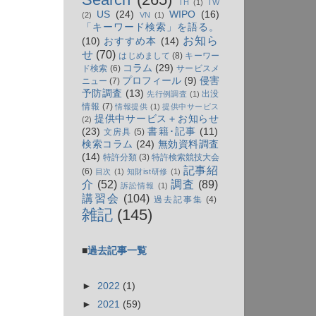
TH
(1)
TW
US
(24)
WIPO
(16)
(2)
VN
(1)
「キーワード検索」を語る。
お知ら
(10)
おすすめ本
(14)
せ
(70)
はじめまして
(8)
キーワー
コラム
(29)
ド検索
(6)
サービスメ
プロフィール
(9)
侵害
ニュー
(7)
予防調査
(13)
出没
先行例調査
(1)
情報
(7)
情報提供
(1)
提供中サービス
提供中サービス＋お知らせ
(2)
(23)
書籍･記事
(11)
文房具
(5)
検索コラム
(24)
無効資料調査
(14)
特許分類
(3)
特許検索競技大会
記事紹
(6)
目次
(1)
知財ist研修
(1)
介
(52)
調査
(89)
訴訟情報
(1)
講習会
(104)
過去記事集
(4)
雑記
(145)
■
過去記事一覧
►
2022
(1)
►
2021
(59)