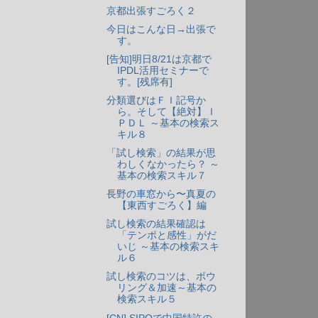
京都出張すごろく２
今日はこんな日→出張で
す。
[告知]明日8/21は京都で
IPDL活用セミナーで
す。[残席有]
分類選びはＦＩ記号か
ら。そして【絶対】Ｉ
ＰＤＬ ～基本の検索ス
キル８
「試し検索」の結果が思
わしくなかったら？ ～
基本の検索スキル７
長野の車窓から〜真夏の
【東西すごろく】編
試し検索の結果確認は
「テンポと感性」がだ
いじ ～基本の検索スキ
ル６
試し検索のコツは、ボウ
リング＆加速～基本の
検索スキル５