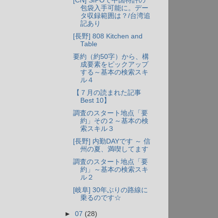
[CN] SIPOで中国特許の
包袋入手可能に。デー
タ収録範囲は？/台湾追
記あり
[長野] 808 Kitchen and
Table
要約（約50字）から、構
成要素をピックアップ
する～基本の検索スキ
ル４
【７月の読まれた記事
Best 10】
調査のスタート地点「要
約」その２～基本の検
索スキル３
[長野] 内勤DAYです ～ 信
州の夏、満喫してます
調査のスタート地点「要
約」～基本の検索スキ
ル２
[岐阜] 30年ぶりの路線に
乗るのです☆
►
07
(28)