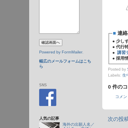
■
連絡
●
少し
●
代行
Powered by FormMailer.
●
講習
●
採用情
幅広のメールフォームはこち
ら
Posted by
Labels:
生
SNS
0 件の
コメン
次の投
人気の記事
海外の出願人名／