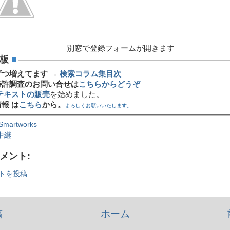
別窓で登録フォームが開きます
板
■
ずつ増えてます →
検索コラム集目次
特許調査のお問い合せは
こちらからどうぞ
テキストの販売
を始めました。
報 は
こちら
から。
よろしくお願いいたします。
Smartworks
中継
コメント:
トを投稿
稿
ホーム