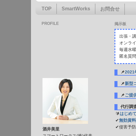
TOP
SmartWorks
お問合せ
PROFILE
掲示板
出張・講
オンライ
毎週水曜
匿名質問
📌
20
📌
新型
📌
ご提
代行
🔰
はじめ
✔
無効資料
✔侵害予
酒井美里
スマートワークス(株)代表