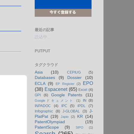
最近の記事
読込中...
PUTPUT
タグクラウド
Asia
(10)
CEPIUG
(5)
Databases
(9)
Dossier
(10)
EPO
ECLA
(9)
EP Register
(2)
(38)
Espacenet
(65)
Excel
(4)
Google Patents
(11)
GPI
(6)
IN
(8)
Googleドキュメント
(1)
INPADOC
(4)
IPC
(5)
IPDL
(7)
J-
Infographic
(8)
J-GLOBAL
(3)
PlatPat
(19)
KR
(14)
Japio
(2)
PatentOlympiad
(19)
PatentScope
(9)
SIPO
(1)
Search
(265)