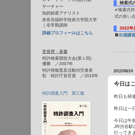
検索式
サーチャー
✔検索式作
知的財産アナリスト
式の良い
奈良先端科学技術大学院大学
｜非常勤講師
2022
詳細プロフィールはこちら
📆
出張講
受賞歴・著書
特許検索競技大会(第１回)
優勝 ／2007年
特許情報普及活動功労者表
2012/08/24
彰 特許庁長官賞 ／2018年
今日は
特許調査入門 第三版
昨日も研修
昨日は一
今日は午
JR渋谷
行ってき