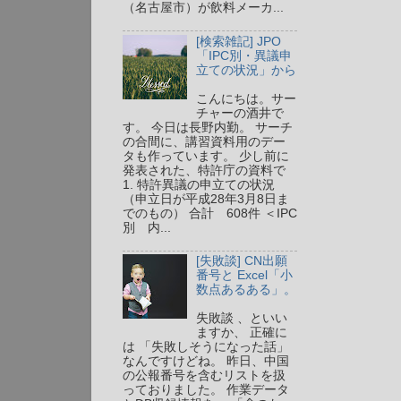
（名古屋市）が飲料メーカ...
[検索雑記] JPO
「IPC別・異議申
立ての状況」から
こんにちは。サー
チャーの酒井で
す。 今日は長野内勤。 サーチ
の合間に、講習資料用のデー
タも作っています。 少し前に
発表された、特許庁の資料で
1. 特許異議の申立ての状況
（申立日が平成28年3月8日ま
でのもの） 合計 608件 ＜IPC
別 内...
[失敗談] CN出願
番号と Excel「小
数点あるある」。
失敗談 、といい
ますか、 正確に
は 「失敗しそうになった話」
なんですけどね。 昨日、中国
の公報番号を含むリストを扱
っておりました。 作業データ