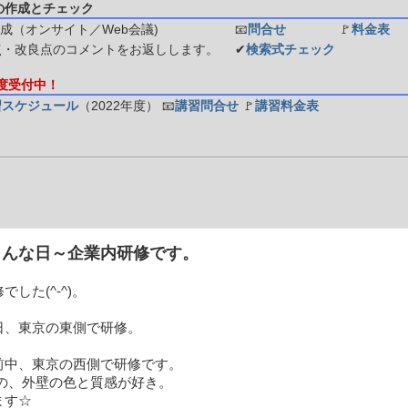
の作成とチェック
成（オンサイト／Web会議)
📧
問合せ
🚩
料金表
点・改良点のコメントをお返しします。
✔
検索式チェック
年度受付中！
習スケジュール
（2022年度）
📧
講習問合せ
🚩
講習料金表
こんな日～企業内研修です。
でした(^-^)。
日、東京の東側で研修。
前中、東京の西側で研修です。
駅の、外壁の色と質感が好き。
ます☆