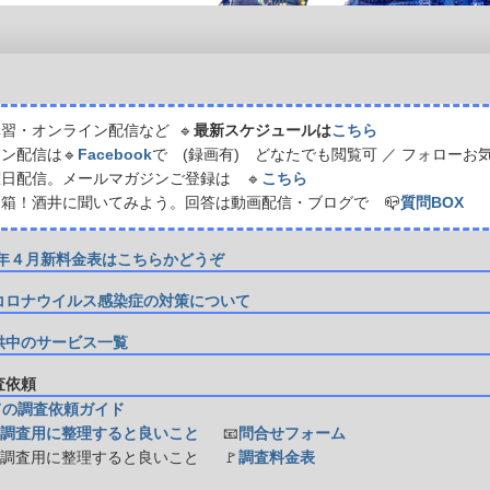
習・オンライン配信など 🔹
最新スケジュールは
こちら
ン配信は🔹
Facebook
で (録画有) どなたでも閲覧可 ／ フォローお
日配信。メールマガジンご登録は 🔹
こちら
箱！酒井に聞いてみよう。回答は動画配信・ブログで 📪
質問BOX
21年４月新料金表はこちらかどうぞ
コロナウイルス感染症の対策について
供中のサービス一覧
調査依頼
ての調査依頼ガイド
調査用に整理すると良いこと
📧
問合せフォーム
防調査用に整理すると良いこと
🚩
調査料金表