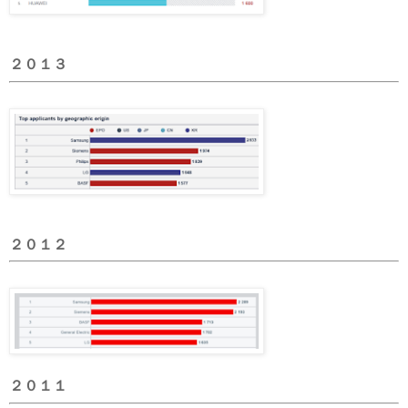
２０１３
２０１２
２０１１