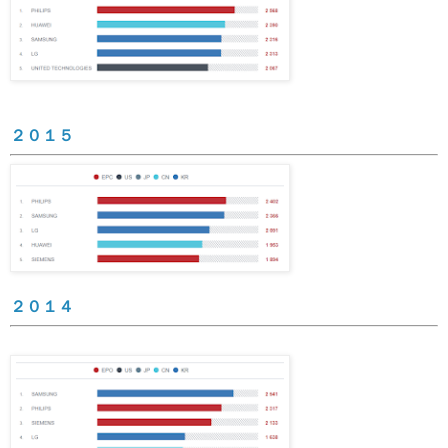
２０１５
２０１４