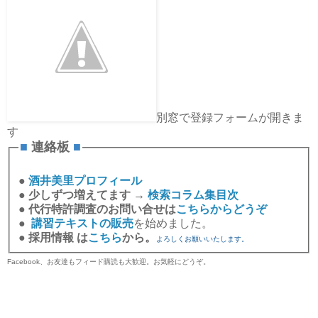
別窓で登録フォームが開きま
す
■
連絡板
■
●
酒井美里プロフィール
●
少しずつ増えてます →
検索コラム集目次
●
代行特許調査のお問い合せは
こちらからどうぞ
●
講習テキストの販売
を始めました。
●
採用情報 は
こちら
から。
よろしくお願いいたします。
Facebook、お友達もフィード購読も大歓迎。お気軽にどうぞ。