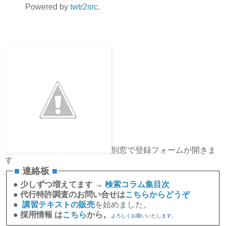
Powered by
twtr2src
.
別窓で登録フォームが開きま
す
■
連絡板
■
●
少しずつ増えてます →
検索コラム集目次
●
代行特許調査のお問い合せは
こちらからどうぞ
●
講習テキストの販売
を始めました。
●
採用情報 は
こちら
から。
よろしくお願いいたします。