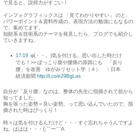
で見ると、説得力がすごい！
インフォグラフィックスは 「見てわかりやすい」 のと、
パワーポイント＆資料作成の、表現方法の勉強にもなるの
で、集めてます。
知財系＆技術系のテーマを発見したら、ブログでも紹介し
ていきますね。
17:19
φ(・・。)気を付ける。思い出した時だけ
でも！>> ぽっこり腹や腰痛の原因にも 「反り
腰」を改善 ゆがみリセット学（４） ：日本
経済新聞
http://t.co/e29BgLas
自分が「反り腰」なのは、整体の先生に指摘されて前から
知ってました。
胸を張った姿勢＝良い姿勢、って思い込んでいたので、指
摘された時はびっくり！
時々は気を付けるんだけど・・・すぐ忘れちゃうんですよ
ね。ははは・・・(;￣ー￣A