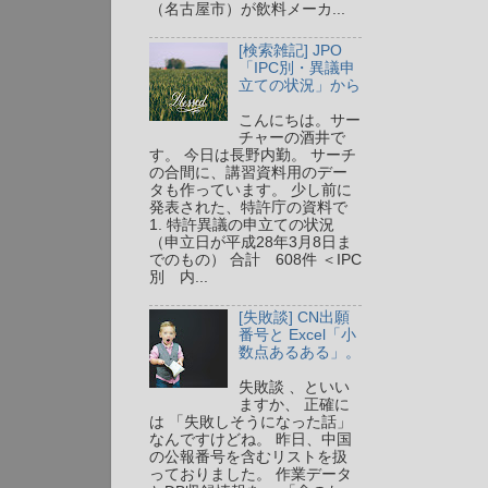
（名古屋市）が飲料メーカ...
[検索雑記] JPO
「IPC別・異議申
立ての状況」から
こんにちは。サー
チャーの酒井で
す。 今日は長野内勤。 サーチ
の合間に、講習資料用のデー
タも作っています。 少し前に
発表された、特許庁の資料で
1. 特許異議の申立ての状況
（申立日が平成28年3月8日ま
でのもの） 合計 608件 ＜IPC
別 内...
[失敗談] CN出願
番号と Excel「小
数点あるある」。
失敗談 、といい
ますか、 正確に
は 「失敗しそうになった話」
なんですけどね。 昨日、中国
の公報番号を含むリストを扱
っておりました。 作業データ