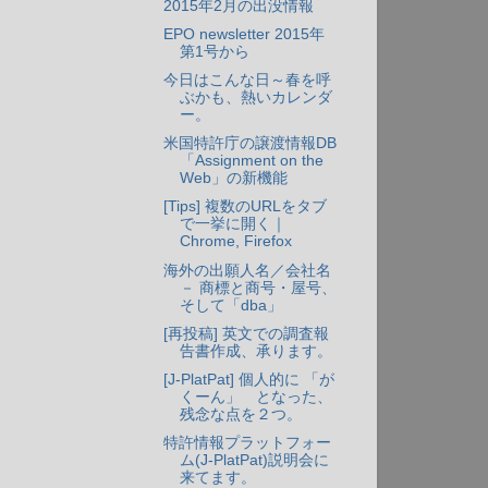
2015年2月の出没情報
EPO newsletter 2015年
第1号から
今日はこんな日～春を呼
ぶかも、熱いカレンダ
ー。
米国特許庁の譲渡情報DB
「Assignment on the
Web」の新機能
[Tips] 複数のURLをタブ
で一挙に開く｜
Chrome, Firefox
海外の出願人名／会社名
－ 商標と商号・屋号、
そして「dba」
[再投稿] 英文での調査報
告書作成、承ります。
[J-PlatPat] 個人的に 「が
くーん」 となった、
残念な点を２つ。
特許情報プラットフォー
ム(J-PlatPat)説明会に
来てます。