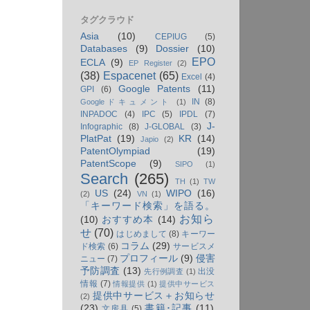
タグクラウド
Asia
(10)
CEPIUG
(5)
Databases
(9)
Dossier
(10)
EPO
ECLA
(9)
EP Register
(2)
(38)
Espacenet
(65)
Excel
(4)
Google Patents
(11)
GPI
(6)
IN
(8)
Googleドキュメント
(1)
INPADOC
(4)
IPC
(5)
IPDL
(7)
J-
Infographic
(8)
J-GLOBAL
(3)
PlatPat
(19)
KR
(14)
Japio
(2)
PatentOlympiad
(19)
PatentScope
(9)
SIPO
(1)
Search
(265)
TH
(1)
TW
US
(24)
WIPO
(16)
(2)
VN
(1)
「キーワード検索」を語る。
お知ら
(10)
おすすめ本
(14)
せ
(70)
はじめまして
(8)
キーワー
コラム
(29)
ド検索
(6)
サービスメ
プロフィール
(9)
侵害
ニュー
(7)
予防調査
(13)
出没
先行例調査
(1)
情報
(7)
情報提供
(1)
提供中サービス
提供中サービス＋お知らせ
(2)
(23)
書籍･記事
(11)
文房具
(5)