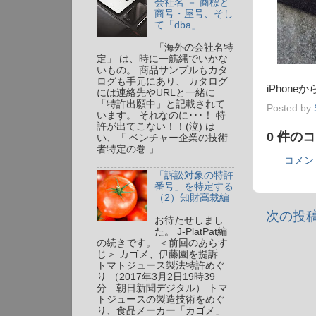
会社名 － 商標と
商号・屋号、そし
て「dba」
「海外の会社名特
定」 は、時に一筋縄でいかな
いもの。 商品サンプルもカタ
ログも手元にあり、 カタログ
iPhone
には連絡先やURLと一緒に
「特許出願中」と記載されて
Posted by
います。 それなのに･･･！ 特
許が出てこない！！(泣) は
0 件の
い、「 ベンチャー企業の技術
者特定の巻 」 ...
コメン
「訴訟対象の特許
番号」を特定する
（2）知財高裁編
次の投
お待たせしまし
た。 J-PlatPat編
の続きです。 ＜前回のあらす
じ＞ カゴメ、伊藤園を提訴
トマトジュース製法特許めぐ
り （2017年3月2日19時39
分 朝日新聞デジタル） トマ
トジュースの製造技術をめぐ
り、食品メーカー「カゴメ」