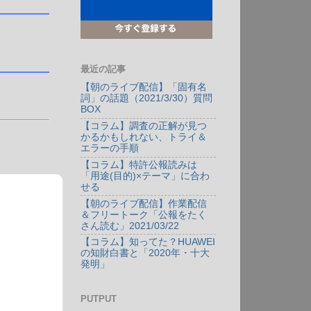
最近の記事
【朝のライブ配信】「固有名
詞」の話題（2021/3/30）質問
BOX
【コラム】調査の正解が見つ
かるかもしれない、トライ＆
エラーの手順
【コラム】特許公報読みは
「用途(目的)×テーマ」に合わ
せる
【朝のライブ配信】作業配信
＆フリートーク「公報をたく
さん読む」2021/03/22
【コラム】知ってた？HUAWEI
の知財白書と「2020年・十大
発明」
PUTPUT