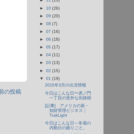
►
11
(19)
►
10
(26)
►
09
(20)
►
08
(7)
►
07
(16)
►
06
(18)
►
05
(17)
►
04
(11)
►
03
(13)
►
02
(15)
▼
01
(19)
2015年3月の出没情報
前の投稿
今日はこんな日〜虎ノ門
一丁目の意外な街路樹
[記事] アメリカの新・
知財管理ビジネス｜
TrakLight
今日はこんな日～冬場の
内勤日の困りごと。