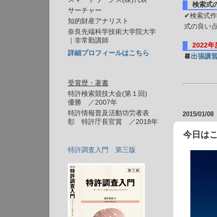
検索式
サーチャー
✔検索式作
知的財産アナリスト
式の良い
奈良先端科学技術大学院大学
｜非常勤講師
2022
詳細プロフィールはこちら
📆
出張講
受賞歴・著書
特許検索競技大会(第１回)
優勝 ／2007年
特許情報普及活動功労者表
2015/01/08
彰 特許庁長官賞 ／2018年
今日は
特許調査入門 第三版