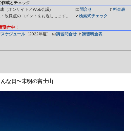
の作成とチェック
成（オンサイト／Web会議)
📧
問合せ
🚩
料金表
点・改良点のコメントをお返しします。
✔
検索式チェック
年度受付中！
習スケジュール
（2022年度）
📧
講習問合せ
🚩
講習料金表
こんな日〜未明の富士山