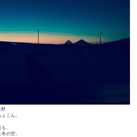
長野
ちょこん。
京も、
た冬の空。