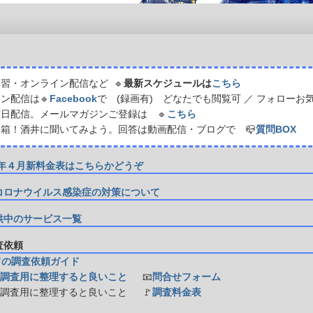
習・オンライン配信など 🔹
最新スケジュールは
こちら
ン配信は🔹
Facebook
で (録画有) どなたでも閲覧可 ／ フォローお
日配信。メールマガジンご登録は 🔹
こちら
箱！酒井に聞いてみよう。回答は動画配信・ブログで 📪
質問BOX
21年４月新料金表はこちらかどうぞ
コロナウイルス感染症の対策について
供中のサービス一覧
調査依頼
ての調査依頼ガイド
調査用に整理すると良いこと
📧
問合せフォーム
防調査用に整理すると良いこと
🚩
調査料金表