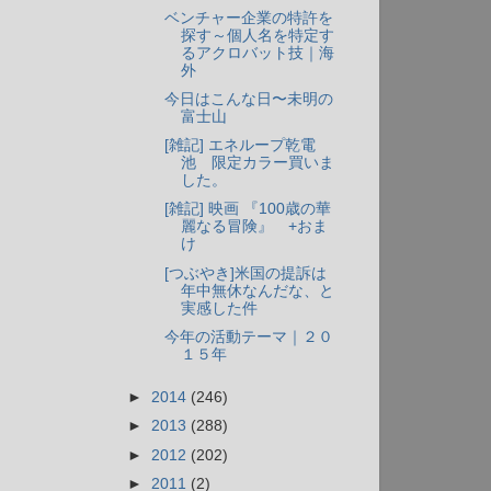
ベンチャー企業の特許を
探す～個人名を特定す
るアクロバット技｜海
外
今日はこんな日〜未明の
富士山
[雑記] エネループ乾電
池 限定カラー買いま
した。
[雑記] 映画 『100歳の華
麗なる冒険』 +おま
け
[つぶやき]米国の提訴は
年中無休なんだな、と
実感した件
今年の活動テーマ｜２０
１５年
►
2014
(246)
►
2013
(288)
►
2012
(202)
►
2011
(2)