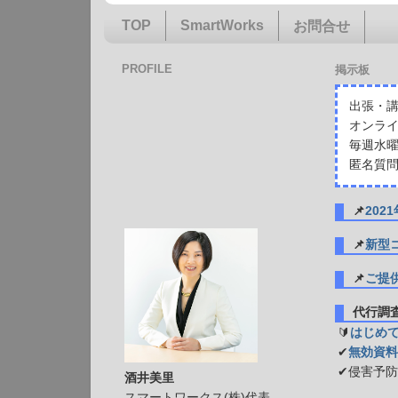
TOP
SmartWorks
お問合せ
PROFILE
掲示板
出張・講
オンライ
毎週水曜
匿名質問
📌
20
📌
新型
📌
ご提
代行
🔰
はじめ
✔
無効資料
✔侵害予
酒井美里
スマートワークス(株)代表