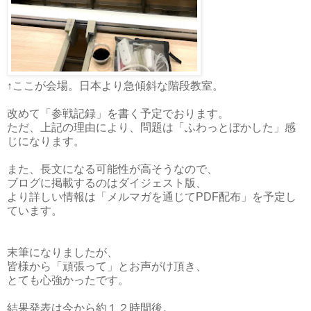
↑ここが会場。日本より急傾斜な階段教室。
改めて「参戦記録」を書く予定でおります。
ただ、上記の理由により、問題は「ふわっとぼかした」感
じになります。
また、長文になる可能性が高そうなので、
ブログに掲載するのはダイジェスト版、
より詳しい情報は「メルマガを通じてPDF配布」を予定し
ています。
末筆になりましたが、
皆様から「頑張って」とお声がけ頂き、
とても心強かったです。
結果発表は今から約１２時間後。