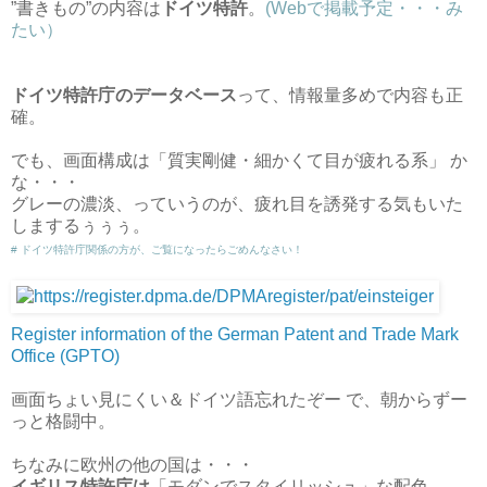
”書きもの”の内容は
ドイツ特許
。
(Webで掲載予定・・・み
たい）
ドイツ特許庁のデータベース
って、情報量多めで内容も正
確。
でも、画面構成は「質実剛健・細かくて目が疲れる系」 か
な・・・
グレーの濃淡、っていうのが、疲れ目を誘発する気もいた
しまするぅぅぅ。
# ドイツ特許庁関係の方が、ご覧になったらごめんなさい！
Register information of the German Patent and Trade Mark
Office (GPTO)
画面ちょい見にくい＆ドイツ語忘れたぞー で、朝からずー
っと格闘中。
ちなみに欧州の他の国は・・・
イギリス特許庁は
「モダンでスタイリッシュ」な配色。