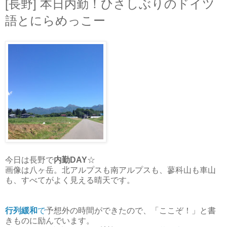
[長野] 本日内勤！ひさしぶりのドイツ
語とにらめっこー
今日は長野で
内勤DAY
☆
画像は八ヶ岳。北アルプスも南アルプスも、蓼科山も車山
も、すべてがよく見える晴天です。
行列緩和
で
予想外の時間ができたので、「ここぞ！」と書
きものに励んでいます。