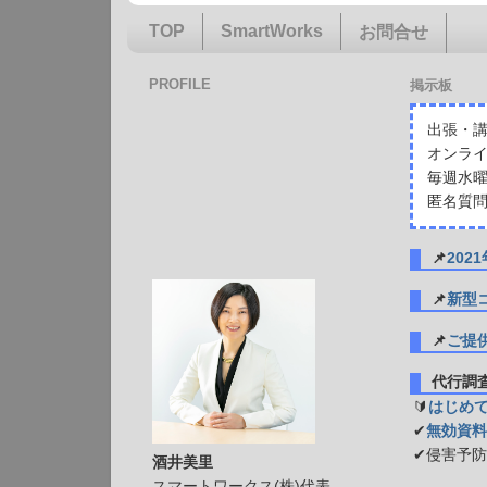
TOP
SmartWorks
お問合せ
PROFILE
掲示板
出張・講
オンライ
毎週水曜
匿名質問
📌
20
📌
新型
📌
ご提
代行
🔰
はじめ
✔
無効資料
✔侵害予
酒井美里
スマートワークス(株)代表