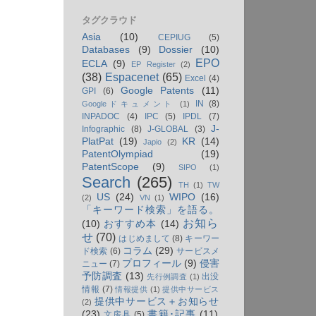
タグクラウド
Asia
(10)
CEPIUG
(5)
Databases
(9)
Dossier
(10)
EPO
ECLA
(9)
EP Register
(2)
(38)
Espacenet
(65)
Excel
(4)
Google Patents
(11)
GPI
(6)
IN
(8)
Googleドキュメント
(1)
INPADOC
(4)
IPC
(5)
IPDL
(7)
J-
Infographic
(8)
J-GLOBAL
(3)
PlatPat
(19)
KR
(14)
Japio
(2)
PatentOlympiad
(19)
PatentScope
(9)
SIPO
(1)
Search
(265)
TH
(1)
TW
US
(24)
WIPO
(16)
(2)
VN
(1)
「キーワード検索」を語る。
お知ら
(10)
おすすめ本
(14)
せ
(70)
はじめまして
(8)
キーワー
コラム
(29)
ド検索
(6)
サービスメ
プロフィール
(9)
侵害
ニュー
(7)
予防調査
(13)
出没
先行例調査
(1)
情報
(7)
情報提供
(1)
提供中サービス
提供中サービス＋お知らせ
(2)
(23)
書籍･記事
(11)
文房具
(5)