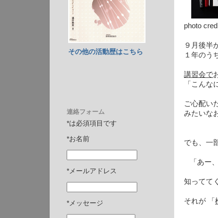
photo cred
９月後半
その他の活動歴はこちら
１年のう
講習会で
「こんな
ご心配い
連絡フォーム
みたいな
*は必須項目です
*お名前
でも、一
「あー、
*メールアドレス
知ってて
それが 「
*メッセージ