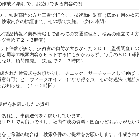
の作成／添削 で、お受けできる内容の例
方、知財部門の方と三者で打合せ。技術動向調査（広め）用の検
。検索内容の検証まで、その場で実施。（約３時間）
／製品情報／業界情報まで含めての交通整理と、検索の組立て＆
ング含めて２～３時間）
ット件数が多く、技術者の負荷が大きかったＳＤＩ（監視調査）
前と同等の検索内容がヒットするにもかかわらず、毎月のＳＤＩ報
になり、負荷軽減。（対面で２～３時間）
成された検索式をお預かりし、チェック。サーチャーとして伸ば
得意分野）と、ウィークポイントになり得る点、その対処法（勉強
をお知らせ。（１～２時間）
準備をお願いしたい資料
があれば、事前送付をお願いしています。
連ＵＲＬでも良いですし、社内作成の資料・図面などもありがたい
削をご希望の場合は、検索条件のご提示をお願いします。作成され