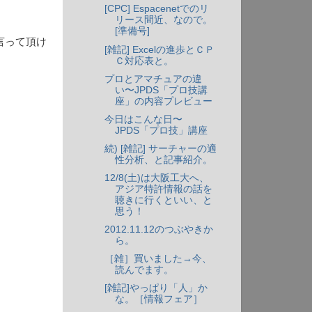
[CPC] Espacenetでのリ
リース間近、なので。
[準備号]
言って頂け
[雑記] Excelの進歩とＣＰ
Ｃ対応表と。
プロとアマチュアの違
い〜JPDS「プロ技講
座」の内容プレビュー
今日はこんな日〜
JPDS「プロ技」講座
続) [雑記] サーチャーの適
性分析、と記事紹介。
12/8(土)は大阪工大へ、
アジア特許情報の話を
聴きに行くといい、と
思う！
2012.11.12のつぶやきか
ら。
［雑］買いました→今、
読んでます。
[雑記]やっぱり「人」か
な。［情報フェア］