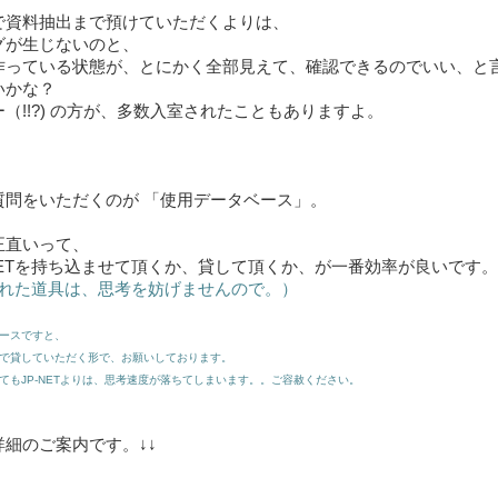
で資料抽出まで預けていただくよりは、
グが生じないのと、
作っている状態が、とにかく全部見えて、確認できるのでいい、と
いかな？
（!!?) の方が、多数入室されたこともありますよ。
質問をいただくのが 「使用データベース」。
正直いって、
NETを持ち込ませて頂くか、貸して頂くか、が一番効率が良いです。
れた道具は、思考を妨げませんので。）
ベースですと、
で貸していただく形で、お願いしております。
もJP-NETよりは、思考速度が落ちてしまいます。。ご容赦ください。
詳細のご案内です。↓↓