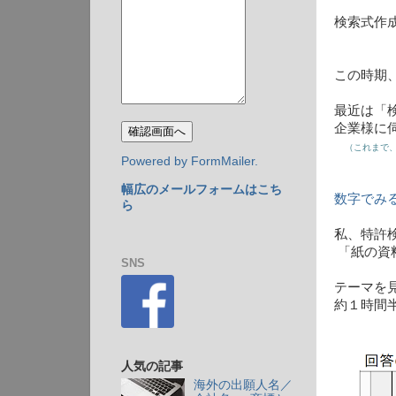
検索式作
この時期
最近は「
企業様に
（これまで、
Powered by FormMailer.
幅広のメールフォームはこち
数字でみ
ら
私、特許
「紙の資
SNS
テーマを
約１時間
人気の記事
海外の出願人名／