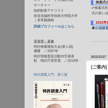
検索式
サーチャー
✔検索式作
知的財産アナリスト
式の良い
奈良先端科学技術大学院大学
｜非常勤講師
2022
詳細プロフィールはこちら
📆
出張講
受賞歴・著書
特許検索競技大会(第１回)
優勝 ／2007年
特許情報普及活動功労者表
2012/11/27
彰 特許庁長官賞 ／2018年
[ご案内
特許調査入門 第三版