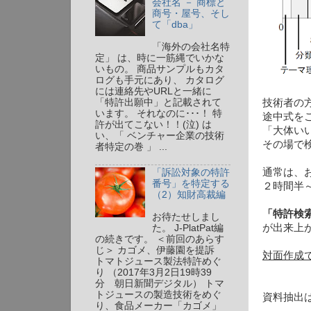
会社名 － 商標と
商号・屋号、そし
て「dba」
「海外の会社名特
定」 は、時に一筋縄でいかな
いもの。 商品サンプルもカタ
ログも手元にあり、 カタログ
には連絡先やURLと一緒に
「特許出願中」と記載されて
技術者の
います。 それなのに･･･！ 特
途中式を
許が出てこない！！(泣) は
「大体いい
い、「 ベンチャー企業の技術
その場で
者特定の巻 」 ...
通常は、
「訴訟対象の特許
番号」を特定する
２時間半
（2）知財高裁編
「特許検
お待たせしまし
が出来上
た。 J-PlatPat編
の続きです。 ＜前回のあらす
じ＞ カゴメ、伊藤園を提訴
対面作成
トマトジュース製法特許めぐ
り （2017年3月2日19時39
分 朝日新聞デジタル） トマ
トジュースの製造技術をめぐ
資料抽出
り、食品メーカー「カゴメ」