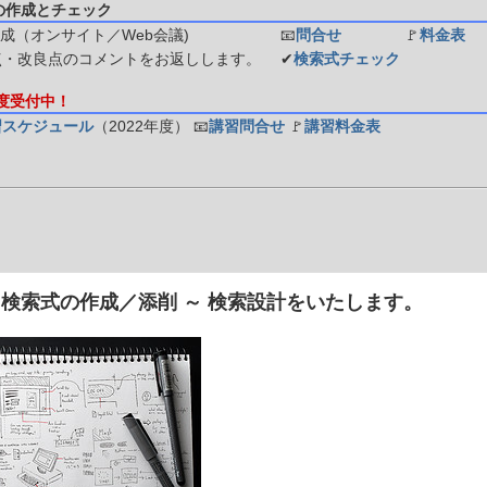
の作成とチェック
成（オンサイト／Web会議)
📧
問合せ
🚩
料金表
点・改良点のコメントをお返しします。
✔
検索式チェック
年度受付中！
習スケジュール
（2022年度）
📧
講習問合せ
🚩
講習料金表
] 検索式の作成／添削 ～ 検索設計をいたします。