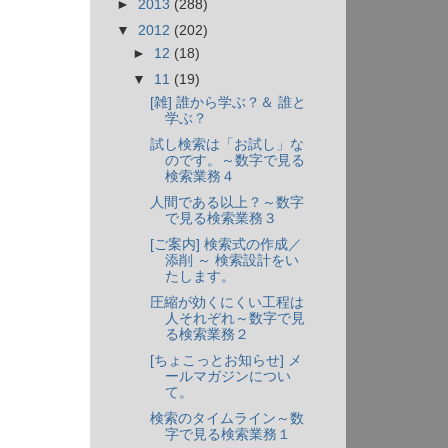
►
2013
(288)
▼
2012
(202)
►
12
(18)
▼
11
(19)
[雑] 誰から学ぶ？＆ 誰と
学ぶ？
試し検索は「お試し」な
のです。～数字で見る
検索業務４
人間である以上？～数字
で見る検索業務３
[ご案内] 検索式の作成／
添削 ～ 検索設計をい
たします。
圧縮が効くにくい工程は
人それぞれ～数字で見
る検索業務２
[ちょこっとお知らせ] メ
ールマガジンについ
て。
検索のタイムライン～数
字で見る検索業務１