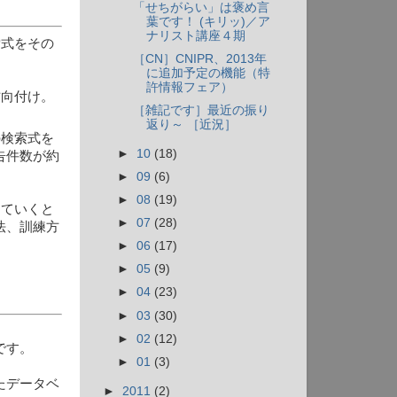
「せちがらい」は褒め言
葉です！ (キリッ)／ア
ナリスト講座４期
索式をその
［CN］CNIPR、2013年
に追加予定の機能（特
許情報フェア）
方向付け。
［雑記です］最近の振り
返り～ ［近況］
の検索式を
►
10
(18)
告件数が約
►
09
(6)
►
08
(19)
していくと
►
07
(28)
法、訓練方
►
06
(17)
►
05
(9)
►
04
(23)
►
03
(30)
►
02
(12)
です。
►
01
(3)
たデータベ
►
2011
(2)