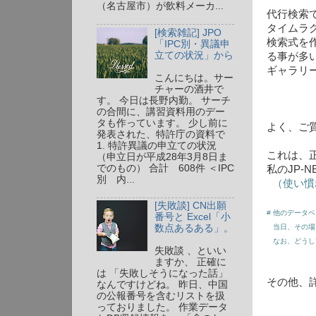
（名古屋市）が飲料メーカ...
代行検索
タイムラ
[検索雑記] JPO
検索式を
「IPC別・異議申
立ての状況」から
る事が多
ギャラリー
こんにちは。サー
チャーの酒井で
す。 今日は長野内勤。 サーチ
の合間に、講習資料用のデー
タも作っています。 少し前に
よく、ご
発表された、特許庁の資料で
1. 特許異議の申立ての状況
これは、
（申立日が平成28年3月8日ま
でのもの） 合計 608件 ＜IPC
私のJP-
別 内...
（使い慣
[失敗談] CN出願
# 他のデータ
番号と Excel「小
数点あるある」。
当日、その場
なお、どうして
失敗談 、といい
ますか、 正確に
は 「失敗しそうになった話」
その他、
なんですけどね。 昨日、中国
の公報番号を含むリストを扱
っておりました。 作業データ