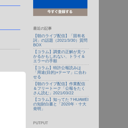
最近の記事
【朝のライブ配信】「固有名
詞」の話題（2021/3/30）質問
BOX
【コラム】調査の正解が見つ
かるかもしれない、トライ＆
エラーの手順
【コラム】特許公報読みは
「用途(目的)×テーマ」に合わ
せる
【朝のライブ配信】作業配信
＆フリートーク「公報をたく
さん読む」2021/03/22
【コラム】知ってた？HUAWEI
の知財白書と「2020年・十大
発明」
PUTPUT