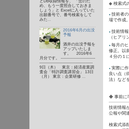
とDB収録情報を、 「念のた
◆
検索式
め、もう一度照合しておきま
しょう」と Excelに入っていた
技術者の
出願番号で、番号検索をして
●
みた...
場で作成
2016年6月の出没
技術情報
●
予報
（ヒアリ
酒井の出没予報を
毎月のヒ
●
アップいたしま
修正。以
す。 2016年6
４分の１
月分です。 ------------------------
-------------------------------------
9日（木） 東京：経済産業調
実際に作
●
査会「特許調査講習会」 13日
良い点（
（月） 東京：企業研修 ...
法）など
◆
事前に
技術情報
公報や関
検索式添