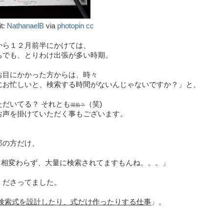
it:
NathanaelB
via
photopin
cc
から１２月前半にかけては、
ちでも、とりわけ出張が多い時期。
お目にかかった方からは、時々
にお忙しいと、検索する時間がないんじゃないですか？」と、
ただいてる？ それとも
（笑)
揶揄？
お声を掛けていただく事もございます。
部の方だけ、
相変わらず、大量に検索されてますもんね。。。」
くださってました。
検索式を設計したり、式だけ作ったりする仕事
」。