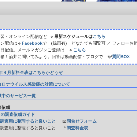
習・オンライン配信など 🔹
最新スケジュールは
こちら
ン配信は🔹
Facebook
で (録画有) どなたでも閲覧可 ／ フォローお
日配信。メールマガジンご登録は 🔹
こちら
箱！酒井に聞いてみよう。回答は動画配信・ブログで 📪
質問BOX
21年４月新料金表はこちらかどうぞ
コロナウイルス感染症の対策について
供中のサービス一覧
調査依頼
ての調査依頼ガイド
調査用に整理すると良いこと
📧
問合せフォーム
防調査用に整理すると良いこと
🚩
調査料金表