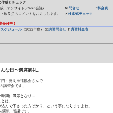
の作成とチェック
成（オンサイト／Web会議)
📧
問合せ
🚩
料金表
点・改良点のコメントをお返しします。
✔
検索式チェック
年度受付中！
習スケジュール
（2022年度）
📧
講習問合せ
🚩
講習料金表
こんな日〜満席御礼。
ノ門・発明推進協会さんで
スの講習会です。
い時期に満席となり…
ことは、
申込んで下さった方ばかり、という事になりますよね。
ら感謝、感謝です。