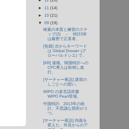
►
12
(20)
►
11
(14)
►
10
(21)
▼
09
(19)
検索の本質と練習のステ
ップ(3) － 特許DB
は厳密で正直者。
[包袋] 次からキーワード
は Global Dossier (グ
ローバルドシエ) で。
[KR] 速報。韓国特許への
CPC導入は前倒し進
行。
[サーチャー夜話] 講習の
しごとへの想い。
WIPO の多言語辞書
WIPO Pearl登場。
中国特許、2013年の統
計。不思議な箇所が２
つ。
[サーチャー夜話] 内面を
変えた、外見からのア