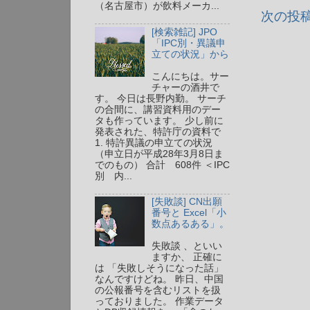
（名古屋市）が飲料メーカ...
次の投
[検索雑記] JPO
「IPC別・異議申
立ての状況」から
こんにちは。サー
チャーの酒井で
す。 今日は長野内勤。 サーチ
の合間に、講習資料用のデー
タも作っています。 少し前に
発表された、特許庁の資料で
1. 特許異議の申立ての状況
（申立日が平成28年3月8日ま
でのもの） 合計 608件 ＜IPC
別 内...
[失敗談] CN出願
番号と Excel「小
数点あるある」。
失敗談 、といい
ますか、 正確に
は 「失敗しそうになった話」
なんですけどね。 昨日、中国
の公報番号を含むリストを扱
っておりました。 作業データ