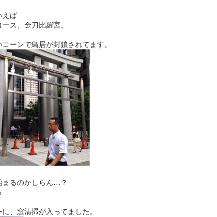
いえば
コース、
金刀比羅宮。
いコーンで鳥居が封鎖されてます。
始まるのかしらん…？
ら
ーに、窓清掃が入ってました。