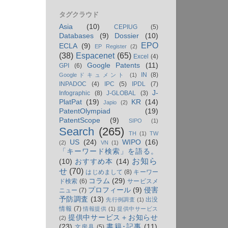
タグクラウド
Asia
(10)
CEPIUG
(5)
Databases
(9)
Dossier
(10)
EPO
ECLA
(9)
EP Register
(2)
(38)
Espacenet
(65)
Excel
(4)
Google Patents
(11)
GPI
(6)
IN
(8)
Googleドキュメント
(1)
INPADOC
(4)
IPC
(5)
IPDL
(7)
J-
Infographic
(8)
J-GLOBAL
(3)
PlatPat
(19)
KR
(14)
Japio
(2)
PatentOlympiad
(19)
PatentScope
(9)
SIPO
(1)
Search
(265)
TH
(1)
TW
US
(24)
WIPO
(16)
(2)
VN
(1)
「キーワード検索」を語る。
お知ら
(10)
おすすめ本
(14)
せ
(70)
はじめまして
(8)
キーワー
コラム
(29)
ド検索
(6)
サービスメ
プロフィール
(9)
侵害
ニュー
(7)
予防調査
(13)
出没
先行例調査
(1)
情報
(7)
情報提供
(1)
提供中サービス
提供中サービス＋お知らせ
(2)
(23)
書籍･記事
(11)
文房具
(5)