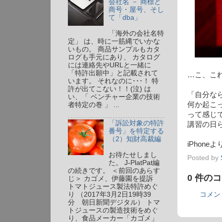
会社名 － 商標と
商号・屋号、そし
て「dba」
「海外の会社名特
定」 は、時に一筋縄でいかな
いもの。 商品サンプルもカタ
ログも手元にあり、 カタログ
には連絡先やURLと一緒に
「特許出願中」と記載されて
…こ、これ
います。 それなのに･･･！ 特
許が出てこない！！(泣) は
「自分な
い、「 ベンチャー企業の技術
何か起こ
者特定の巻 」 ...
って感じ
「訴訟対象の特許
講習の日ら
番号」を特定する
（2）知財高裁編
iPhone
お待たせしまし
Posted by
た。 J-PlatPat編
の続きです。 ＜前回のあらす
0 件の
じ＞ カゴメ、伊藤園を提訴
トマトジュース製法特許めぐ
り （2017年3月2日19時39
コメン
分 朝日新聞デジタル） トマ
トジュースの製造技術をめぐ
り、食品メーカー「カゴメ」