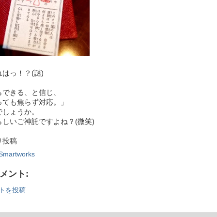
はっ！？(謎)
らできる、と信じ、
っても焦らず対応。」
でしょうか。
しいご神託ですよね？(微笑)
より投稿
Smartworks
コメント:
トを投稿