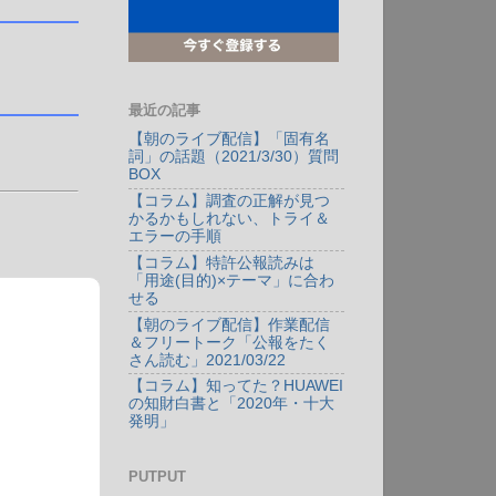
最近の記事
【朝のライブ配信】「固有名
詞」の話題（2021/3/30）質問
BOX
【コラム】調査の正解が見つ
かるかもしれない、トライ＆
エラーの手順
【コラム】特許公報読みは
「用途(目的)×テーマ」に合わ
せる
【朝のライブ配信】作業配信
＆フリートーク「公報をたく
さん読む」2021/03/22
【コラム】知ってた？HUAWEI
の知財白書と「2020年・十大
発明」
PUTPUT