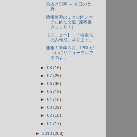
息抜き記事 ～ 今日の長
野。
情報検索のミクロ的／マ
クロ的な文脈 (原稿書
きました！)
【メニュー】 「検索式
のみ作成」承ります。
速報！来年３月、IPDLが
ついにリニューアルで
すのよ。
►
08
(16)
►
07
(26)
►
06
(36)
►
05
(19)
►
04
(18)
►
03
(22)
►
02
(18)
►
01
(17)
►
2013
(288)