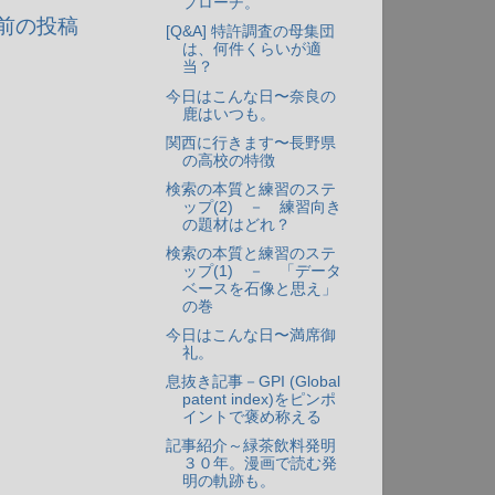
プローチ。
前の投稿
[Q&A] 特許調査の母集団
は、何件くらいが適
当？
今日はこんな日〜奈良の
鹿はいつも。
関西に行きます〜長野県
の高校の特徴
検索の本質と練習のステ
ップ(2) － 練習向き
の題材はどれ？
検索の本質と練習のステ
ップ(1) － 「データ
ベースを石像と思え」
の巻
今日はこんな日〜満席御
礼。
息抜き記事－GPI (Global
patent index)をピンポ
イントで褒め称える
記事紹介～緑茶飲料発明
３０年。漫画で読む発
明の軌跡も。