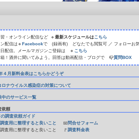
習・オンライン配信など 🔹
最新スケジュールは
こちら
ン配信は🔹
Facebook
で (録画有) どなたでも閲覧可 ／ フォローお
日配信。メールマガジンご登録は 🔹
こちら
箱！酒井に聞いてみよう。回答は動画配信・ブログで 📪
質問BOX
21年４月新料金表はこちらかどうぞ
コロナウイルス感染症の対策について
供中のサービス一覧
調査依頼
ての調査依頼ガイド
調査用に整理すると良いこと
📧
問合せフォーム
防調査用に整理すると良いこと
🚩
調査料金表