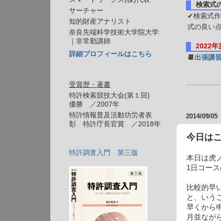
検索式
サーチャー
✔検索式作
知的財産アナリスト
式の良い
奈良先端科学技術大学院大学
｜非常勤講師
2022
詳細プロフィールはこちら
📆
出張講
受賞歴・著書
特許検索競技大会(第１回)
優勝 ／2007年
特許情報普及活動功労者表
2014/09/05
彰 特許庁長官賞 ／2018年
今日は
特許調査入門 第三版
本日は虎
1日コー
比較的早
と、いう
早くから
月並なが