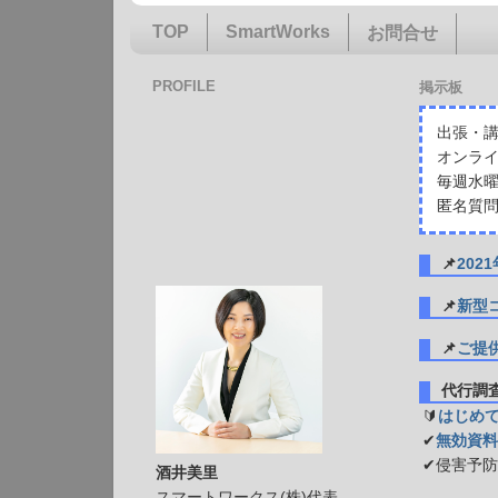
TOP
SmartWorks
お問合せ
PROFILE
掲示板
出張・講
オンライ
毎週水曜
匿名質問
📌
20
📌
新型
📌
ご提
代行
🔰
はじめ
✔
無効資料
✔侵害予
酒井美里
スマートワークス(株)代表