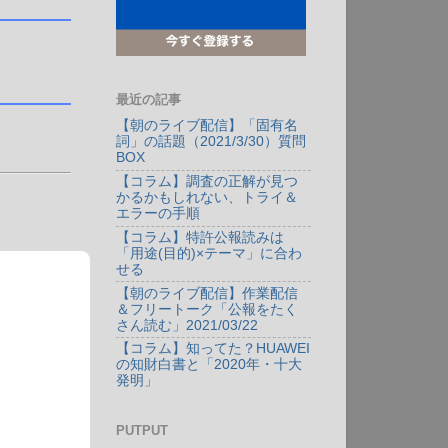
最近の記事
【朝のライブ配信】「固有名
詞」の話題（2021/3/30）質問
BOX
【コラム】調査の正解が見つ
かるかもしれない、トライ＆
エラーの手順
【コラム】特許公報読みは
「用途(目的)×テーマ」に合わ
せる
【朝のライブ配信】作業配信
＆フリートーク「公報をたく
さん読む」2021/03/22
【コラム】知ってた？HUAWEI
の知財白書と「2020年・十大
発明」
PUTPUT