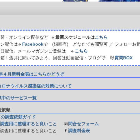
習・オンライン配信など 🔹
最新スケジュールは
こちら
ン配信は🔹
Facebook
で (録画有) どなたでも閲覧可 ／ フォローお
日配信。メールマガジンご登録は 🔹
こちら
箱！酒井に聞いてみよう。回答は動画配信・ブログで 📪
質問BOX
21年４月新料金表はこちらかどうぞ
コロナウイルス感染症の対策について
供中のサービス一覧
調査依頼
ての調査依頼ガイド
調査用に整理すると良いこと
📧
問合せフォーム
防調査用に整理すると良いこと
🚩
調査料金表