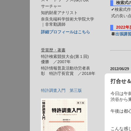
検索式
サーチャー
✔検索式作
知的財産アナリスト
式の良い
奈良先端科学技術大学院大学
｜非常勤講師
2022
詳細プロフィールはこちら
📆
出張講
受賞歴・著書
特許検索競技大会(第１回)
優勝 ／2007年
特許情報普及活動功労者表
2012/06/29
彰 特許庁長官賞 ／2018年
打合せ＆
特許調査入門 第三版
今日は午
渋谷から
午後は都
こんな感