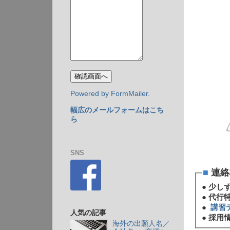
Powered by FormMailer.
幅広のメールフォームはこち
ら
SNS
■
連絡
●
少し
●
代行
●
講習
人気の記事
●
採用情
海外の出願人名／