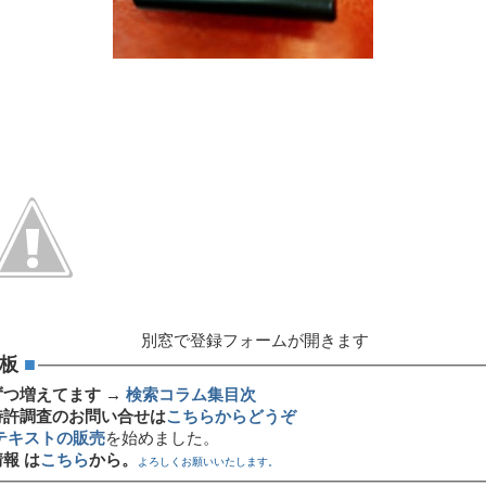
別窓で登録フォームが開きます
板
■
ずつ増えてます →
検索コラム集目次
特許調査のお問い合せは
こちらからどうぞ
テキストの販売
を始めました。
報 は
こちら
から。
よろしくお願いいたします。