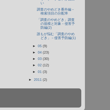
い
調査のやめどき番外編－
検索項目の分配率
「調査のやめどき」調査
の規模と対象－侵害予
防編(2)
誰もが悩む「調査のやめ
どき」－侵害予防編(1)
►
05
(9)
►
04
(23)
►
03
(30)
►
02
(12)
►
01
(3)
►
2011
(2)