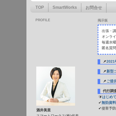
TOP
SmartWorks
お問合せ
PROFILE
掲示板
出張・講
オンライ
毎週水曜
匿名質問
📌
20
📌
新型
📌
ご提
代行
🔰
はじめ
✔
無効資料
✔侵害予
酒井美里
スマートワークス(株)代表