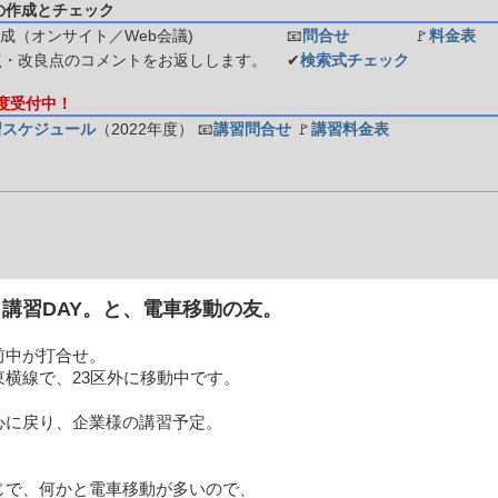
の作成とチェック
成（オンサイト／Web会議)
📧
問合せ
🚩
料金表
点・改良点のコメントをお返しします。
✔
検索式チェック
年度受付中！
習スケジュール
（2022年度）
📧
講習問合せ
🚩
講習料金表
講習DAY。と、電車移動の友。
前中が打合せ。
東横線で、23区外に移動中です。
心に戻り、企業様の講習予定。
じで、何かと電車移動が多いので、