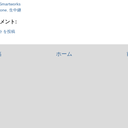
Smartworks
hone
,
生中継
コメント:
トを投稿
稿
ホーム