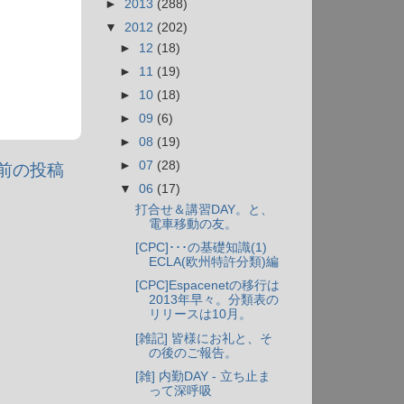
►
2013
(288)
▼
2012
(202)
►
12
(18)
►
11
(19)
►
10
(18)
►
09
(6)
►
08
(19)
►
07
(28)
前の投稿
▼
06
(17)
打合せ＆講習DAY。と、
電車移動の友。
[CPC]･･･の基礎知識(1)
ECLA(欧州特許分類)編
[CPC]Espacenetの移行は
2013年早々。分類表の
リリースは10月。
[雑記] 皆様にお礼と、そ
の後のご報告。
[雑] 内勤DAY - 立ち止ま
って深呼吸