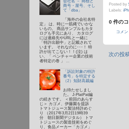
会社名 － 商標と
Posted by
商号・屋号、そし
て「dba」
Labels:
iP
「海外の会社名特
0 件の
定」 は、時に一筋縄でいかな
いもの。 商品サンプルもカタ
コメン
ログも手元にあり、 カタログ
には連絡先やURLと一緒に
「特許出願中」と記載されて
います。 それなのに･･･！ 特
許が出てこない！！(泣) は
次の投
い、「 ベンチャー企業の技術
者特定の巻 」 ...
「訴訟対象の特許
番号」を特定する
（2）知財高裁編
お待たせしまし
た。 J-PlatPat編
の続きです。 ＜前回のあらす
じ＞ カゴメ、伊藤園を提訴
トマトジュース製法特許めぐ
り （2017年3月2日19時39
分 朝日新聞デジタル） トマ
トジュースの製造技術をめぐ
り、食品メーカー「カゴメ」