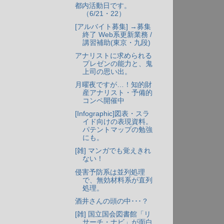
都内活動日です。
（6/21・22）
[アルバイト募集] →募集
終了 Web系更新業務 /
講習補助(東京・九段)
アナリストに求められる
プレゼンの能力と、鬼
上司の思い出。
月曜夜ですが…！知的財
産アナリスト・予備的
コンペ開催中
[Infographic]図表・スラ
イド向けの表現資料。
パテントマップの勉強
にも。
[雑] マンガでも覚えきれ
ない！
侵害予防系は並列処理
で、無効材料系が直列
処理。
酒井さんの頭の中･･･？
[雑] 国立国会図書館「リ
サーチ・ナビ」が面白