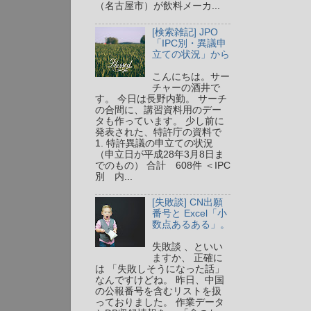
（名古屋市）が飲料メーカ...
[検索雑記] JPO
「IPC別・異議申
立ての状況」から
こんにちは。サー
チャーの酒井で
す。 今日は長野内勤。 サーチ
の合間に、講習資料用のデー
タも作っています。 少し前に
発表された、特許庁の資料で
1. 特許異議の申立ての状況
（申立日が平成28年3月8日ま
でのもの） 合計 608件 ＜IPC
別 内...
[失敗談] CN出願
番号と Excel「小
数点あるある」。
失敗談 、といい
ますか、 正確に
は 「失敗しそうになった話」
なんですけどね。 昨日、中国
の公報番号を含むリストを扱
っておりました。 作業データ