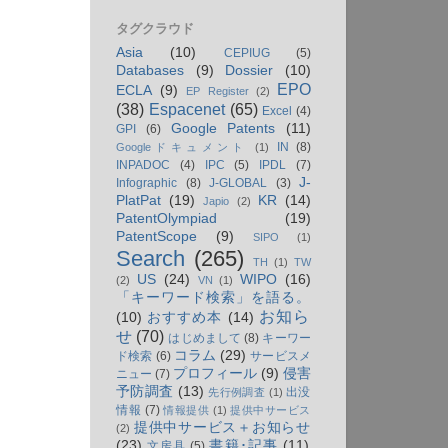
タグクラウド
Asia
(10)
CEPIUG
(5)
Databases
(9)
Dossier
(10)
EPO
ECLA
(9)
EP Register
(2)
(38)
Espacenet
(65)
Excel
(4)
Google Patents
(11)
GPI
(6)
IN
(8)
Googleドキュメント
(1)
INPADOC
(4)
IPC
(5)
IPDL
(7)
J-
Infographic
(8)
J-GLOBAL
(3)
PlatPat
(19)
KR
(14)
Japio
(2)
PatentOlympiad
(19)
PatentScope
(9)
SIPO
(1)
Search
(265)
TH
(1)
TW
US
(24)
WIPO
(16)
(2)
VN
(1)
「キーワード検索」を語る。
お知ら
(10)
おすすめ本
(14)
せ
(70)
はじめまして
(8)
キーワー
コラム
(29)
ド検索
(6)
サービスメ
プロフィール
(9)
侵害
ニュー
(7)
予防調査
(13)
出没
先行例調査
(1)
情報
(7)
情報提供
(1)
提供中サービス
提供中サービス＋お知らせ
(2)
(23)
書籍･記事
(11)
文房具
(5)