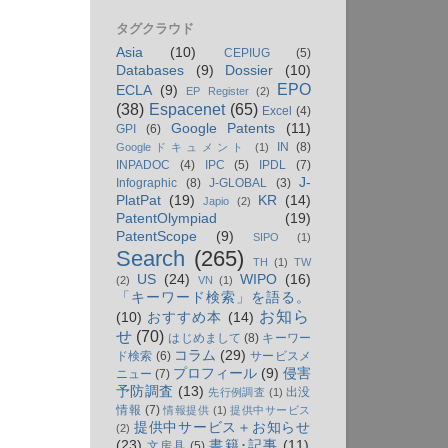
タグクラウド
Asia
(10)
CEPIUG
(5)
Databases
(9)
Dossier
(10)
EPO
ECLA
(9)
EP Register
(2)
(38)
Espacenet
(65)
Excel
(4)
Google Patents
(11)
GPI
(6)
IN
(8)
Googleドキュメント
(1)
INPADOC
(4)
IPC
(5)
IPDL
(7)
J-
Infographic
(8)
J-GLOBAL
(3)
PlatPat
(19)
KR
(14)
Japio
(2)
PatentOlympiad
(19)
PatentScope
(9)
SIPO
(1)
Search
(265)
TH
(1)
TW
US
(24)
WIPO
(16)
(2)
VN
(1)
「キーワード検索」を語る。
お知ら
(10)
おすすめ本
(14)
せ
(70)
はじめまして
(8)
キーワー
コラム
(29)
ド検索
(6)
サービスメ
プロフィール
(9)
侵害
ニュー
(7)
予防調査
(13)
出没
先行例調査
(1)
情報
(7)
情報提供
(1)
提供中サービス
提供中サービス＋お知らせ
(2)
(23)
書籍･記事
(11)
文房具
(5)