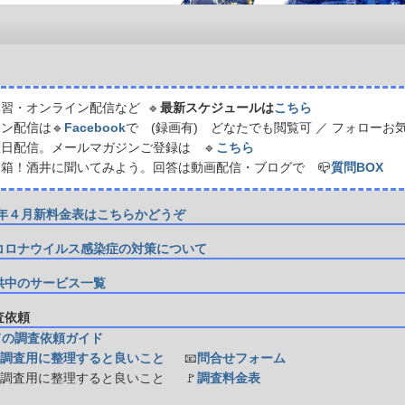
習・オンライン配信など 🔹
最新スケジュールは
こちら
ン配信は🔹
Facebook
で (録画有) どなたでも閲覧可 ／ フォローお
日配信。メールマガジンご登録は 🔹
こちら
箱！酒井に聞いてみよう。回答は動画配信・ブログで 📪
質問BOX
21年４月新料金表はこちらかどうぞ
コロナウイルス感染症の対策について
供中のサービス一覧
調査依頼
ての調査依頼ガイド
調査用に整理すると良いこと
📧
問合せフォーム
防調査用に整理すると良いこと
🚩
調査料金表