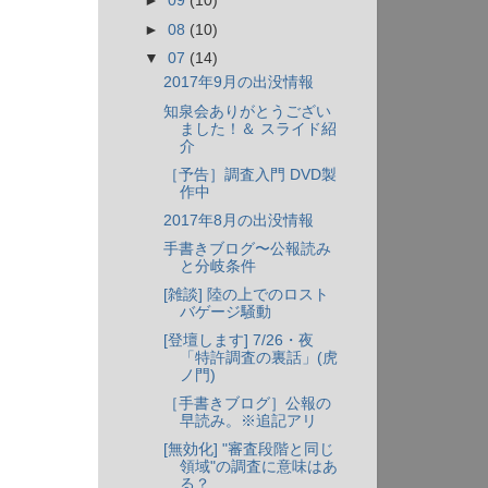
►
09
(10)
►
08
(10)
▼
07
(14)
2017年9月の出没情報
知泉会ありがとうござい
ました！＆ スライド紹
介
［予告］調査入門 DVD製
作中
2017年8月の出没情報
手書きブログ〜公報読み
と分岐条件
[雑談] 陸の上でのロスト
バゲージ騒動
[登壇します] 7/26・夜
「特許調査の裏話」(虎
ノ門)
［手書きブログ］公報の
早読み。※追記アリ
[無効化] "審査段階と同じ
領域"の調査に意味はあ
る？