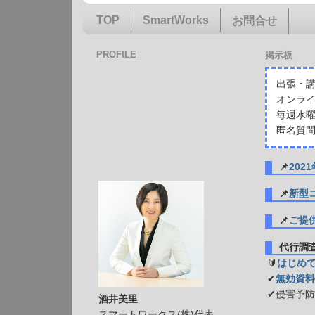
TOP
SmartWorks
お問合せ
PROFILE
掲示板
出張・講
オンライ
毎週水曜
匿名質問
📌
20
📌
新型
📌
ご提
代行
🔰
はじめ
✔
無効資料
✔侵害予
酒井美里
スマートワークス(株)代表