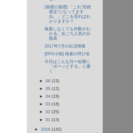
[基礎の基礎] 「これ"拒絶
査定”になってます
ね。」どこを見ればわ
かりますか？
検索しなくても件数がわ
かる。近ごろ人気の分
類表
2017年7月の出没情報
[EPO小咄] 検索の呼び名
今日はこんな日〜短冊に
「ボーッとする」と書
く
►
06
(13)
►
05
(12)
►
04
(19)
►
03
(18)
►
02
(25)
►
01
(13)
►
2016
(142)