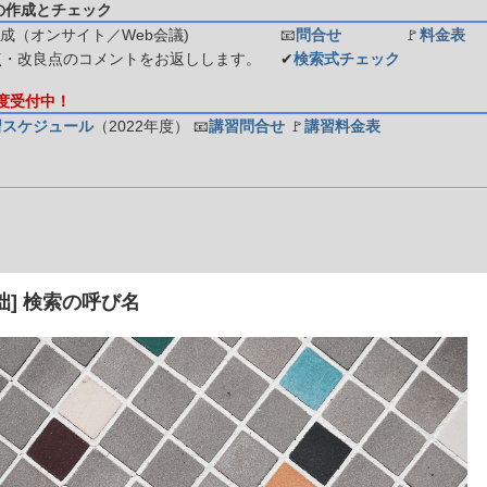
の作成とチェック
成（オンサイト／Web会議)
📧
問合せ
🚩
料金表
点・改良点のコメントをお返しします。
✔
検索式チェック
年度受付中！
習スケジュール
（2022年度）
📧
講習問合せ
🚩
講習料金表
小咄] 検索の呼び名