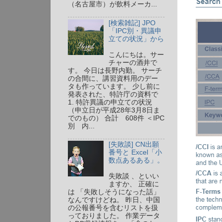
（名古屋市）が飲料メーカ...
[検索雑記] JPO
「IPC別・異議申
立ての状況」から
こんにちは。サー
チャーの酒井で
す。 今日は長野内勤。 サーチ
の合間に、講習資料用のデー
タも作っています。 少し前に
発表された、特許庁の資料で
1. 特許異議の申立ての状況
（申立日が平成28年3月8日ま
でのもの） 合計 608件 ＜IPC
別 内...
[失敗談] CN出願
番号と Excel「小
数点あるある」。
失敗談 、といい
ますか、 正確に
は 「失敗しそうになった話」
なんですけどね。 昨日、中国
の公報番号を含むリストを扱
っておりました。 作業データ