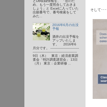
とDB収録情報を、 「念のた
め、もう一度照合しておきま
しょう」と Excelに入っていた
そして･･･
出願番号で、番号検索をして
みた...
2016年6月の出没
予報
酒井の出没予報を
アップいたしま
す。 2016年6
月分です。 ------------------------
-------------------------------------
9日（木） 東京：経済産業調
査会「特許調査講習会」 13日
（月） 東京：企業研修 ...