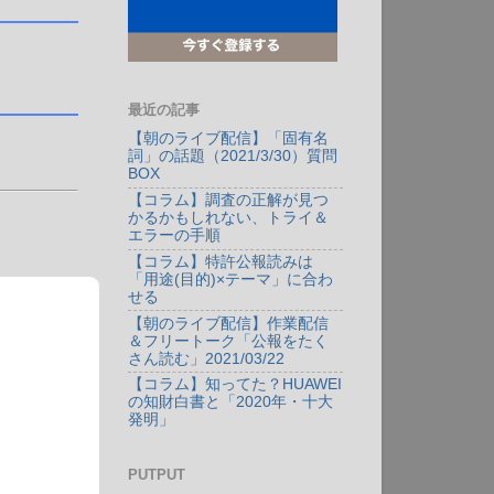
最近の記事
【朝のライブ配信】「固有名
詞」の話題（2021/3/30）質問
BOX
【コラム】調査の正解が見つ
かるかもしれない、トライ＆
エラーの手順
【コラム】特許公報読みは
「用途(目的)×テーマ」に合わ
せる
【朝のライブ配信】作業配信
＆フリートーク「公報をたく
さん読む」2021/03/22
【コラム】知ってた？HUAWEI
の知財白書と「2020年・十大
発明」
PUTPUT