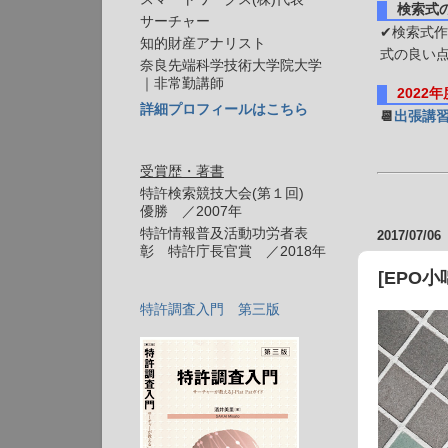
検索式
サーチャー
✔検索式作
知的財産アナリスト
式の良い
奈良先端科学技術大学院大学
｜非常勤講師
2022
詳細プロフィールはこちら
📆
出張講
受賞歴・著書
特許検索競技大会(第１回)
優勝 ／2007年
特許情報普及活動功労者表
2017/07/06
彰 特許庁長官賞 ／2018年
[EPO
特許調査入門 第三版