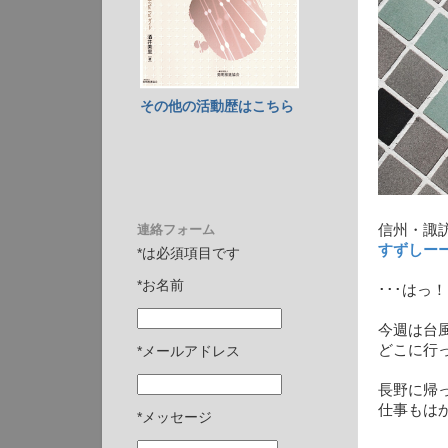
その他の活動歴はこちら
連絡フォーム
信州・諏
すずしー
*は必須項目です
*お名前
･･･はっ
今週は台
どこに行
*メールアドレス
長野に帰
仕事もは
*メッセージ