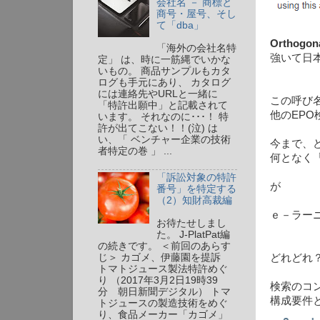
会社名 － 商標と
商号・屋号、そし
て「dba」
Orthogona
「海外の会社名特
強いて日
定」 は、時に一筋縄でいかな
いもの。 商品サンプルもカタ
ログも手元にあり、 カタログ
には連絡先やURLと一緒に
この呼び
「特許出願中」と記載されて
他のEP
います。 それなのに･･･！ 特
許が出てこない！！(泣) は
い、「 ベンチャー企業の技術
今まで、
者特定の巻 」 ...
何となく
「訴訟対象の特許
が
番号」を特定する
（2）知財高裁編
ｅ－ラー
お待たせしまし
た。 J-PlatPat編
の続きです。 ＜前回のあらす
どれどれ
じ＞ カゴメ、伊藤園を提訴
トマトジュース製法特許めぐ
り （2017年3月2日19時39
検索のコ
分 朝日新聞デジタル） トマ
構成要件
トジュースの製造技術をめぐ
り、食品メーカー「カゴメ」