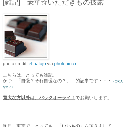
[雑記] 豪華☆いただきもの披露
photo credit:
el patojo
via
photopin
cc
こちらは、とっても雑記。
かつ 「自慢？それ自慢なの？」 的記事です・・・
（ごめん
なさい）
寛大な方以外は、バックオーライ！
でお願いします。
昨日、東京で、とっても
「いいもの」
を頂きまして、