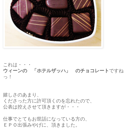
これは・・・
ウィーンの 「ホテルザッハ」 のチョコレート
ですね
っ！
嬉しさのあまり、
くださった方に許可頂くのを忘れたので、
公表は控えさせて頂きますが・・・
仕事でとてもお世話になっている方の、
ＥＰＯ出張みやげに、頂きました。