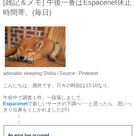
[雑記＆メモ] 午後一番はEspacenet休止
時間帯。(毎日)
adorable sleeping Shiba / Source : Pinterest
こんにちは、酒井です。只今の時刻は13:10なり。
午前中で調査１件、一段落しまして、
Espacenet
で新しいサーチの下調べ･･･と思ったら、思いっ
きり出鼻をくじかれました(汗)
↓
↓
An error has occurred