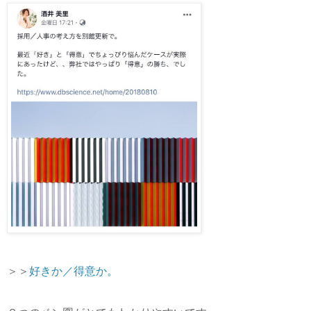
＞＞
好きか／得意か。