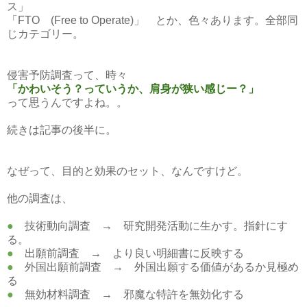
ス」
「FTO (Free to Operate)」 とか、色々あります。全部同
じカテゴリー。
侵害予防調査って、時々
「かわいそう？っていうか、肩身が狭い感じー？」
って思うんですよね。。
続きは記事の後半に。
なぜって、目的と効果のセット、なんですけど。
他の調査は、
●
技術動向調査 → 研究開発活動に生かす。指針にす
る。
●
出願前調査 → より良い明細書に反映する
●
外国出願前調査 → 外国出願する価値があるか見極め
る
●
無効材料調査 → 邪魔な特許を無効化する