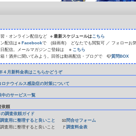
習・オンライン配信など 🔹
最新スケジュールは
こちら
ン配信は🔹
Facebook
で (録画有) どなたでも閲覧可 ／ フォローお
日配信。メールマガジンご登録は 🔹
こちら
箱！酒井に聞いてみよう。回答は動画配信・ブログで 📪
質問BOX
21年４月新料金表はこちらかどうぞ
コロナウイルス感染症の対策について
供中のサービス一覧
調査依頼
ての調査依頼ガイド
調査用に整理すると良いこと
📧
問合せフォーム
防調査用に整理すると良いこと
🚩
調査料金表