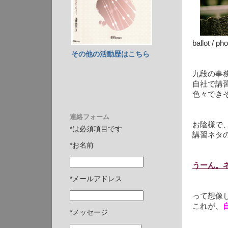
ballot / ph
その他の活動歴はこちら
九段の事
自社で講
色々でき
連絡フォーム
お陰様で
*は必須項目です
講習ネタ
*お名前
うーん。
*メールアドレス
って想像
これが、
*メッセージ