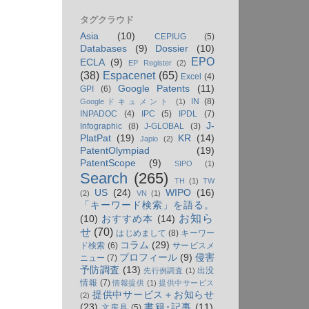
タグクラウド
Asia
(10)
CEPIUG
(5)
Databases
(9)
Dossier
(10)
EPO
ECLA
(9)
EP Register
(2)
(38)
Espacenet
(65)
Excel
(4)
Google Patents
(11)
GPI
(6)
IN
(8)
Googleドキュメント
(1)
INPADOC
(4)
IPC
(5)
IPDL
(7)
J-
Infographic
(8)
J-GLOBAL
(3)
PlatPat
(19)
KR
(14)
Japio
(2)
PatentOlympiad
(19)
PatentScope
(9)
SIPO
(1)
Search
(265)
TH
(1)
TW
US
(24)
WIPO
(16)
(2)
VN
(1)
「キーワード検索」を語る。
お知ら
(10)
おすすめ本
(14)
せ
(70)
はじめまして
(8)
キーワー
コラム
(29)
ド検索
(6)
サービスメ
プロフィール
(9)
侵害
ニュー
(7)
予防調査
(13)
出没
先行例調査
(1)
情報
(7)
情報提供
(1)
提供中サービス
提供中サービス＋お知らせ
(2)
(23)
書籍･記事
(11)
文房具
(5)