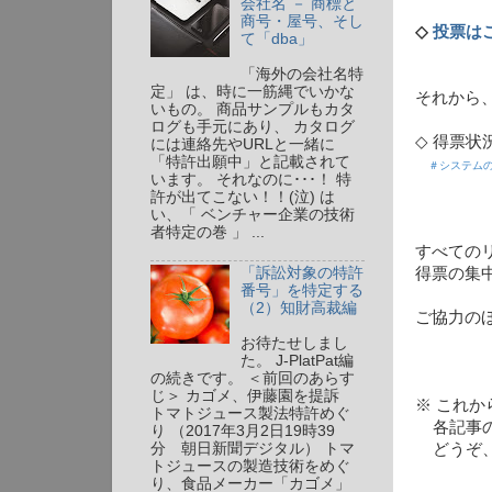
会社名 － 商標と
商号・屋号、そし
◇
投票は
て「dba」
「海外の会社名特
定」 は、時に一筋縄でいかな
それから
いもの。 商品サンプルもカタ
ログも手元にあり、 カタログ
◇ 得票状況
には連絡先やURLと一緒に
「特許出願中」と記載されて
＃システムの
います。 それなのに･･･！ 特
許が出てこない！！(泣) は
い、「 ベンチャー企業の技術
者特定の巻 」 ...
すべての
得票の集
「訴訟対象の特許
番号」を特定する
（2）知財高裁編
ご協力の
お待たせしまし
た。 J-PlatPat編
の続きです。 ＜前回のあらす
じ＞ カゴメ、伊藤園を提訴
※ これ
トマトジュース製法特許めぐ
各記事の
り （2017年3月2日19時39
どうぞ、
分 朝日新聞デジタル） トマ
トジュースの製造技術をめぐ
り、食品メーカー「カゴメ」