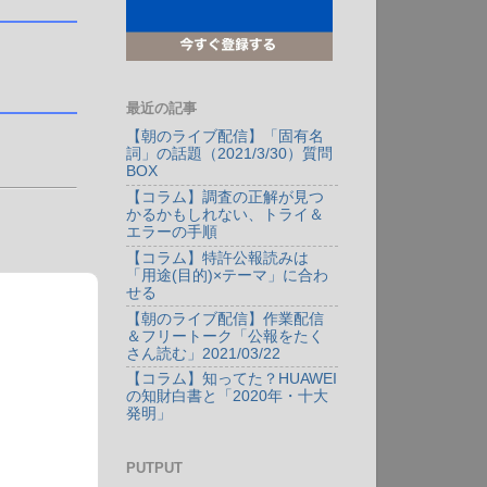
最近の記事
【朝のライブ配信】「固有名
詞」の話題（2021/3/30）質問
BOX
【コラム】調査の正解が見つ
かるかもしれない、トライ＆
エラーの手順
【コラム】特許公報読みは
「用途(目的)×テーマ」に合わ
せる
【朝のライブ配信】作業配信
＆フリートーク「公報をたく
さん読む」2021/03/22
【コラム】知ってた？HUAWEI
の知財白書と「2020年・十大
発明」
PUTPUT