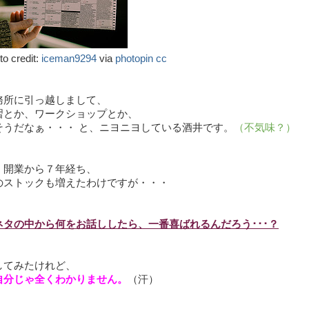
oto credit:
iceman9294
via
photopin
cc
務所に引っ越しまして、
習とか、ワークショップとか、
そうだなぁ・・・ と、ニヨニヨしている酒井です。
（不気味？）
、開業から７年経ち、
のストックも増えたわけですが・・・
ネタの中から何をお話ししたら、一番喜ばれるんだろう･･･？
してみたけれど、
自分じゃ全くわかりません。
（汗）