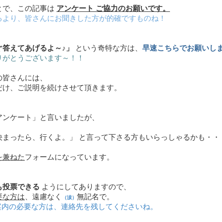
とで、この記事は
アンケート ご協力のお願いです。
るより、皆さんにお聞きした方が的確ですものね！
ぐ答えてあげるよ～♪」
という奇特な方は、
早速こちらでお願いし
りがとうございます～！！
の皆さんには、
だけ、ご説明を続けさせて頂きます。
アンケート」と言いましたが、
決まったら、行くよ。」 と言って下さる方もいらっしゃるかも・・
を兼ねた
フォームになっています。
も投票できる
ようにしてありますので、
要な方は
、遠慮なく
無記名で。
（涙）
案内の必要な方は、連絡先を残してくださいね。