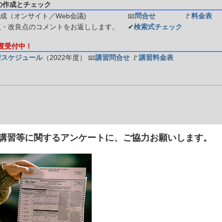
の作成とチェック
成（オンサイト／Web会議)
📧
問合せ
🚩
料金表
点・改良点のコメントをお返しします。
✔
検索式チェック
年度受付中！
習スケジュール
（2022年度）
📧
講習問合せ
🚩
講習料金表
]講習等に関するアンケートに、ご協力お願いします。