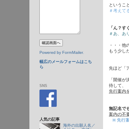
というこ
＃考えて
「ん？す
＃あ、あ
・・・他
もう少し
Powered by FormMailer.
幅広のメールフォームはこち
ら
先ほど「
「開催が
待して、
SNS
先行案内
無記名で
案内の不
人気の記事
※ 先行
海外の出願人名／