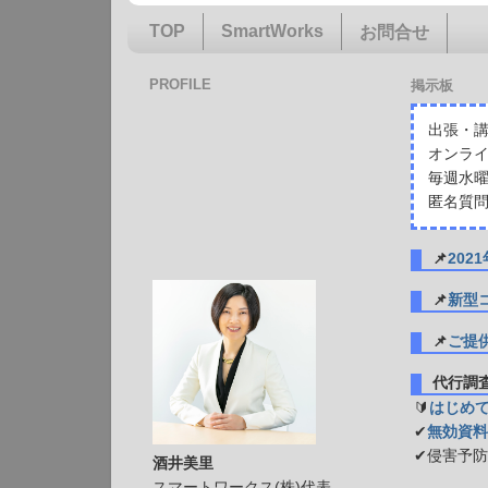
TOP
SmartWorks
お問合せ
PROFILE
掲示板
出張・講
オンライ
毎週水曜
匿名質問
📌
20
📌
新型
📌
ご提
代行
🔰
はじめ
✔
無効資料
✔侵害予
酒井美里
スマートワークス(株)代表