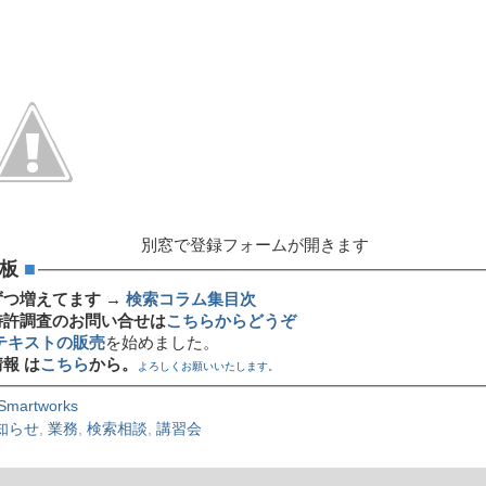
別窓で登録フォームが開きます
板
■
ずつ増えてます →
検索コラム集目次
特許調査のお問い合せは
こちらからどうぞ
テキストの販売
を始めました。
報 は
こちら
から。
よろしくお願いいたします。
Smartworks
知らせ
,
業務
,
検索相談
,
講習会