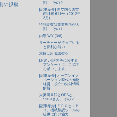
割 － その２
前の投稿
[記事紹介] 国立国会図書
館月報 611号（2012年
2月)
特許調査は事前思考が８
割 － その１
内勤DAY (3/8)
サーチャーが持っている
と便利な能力
本日は出張講習☆
[お願い]講習等に関する
アンケートに、ご協力
お願いします。
[記事紹介] オープンイノ
ベーション時代の知財
経営に役立つ知財情報
解析
大英図書館とOPSと、
Steveさん。その２
[記事紹介] ＥＰＯとＪＰ
Ｏ、機械翻訳ツールの
提供に向け協力