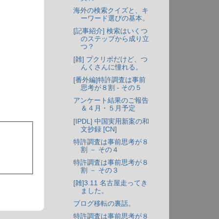
海外の検索クイズと、キ
ーワード選びの基本。
[記事紹介] 検索はいくつ
のステップから成り立
つ？
[雑] プクリポだけど、つ
んくさんに憧れる。
[番外編]特許調査は事前
思考が８割 - その５
アンケート結果のご報告
＆４月・５月予定
[IPDL] 中国実用新案の和
文抄録 [CN]
特許調査は事前思考が８
割 － その４
特許調査は事前思考が８
割 － その３
[雑]3.11 名古屋走ってき
ました。
ブログ移転の裏話。
特許調査は事前思考が８