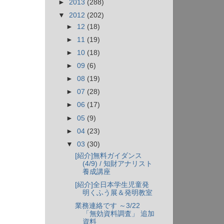
►
2013
(288)
▼
2012
(202)
►
12
(18)
►
11
(19)
►
10
(18)
►
09
(6)
►
08
(19)
►
07
(28)
►
06
(17)
►
05
(9)
►
04
(23)
▼
03
(30)
[紹介]無料ガイダンス
(4/9) / 知財アナリスト
養成講座
[紹介]全日本学生児童発
明くふう展＆発明教室
。
業務連絡です ～3/22
「無効資料調査」 追加
資料