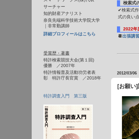
検索式
サーチャー
✔検索式作
知的財産アナリスト
式の良い
奈良先端科学技術大学院大学
｜非常勤講師
2022
詳細プロフィールはこちら
📆
出張講
受賞歴・著書
特許検索競技大会(第１回)
優勝 ／2007年
特許情報普及活動功労者表
2012/03/06
彰 特許庁長官賞 ／2018年
[お願い
特許調査入門 第三版