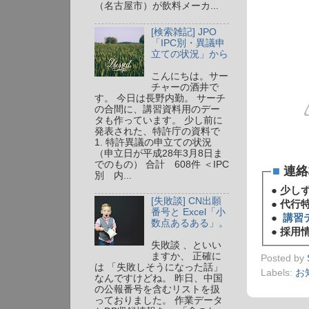
（名古屋市）が飲料メーカ...
[検索雑記] JPO
「IPC別・異議申
立ての状況」から
こんにちは。サー
チャーの酒井で
す。 今日は長野内勤。 サーチ
の合間に、講習資料用のデー
タも作っています。 少し前に
発表された、特許庁の資料で
1. 特許異議の申立ての状況
（申立日が平成28年3月8日ま
でのもの） 合計 608件 ＜IPC
■
連絡
別 内...
●
少し
[失敗談] CN出願
●
代行
番号と Excel「小
●
講習
数点あるある」。
●
採用情
失敗談 、といい
ますか、 正確に
Posted by
は 「失敗しそうになった話」
Labels:
お
なんですけどね。 昨日、中国
の公報番号を含むリストを扱
っておりました。 作業データ