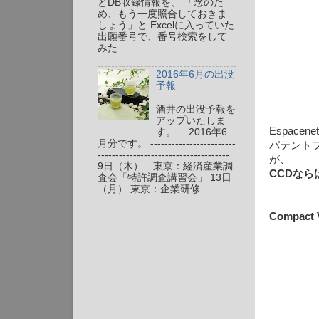
とDB収録情報を、 「念のた
め、もう一度照合しておきま
しょう」と Excelに入っていた
出願番号で、番号検索をして
みた...
2016年6月の出没
予報
酒井の出没予報を
アップいたしま
Espace
す。 2016年6
月分です。 ------------------------
パテント
-------------------------------------
が、
9日（木） 東京：経済産業調
CCDな
査会「特許調査講習会」 13日
（月） 東京：企業研修 ...
Compact 