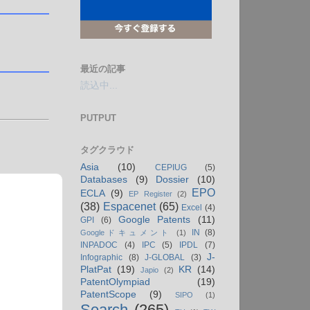
最近の記事
読込中...
PUTPUT
タグクラウド
Asia
(10)
CEPIUG
(5)
Databases
(9)
Dossier
(10)
EPO
ECLA
(9)
EP Register
(2)
(38)
Espacenet
(65)
Excel
(4)
Google Patents
(11)
GPI
(6)
IN
(8)
Googleドキュメント
(1)
INPADOC
(4)
IPC
(5)
IPDL
(7)
J-
Infographic
(8)
J-GLOBAL
(3)
PlatPat
(19)
KR
(14)
Japio
(2)
PatentOlympiad
(19)
PatentScope
(9)
SIPO
(1)
Search
(265)