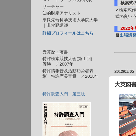
検索式
サーチャー
✔検索式作
知的財産アナリスト
式の良い
奈良先端科学技術大学院大学
｜非常勤講師
2022
詳細プロフィールはこちら
📆
出張講
受賞歴・著書
特許検索競技大会(第１回)
優勝 ／2007年
特許情報普及活動功労者表
2012/03/05
彰 特許庁長官賞 ／2018年
大英図書
特許調査入門 第三版