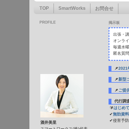
TOP
SmartWorks
お問合せ
PROFILE
掲示板
出張・講
オンライ
毎週水曜
匿名質問
📌
20
📌
新型
📌
ご提
代行
🔰
はじめ
✔
無効資料
✔侵害予
酒井美里
スマートワークス(株)代表