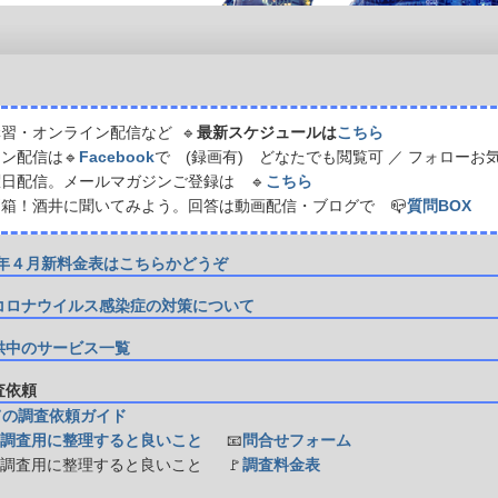
習・オンライン配信など 🔹
最新スケジュールは
こちら
ン配信は🔹
Facebook
で (録画有) どなたでも閲覧可 ／ フォローお
日配信。メールマガジンご登録は 🔹
こちら
箱！酒井に聞いてみよう。回答は動画配信・ブログで 📪
質問BOX
21年４月新料金表はこちらかどうぞ
コロナウイルス感染症の対策について
供中のサービス一覧
調査依頼
ての調査依頼ガイド
調査用に整理すると良いこと
📧
問合せフォーム
防調査用に整理すると良いこと
🚩
調査料金表