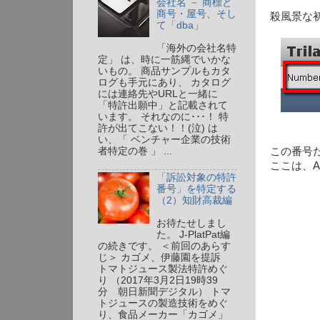
会社名 － 商標と
商号・屋号、そし
殺風景な
て「dba」
「海外の会社名特
定」 は、時に一筋縄でいかな
いもの。 商品サンプルもカタ
ログも手元にあり、 カタログ
には連絡先やURLと一緒に
「特許出願中」と記載されて
います。 それなのに･･･！ 特
許が出てこない！！(泣) は
い、「 ベンチャー企業の技術
者特定の巻 」 ...
この番号
ここは、A
「訴訟対象の特許
番号」を特定する
（2）知財高裁編
お待たせしまし
た。 J-PlatPat編
の続きです。 ＜前回のあらす
じ＞ カゴメ、伊藤園を提訴
トマトジュース製法特許めぐ
り （2017年3月2日19時39
分 朝日新聞デジタル） トマ
トジュースの製造技術をめぐ
り、食品メーカー「カゴメ」