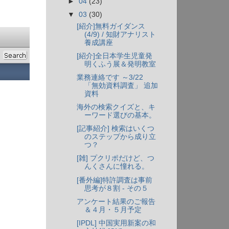
►
04
(23)
▼
03
(30)
[紹介]無料ガイダンス
(4/9) / 知財アナリスト
養成講座
[紹介]全日本学生児童発
明くふう展＆発明教室
業務連絡です ～3/22
「無効資料調査」 追加
資料
海外の検索クイズと、キ
ーワード選びの基本。
[記事紹介] 検索はいくつ
のステップから成り立
つ？
[雑] プクリポだけど、つ
んくさんに憧れる。
[番外編]特許調査は事前
思考が８割 - その５
アンケート結果のご報告
＆４月・５月予定
[IPDL] 中国実用新案の和