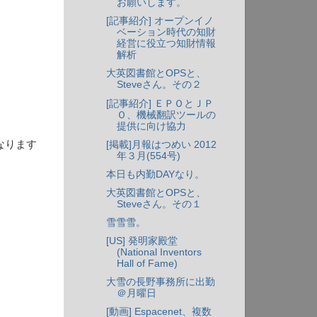
お願いします。
[記事紹介] オープンイノ
ベーション時代の知財
経営に役立つ知財情報
解析
大英図書館とOPSと、
Steveさん。その２
[記事紹介] ＥＰＯとＪＰ
Ｏ、機械翻訳ツールの
提供に向け協力
なります
[掲載]月報はつめい 2012
年３月(554号)
本日も内勤DAYなり。
大英図書館とOPSと、
Steveさん。その１
雪雪雪。
[US] 発明家殿堂
(National Inventors
Hall of Fame)
大雪の長野事務所に出勤
＠月曜日
[動画] Espacenet、複数