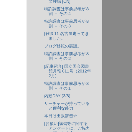
文抄録 [CN]
特許調査は事前思考が８
割 － その４
特許調査は事前思考が８
割 － その３
[雑]3.11 名古屋走ってき
ました。
ブログ移転の裏話。
特許調査は事前思考が８
割 － その２
[記事紹介] 国立国会図書
館月報 611号（2012年
2月)
特許調査は事前思考が８
割 － その１
内勤DAY (3/8)
サーチャーが持っている
と便利な能力
本日は出張講習☆
[お願い]講習等に関する
アンケートに、ご協力