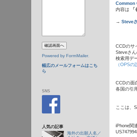
Common C
内容は
「
→
Stev
CCDの
Steveさ
Powered by FormMailer.
検索用デ
（OPSの
幅広のメールフォームはこち
ら
CCDの面
各国の引
SNS
ここは、S
iPhon
人気の記事
US7479
海外の出願人名／