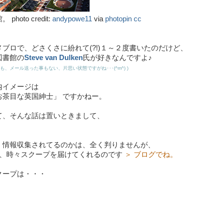
photo credit:
andypowe11
via
photopin
cc
ブロで、どさくさに紛れて(?!)１～２度書いたのだけど、
図書館の
Steve van Dulken
氏が好きなんですよ♪
、メール送った事もない、片思い状態ですがね･･･(^m^) )
内イメージは
お茶目な英国紳士」 ですかねー。
て、そんな話は置いときまして、
、情報収集されてるのかは、全く判りませんが、
さん、時々スクープを届けてくれるのです
＞ ブログでね。
クープは・・・