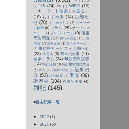
TH
(1)
TW
US
(24)
WIPO
(16)
(2)
VN
(1)
「キーワード検索」を語る。
お知ら
(10)
おすすめ本
(14)
せ
(70)
はじめまして
(8)
キーワー
コラム
(29)
ド検索
(6)
サービスメ
プロフィール
(9)
侵害
ニュー
(7)
予防調査
(13)
出没
先行例調査
(1)
情報
(7)
情報提供
(1)
提供中サービス
提供中サービス＋お知らせ
(2)
(23)
書籍･記事
(11)
文房具
(5)
検索コラム
(24)
無効資料調査
(14)
特許分類
(3)
特許検索競技大会
記事紹
(6)
目次
(1)
知財ist研修
(1)
介
(52)
調査
(89)
訴訟情報
(1)
講習会
(104)
過去記事集
(4)
雑記
(145)
■
過去記事一覧
►
2022
(1)
►
2021
(59)