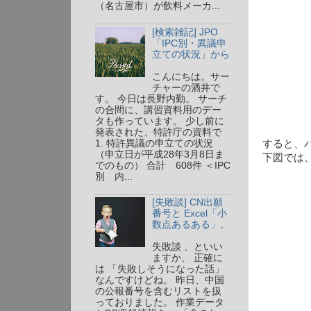
（名古屋市）が飲料メーカ...
[検索雑記] JPO
「IPC別・異議申
立ての状況」から
こんにちは。サー
チャーの酒井で
す。 今日は長野内勤。 サーチ
の合間に、講習資料用のデー
タも作っています。 少し前に
発表された、特許庁の資料で
1. 特許異議の申立ての状況
すると、
（申立日が平成28年3月8日ま
下図では、
でのもの） 合計 608件 ＜IPC
別 内...
[失敗談] CN出願
番号と Excel「小
数点あるある」。
失敗談 、といい
ますか、 正確に
は 「失敗しそうになった話」
なんですけどね。 昨日、中国
の公報番号を含むリストを扱
っておりました。 作業データ