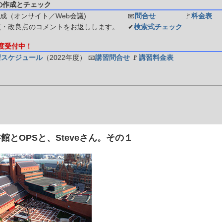
の作成とチェック
成（オンサイト／Web会議)
📧
問合せ
🚩
料金表
点・改良点のコメントをお返しします。
✔
検索式チェック
年度受付中！
習スケジュール
（2022年度）
📧
講習問合せ
🚩
講習料金表
館とOPSと、Steveさん。その１