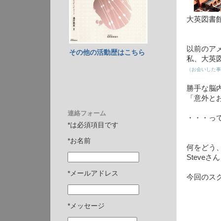
大英図書館。 
以前のアメ
その他の活動歴はこちら
私、大英
（お会いした事も
勝手な脳
「意外と
連絡フォーム
・・・っ
*は必須項目です
*お名前
何をどう
Steve
*メールアドレス
今回のス
*メッセージ