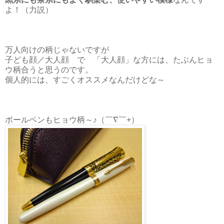
よ！（力説）
万人向けの柄じゃないですが
子ども顔／大人顔 で 「大人顔」な方には、たぶんヒョ
ウ柄合うと思うのです。
個人的には、すごくオススメなんだけどな～
ボールペンもヒョウ柄～♪（￣∇￣+）