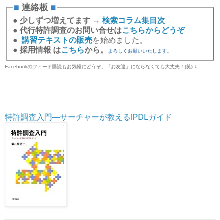
■
連絡板
■
●
少しずつ増えてます →
検索コラム集目次
●
代行特許調査のお問い合せは
こちらからどうぞ
●
講習テキストの販売
を始めました。
●
採用情報 は
こちら
から。
よろしくお願いいたします。
Facebookのフィード購読もお気軽にどうぞ。「お友達」にならなくても大丈夫！(笑)
↓
特許調査入門―サーチャーが教えるIPDLガイド