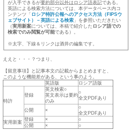
が入手できるが
要約部分以外はロシア語表記
である。
英語による検索方法については、本データベース内コ
ンテンツ「
ロシア特許公報へのアクセス方法（FIPSウ
ェブサイト）－英語による検索
」を参照いただきたい
（
実用新案
については、本稿で紹介した
ロシア語での
検索でのみ閲覧が可能
である）。
※太字、下線＆リンクは酒井の編集です。
ええと・・・？つまり、
【留意事項】と記事本文の記載からまとめますと、
このような機能差がある、という事のよう。
英語版
ロシア語版
英文検索○
○
登録
英文表示は要約
全文PDFあり
特許
のみ
○
公開
×
全文PDFあり
登録
×
○
実用新案
公開
×
○