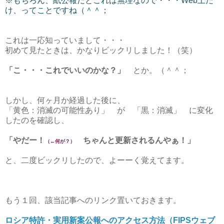
※もちろん、紙公報だとこれは無理なので・・・Web上だ
け、ってことですね（＾＾；
これは一応知っていまして・・・
初めて見たときは、かなりビックリしました！（笑）
「こ・・・これでいいのかな？」
とか。（＾＾；
しかし、何ヶ月か経過した後に、
「黄色：消滅の可能性あり」 が 「黒：消滅」 に変化
したのを確認し、
「やだー！
ちゃんと更新されるんやぁ！」
（←何が？）
と、二度ビックリしたので、よーーく覚えてます。
もう１回、該当記事へのリンク置いておきます。
ロシア特許・実用新案公報へのアクセス方法（FIPSウェブ