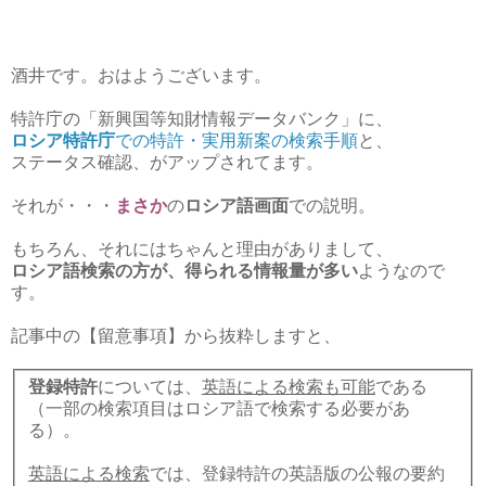
酒井です。おはようございます。
特許庁の「新興国等知財情報データバンク」に、
ロシア特許庁
での特許・実用新案の検索手順
と、
ステータス確認、がアップされてます。
それが・・・
まさか
の
ロシア語画面
での説明。
もちろん、それにはちゃんと理由がありまして、
ロシア語検索の方が、得られる情報量が多い
ようなので
す。
記事中の【留意事項】から抜粋しますと、
登録特許
については、
英語による検索も可能
である
（一部の検索項目はロシア語で検索する必要があ
る）。
英語による検索
では、登録特許の英語版の公報の要約